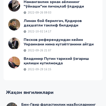
Наманганлик эркак аёлининг
"ўйнаши"ни пичоқлаб ўлдирди
2022-09-26 09:03
Лиман бой берилгач, Қодиров
даҳшатли таклиф билдирди
2022-10-02 14:17
Песков референдумдан кейин
Украинани нима кутаётганини айтди
2022-09-26 21:07
Владимир Путин тарихий ўзгариш
қилиши кутилмоқда
2022-09-29 16:15
Жаҳон янгиликлари
Бен-Гвир фаластинлик маҳбусларнинг