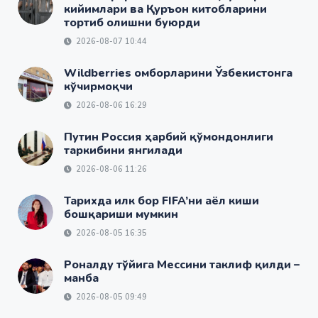
кийимлари ва Қуръон китобларини
тортиб олишни буюрди
2026-08-07 10:44
Wildberries омборларини Ўзбекистонга
кўчирмоқчи
2026-08-06 16:29
Путин Россия ҳарбий қўмондонлиги
таркибини янгилади
2026-08-06 11:26
Тарихда илк бор FIFA’ни аёл киши
бошқариши мумкин
2026-08-05 16:35
Роналду тўйига Мессини таклиф қилди –
манба
2026-08-05 09:49