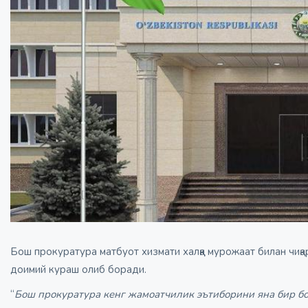
Бош прокуратура матбуот хизмати халққа мурожаат билан чиқа
доимий кураш олиб боради.
“
Бош прокуратура кенг жамоатчилик эътиборини яна бир б