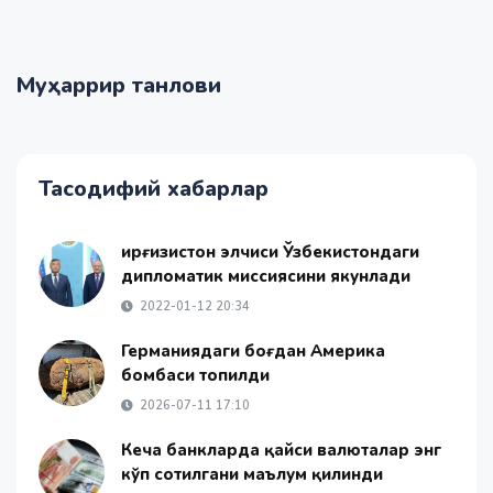
Муҳаррир танлови
Тасодифий хабарлар
Қирғизистон элчиси Ўзбекистондаги
дипломатик миссиясини якунлади
2022-01-12 20:34
Германиядаги боғдан Америка
бомбаси топилди
2026-07-11 17:10
Кеча банкларда қайси валюталар энг
кўп сотилгани маълум қилинди