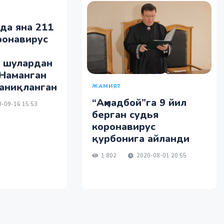
да яна 211
ронавирус
, шулардан
 Наманган
аниқланган
ЖАМИЯТ
“Аҳмадбой”га 9 йил
-09-16 15:53
берган судья
коронавирус
қурбонига айланди
1 802
2020-08-01 20:55