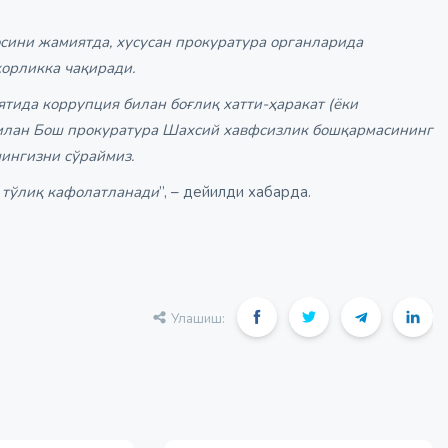
сини жамиятда, хусусан прокуратура органларида
орликка чақиради.
тида коррупция билан боғлиқ хатти-ҳаракат (ёки
к билан Бош прокуратура Шахсий хавфсизлик бошқармасининг
ингизни сўраймиз.
 тўлиқ кафолатланади
”, – дейилди хабарда.
Улашиш: