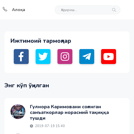
Алоқа
Ижтимоий тармоқлар
Энг кўп ўқилган
Гулнора Каримовани соғинган
санъаткорлар норасмий тақиққа
тушди
2019-07-19 15:40