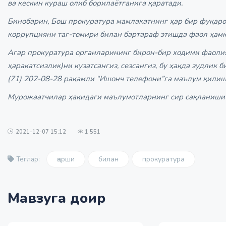
ва кескин кураш олиб борилаётганига қаратади.
Бинобарин, Бош прокуратура мамлакатнинг ҳар бир фуқаро
коррупцияни таг-томири билан бартараф этишда фаол ҳамк
Агар прокуратура органларининг бирон-бир ходими фаолия
ҳаракатсизлик)ни кузатсангиз, сезсангиз, бу ҳақда зудли
(71) 202-08-28 рақамли “Ишонч телефони”га маълум қилиш
Мурожаатчилар ҳақидаги маълумотларнинг сир сақланиши
2021-12-07 15:12
1 551
қарши
билан
прокуратура
Теглар:
Мавзуга доир