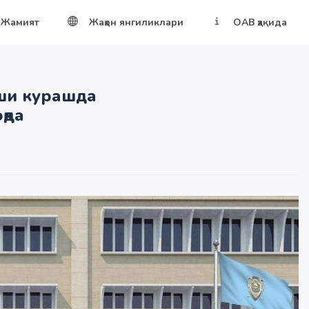
Жамият
Жаҳон янгиликлари
ОАВ ҳақида
рши курашда
қда