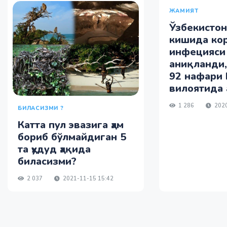
ЖАМИЯТ
Ўзбекистон
кишида ко
инфецияси
аниқланди
92 нафари
вилоятида 
1 286
2020
БИЛАСИЗМИ ?
Катта пул эвазига ҳам
бориб бўлмайдиган 5
та ҳудуд ҳақида
биласизми?
2 037
2021-11-15 15:42