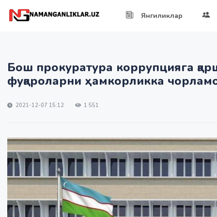
Янгиликлар
Бош прокуратура коррупцияга қа
фуқароларни ҳамкорликка чорламо
2021-12-07 15:12
1 551