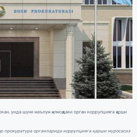
ркан, унда шуни маълум қилмоқдаки орган коррупцияга қарши
ор прокуратура органларида коррупцияга қарши муросасиз