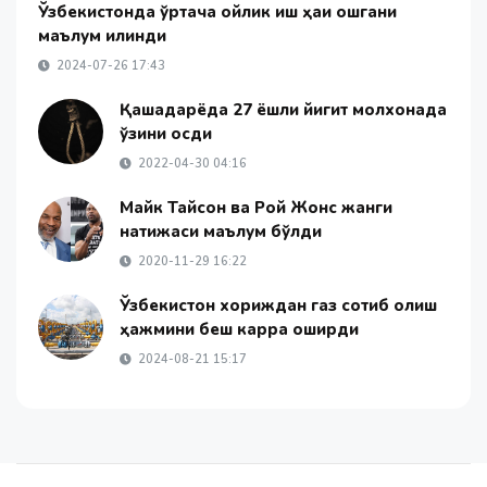
Ўзбекистонда ўртача ойлик иш ҳақи ошгани
маълум қилинди
2024-07-26 17:43
Қашқадарёда 27 ёшли йигит молхонада
ўзини осди
2022-04-30 04:16
Майк Тайсон ва Рой Жонс жанги
натижаси маълум бўлди
2020-11-29 16:22
Ўзбекистон хориждан газ сотиб олиш
ҳажмини беш карра оширди
2024-08-21 15:17