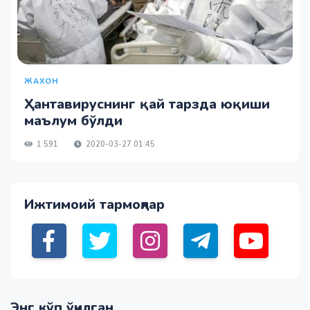
ЖАХОН
Ҳантавируснинг қай тарзда юқиши
маълум бўлди
1 591
2020-03-27 01:45
Ижтимоий тармоқлар
Энг кўп ўқилган