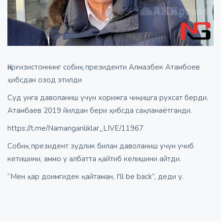
Қирғизистоннинг собиқ президенти Алмазбек Атамбоев
ҳибсдан озод этилди
Суд унга даволаниш учун хорижга чиқишга рухсат берди.
Атамбаев 2019 йилдан бери ҳибсда сақланаётганди.
https://t.me/Namanganliklar_LIVE/11967
Собиқ президент зудлик билан даволаниш учун учиб
кетишини, аммо у албатта қайтиб келишини айтди.
“Мен ҳар доимгидек қайтаман, I'll be back”, деди у.