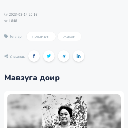
2023-02-14 20:16
1 848
президнт
жахон
Теглар:
Улашиш:
Мавзуга доир