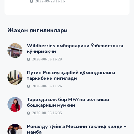
2022-09-29 16:15
Жаҳон янгиликлари
Wildberries омборларини Ўзбекистонга
кўчирмоқчи
2026-08-06 16:29
Путин Россия ҳарбий қўмондонлиги
таркибини янгилади
2026-08-06 11:26
Тарихда илк бор FIFA’ни аёл киши
бошқариши мумкин
2026-08-05 16:35
Роналду тўйига Мессини таклиф қилди –
манба