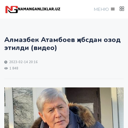
МEНЮ
Алмазбек Атамбоев ҳибсдан озод
этилди (видео)
2023-02-14 20:16
1 848