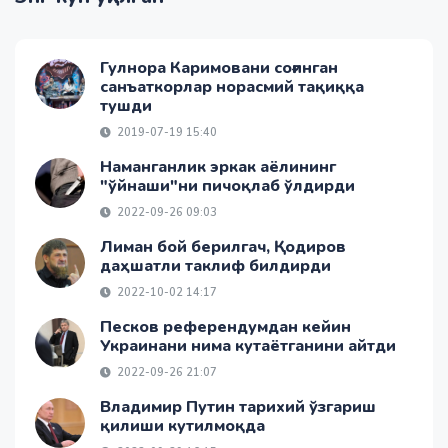
Гулнора Каримовани соғинган
санъаткорлар норасмий тақиққа
тушди
2019-07-19 15:40
Наманганлик эркак аёлининг
"ўйнаши"ни пичоқлаб ўлдирди
2022-09-26 09:03
Лиман бой берилгач, Қодиров
даҳшатли таклиф билдирди
2022-10-02 14:17
Песков референдумдан кейин
Украинани нима кутаётганини айтди
2022-09-26 21:07
Владимир Путин тарихий ўзгариш
қилиши кутилмоқда