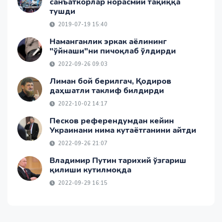
санъаткорлар норасмий тақиққа
тушди
2019-07-19 15:40
Наманганлик эркак аёлининг
"ўйнаши"ни пичоқлаб ўлдирди
2022-09-26 09:03
Лиман бой берилгач, Қодиров
даҳшатли таклиф билдирди
2022-10-02 14:17
Песков референдумдан кейин
Украинани нима кутаётганини айтди
2022-09-26 21:07
Владимир Путин тарихий ўзгариш
қилиши кутилмоқда
2022-09-29 16:15