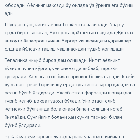
юборади. Аёлнинг мақсади бу оилада ўз ўрнига эга бўлиш
эди.
Шундан сўнг, йигит аёлни Тошкентга чақиради. Улар у
ерда бироз яшагач, Бухорога қайтаётган вақтида Жиззах
вилояти Ғаллаорол тумани Заргар қишлоғидаги қирликлар
олдида йўловчи ташиш машинасидан тушиб қолишади.
Тепаликка чиқиб бироз дам олишади. Йигит аёлнинг
қўлида пулни кўргач, уни хиёнатда айблаб, тарсаки
туширади. Аёл эса тош билан эрининг бошига уради. Ғазаби
қўзғаган эркак барини шу ерда тугатишга қарор қилади ва
аёлни бўғиб ўлдиради. Ухлаб ётган фарзанди шовқиндан
туриб келиб, воқеа гувоҳи бўлади. Уни отаси олиб
кетмоқчи бўлганида бола онаси билан қолишни истаб
йиғлайди. Сўнг йигит болани ҳам сумка тасмаси билан
бўғиб ўлдиради.
Эркак марҳумларнинг жасадларини уларнинг кийим ва