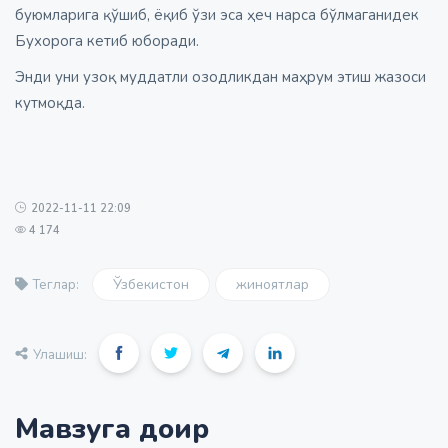
буюмларига қўшиб, ёқиб ўзи эса ҳеч нарса бўлмаганидек
Бухорога кетиб юборади.
Энди уни узоқ муддатли озодликдан маҳрум этиш жазоси
кутмоқда.
2022-11-11 22:09
4 174
Ўзбекистон
жиноятлар
Теглар:
Улашиш:
Мавзуга доир