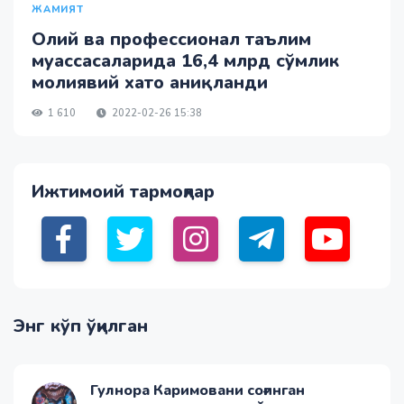
ЖАМИЯТ
Олий ва профессионал таълим
муассасаларида 16,4 млрд сўмлик
молиявий хато аниқланди
1 610
2022-02-26 15:38
Ижтимоий тармоқлар
Энг кўп ўқилган
Гулнора Каримовани соғинган