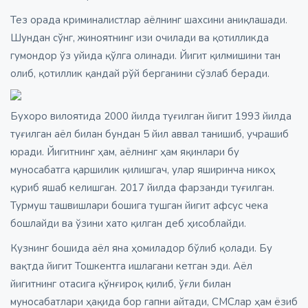
Тез орада криминалистлар аёлнинг шахсини аниқлашади.
Шундан сўнг, жиноятнинг изи очилади ва қотилликда
гумондор ўз уйида қўлга олинади. Йигит қилмишини тан
олиб, қотиллик қандай рўй берганини сўзлаб беради.
Бухоро вилоятида 2000 йилда туғилган йигит 1993 йилда
туғилган аёл билан бундан 5 йил аввал танишиб, учрашиб
юради. Йигитнинг ҳам, аёлнинг ҳам яқинлари бу
муносабатга қаршилик қилишгач, улар яширинча никоҳ
қуриб яшаб келишган. 2017 йилда фарзанди туғилган.
Турмуш ташвишлари бошига тушган йигит афсус чека
бошлайди ва ўзини хато қилган деб ҳисоблайди.
Кузнинг бошида аёл яна ҳомиладор бўлиб қолади. Бу
вақтда йигит Тошкентга ишлагани кетган эди. Аёл
йигитнинг отасига қўнғироқ қилиб, ўғли билан
муносабатлари ҳақида бор гапни айтади, СМСлар ҳам ёзиб