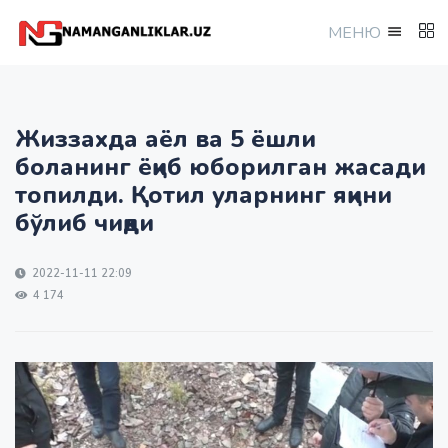
МEНЮ
Жиззахда аёл ва 5 ёшли
боланинг ёқиб юборилган жасади
топилди. Қотил уларнинг яқини
бўлиб чиқди
2022-11-11 22:09
4 174