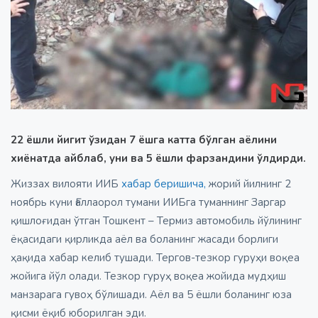
22 ёшли йигит ўзидан 7 ёшга катта бўлган аёлини
хиёнатда айблаб, уни ва 5 ёшли фарзандини ўлдирди.
Жиззах вилояти ИИБ
хабар беришича,
жорий йилнинг 2
ноябрь куни Ғаллаорол тумани ИИБга туманнинг Заргар
қишлоғидан ўтган Тошкент – Термиз автомобиль йўлининг
ёқасидаги қирликда аёл ва боланинг жасади борлиги
ҳақида хабар келиб тушади. Тергов-тезкор гуруҳи воқеа
жойига йўл олади. Тезкор гуруҳ воқеа жойида мудҳиш
манзарага гувоҳ бўлишади. Аёл ва 5 ёшли боланинг юза
қисми ёқиб юборилган эди.