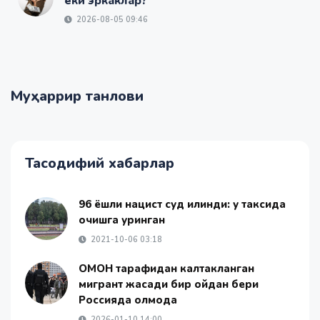
ёки эркаклар?
2026-08-05 09:46
Муҳаррир танлови
Тасодифий хабарлар
96 ёшли нацист суд қилинди: у таксида
қочишга уринган
2021-10-06 03:18
ОМОН тарафидан калтакланган
мигрант жасади бир ойдан бери
Россияда қолмоқда
2026-01-10 14:00