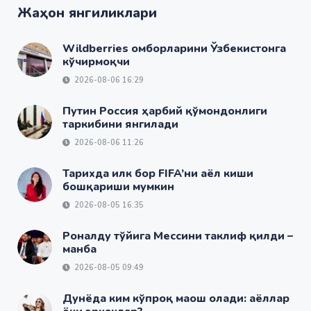
Жаҳон янгиликлари
Wildberries омборларини Ўзбекистонга
кўчирмоқчи
2026-08-06 16:29
Путин Россия ҳарбий қўмондонлиги
таркибини янгилади
2026-08-06 11:26
Тарихда илк бор FIFA’ни аёл киши
бошқариши мумкин
2026-08-05 16:35
Роналду тўйига Мессини таклиф қилди –
манба
2026-08-05 09:49
Дунёда ким кўпроқ маош олади: аёллар