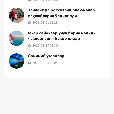
Таиландда россиялик опа-укалар
ваҳшийларча ўлдирилди
2026-08-01 15:13
Миср сайёҳлар учун барча ковид-
чекловларни бекор қилади
2022-06-17 05:30
Самимий қутловлар
2019-08-30 15:04
Янгиликлар
Жамият
Жаҳон янгиликлари
ОАВ ҳақида
Алоқа
© 2026 - «Namanganliklar Group» Х/К |
Developed by