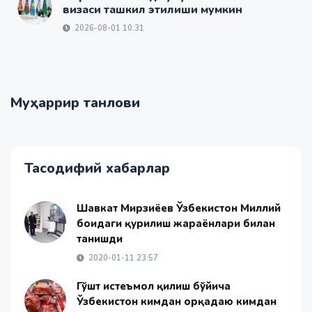
визаси ташкил этилиши мумкин
2026-08-01 10:31
Муҳаррир танлови
Тасодифий хабарлар
Шавкат Мирзиёев Ўзбекистон Миллий
боғидаги қурилиш жараёнлари билан
танишди
2020-01-11 23:57
Гўшт истеъмол қилиш бўйича
Ўзбекистон кимдан орқадаю кимдан