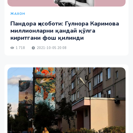
ЖАХОН
Пандора ҳисоботи: Гулнора Каримова
миллионларни қандай қўлга
киритгани фош қилинди
1 718
2021-10-05 20:08