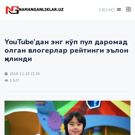
МEНЮ
YouTube’дан энг кўп пул даромад
олган влогерлар рейтинги эълон
қилинди
2019-12-20 22:36
1 527