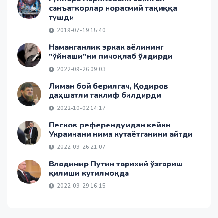
санъаткорлар норасмий тақиққа
тушди
2019-07-19 15:40
Наманганлик эркак аёлининг
"ўйнаши"ни пичоқлаб ўлдирди
2022-09-26 09:03
Лиман бой берилгач, Қодиров
даҳшатли таклиф билдирди
2022-10-02 14:17
Песков референдумдан кейин
Украинани нима кутаётганини айтди
2022-09-26 21:07
Владимир Путин тарихий ўзгариш
қилиши кутилмоқда
2022-09-29 16:15