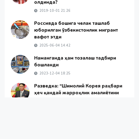
олдинда?
2019-10-01 21:26
Россияда бошига челак ташлаб
юборилган ўзбекистонлик мигрант
вафот этди
2025-06-04 14:42
Наманганда ҳам тозалаш тадбири
бошланди
2023-12-04 18:25
Разведка: “Шимолий Корея раҳбари
ҳеч қандай жарроҳлик амалиётини
ўтказмаган”
2020-05-07 17:39