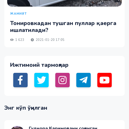
ЖАМИЯТ
Тонировкадан тушган пуллар қаерга
ишлатилади?
1 623
2021-01-20 17:05
Ижтимоий тармоқлар
Энг кўп ўқилган
Гулнора Каримовани соғинган