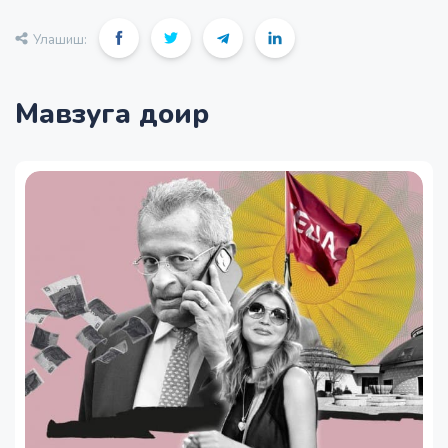
Улашиш:
Мавзуга доир