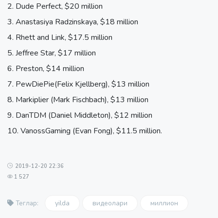
Dude Perfect, $20 million
Anastasiya Radzinskaya, $18 million
Rhett and Link, $17.5 million
Jeffree Star, $17 million
Preston, $14 million
PewDiePie(Felix Kjellberg), $13 million
Markiplier (Mark Fischbach), $13 million
DanTDM (Daniel Middleton), $12 million
VanossGaming (Evan Fong), $11.5 million.
2019-12-20 22:36
1 527
yilda
видеолари
миллион
Теглар: