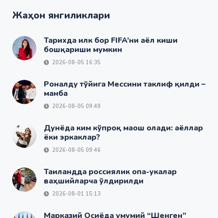
Жаҳон янгиликлари
Тарихда илк бор FIFA’ни аёл киши
бошқариши мумкин
2026-08-05 16:35
Роналду тўйига Мессини таклиф қилди –
манба
2026-08-05 09:49
Дунёда ким кўпроқ маош олади: аёллар
ёки эркаклар?
2026-08-05 09:46
Таиландда россиялик опа-укалар
ваҳшийларча ўлдирилди
2026-08-01 15:13
Марказий Осиёда умумий “Шенген”