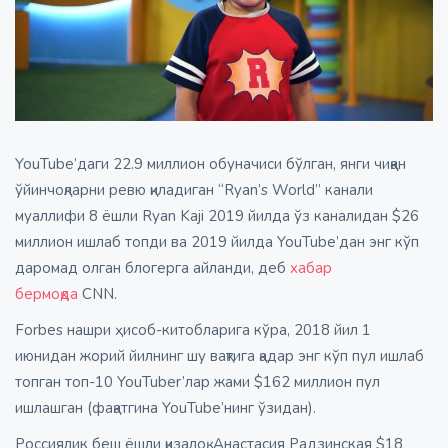
YouTube’даги 22.9 миллион обуначиси бўлган, янги чиққан
ўйинчоқларни ревю қиладиган “Ryan’s World” канали
муаллифи 8 ёшли Ryan Kaji 2019 йилда ўз каналидан $26
миллион ишлаб топди ва 2019 йилда YouTube’дан энг кўп
даромад олган блогерга айланди, деб
хабар
бермоқда
CNN.
Forbes нашри ҳисоб-китобларига кўра, 2018 йил 1
июнидан жорий йилнинг шу вақтига қадар энг кўп пул ишлаб
топган топ-10 YouTuber’лар жами $162 миллион пул
ишлашган (фақатгина YouTube’нинг ўзидан).
Россиялик беш ёшли қизалоқ, Анастасия Радзинская $18