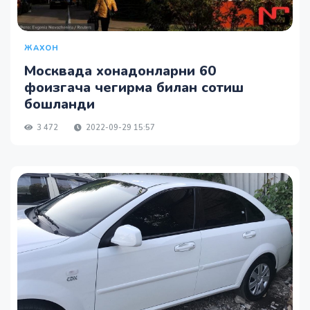
ЖАХОН
Москвада хонадонларни 60
фоизгача чегирма билан сотиш
бошланди
3 472
2022-09-29 15:57