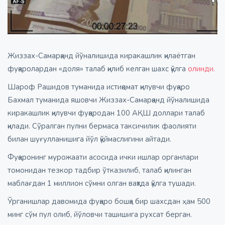
Жиззах-Самарқанд йўналишида киракашлик қилаётган
фуқаролардан «доля» талаб қилиб келган шахс қўлга
олинди.
Шароф Рашидов туманида истиқомат қилувчи фуқаро
Бахмал туманида яшовчи Жиззах-Самарқанд йўналишида
киракашлик қилувчи фуқародан 100 АҚШ доллари талаб
қилади. Сўралган пулни бермаса таксичилик фаолияти
билан шуғулланишига йўл қўймаслигини айтади.
Фуқаронинг мурожаати асосида ички ишлар органлари
томонидан тезкор тадбир ўтказилиб, талаб қилинган
маблағдан 1 миллион сўмни олган вақтда қўлга тушади.
Ўрганишлар давомида фуқаро бошқа бир шахсдан ҳам 500
минг сўм пул олиб, йўловчи ташишига рухсат берган.