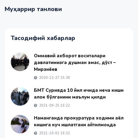
Муҳаррир танлови
Тасодифий хабарлар
Оммавий ахборот воситалари
давлатимизга душман эмас, дўст –
Мирзиёев
2020-12-27 15:38
БМТ Сурияда 10 йил ичида неча киши
ҳалок бўлганини маълум қилди
2021-09-25 16:22
Наманганда прокуратура ходими аёл
кишига куч ишлатгани айтилмоқда
2021-10-01 16:32