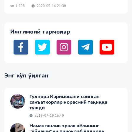
1 698
2020-05-14 21:30
Ижтимоий тармоқлар
Энг кўп ўқилган
Гулнора Каримовани соғинган
санъаткорлар норасмий тақиққа
тушди
2019-07-19 15:40
Наманганлик эркак аёлининг
"ўйнаши"ни пичоқлаб ўлдирди