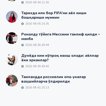
2026-08-06 11:26
Тарихда илк бор FIFA’ни аёл киши
бошқариши мумкин
2026-08-05 16:35
Роналду тўйига Мессини таклиф қилди –
манба
2026-08-05 09:49
Дунёда ким кўпроқ маош олади: аёллар
ёки эркаклар?
2026-08-05 09:46
Таиландда россиялик опа-укалар
ваҳшийларча ўлдирилди
2026-08-01 15:13