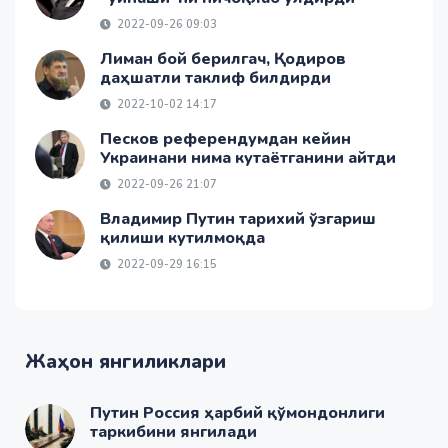
2022-09-26 09:03
Лиман бой берилгач, Қодиров
даҳшатли таклиф билдирди
2022-10-02 14:17
Песков референдумдан кейин
Украинани нима кутаётганини айтди
2022-09-26 21:07
Владимир Путин тарихий ўзгариш
қилиши кутилмоқда
2022-09-29 16:15
Жаҳон янгиликлари
Путин Россия ҳарбий қўмондонлиги
таркибини янгилади