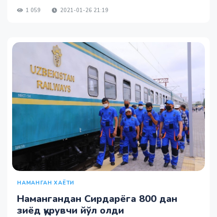
1 059
2021-01-26 21:19
НАМАНГАН ХАЁТИ
Намангандан Сирдарёга 800 дан
зиёд қурувчи йўл олди