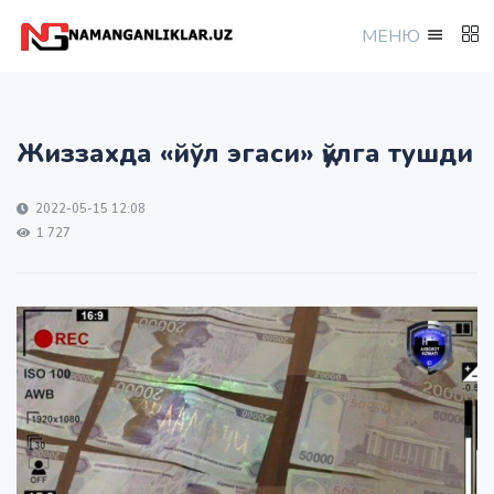
МEНЮ
Жиззахда «йўл эгаси» қўлга тушди
2022-05-15 12:08
1 727