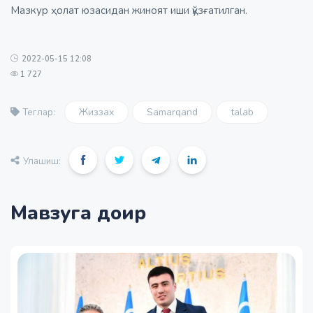
Мазкур ҳолат юзасидан жиноят иши қўзғатилган.
2022-05-15 12:08
1 727
Жиззах
Samarqand
talab
Теглар:
Улашиш:
Мавзуга доир