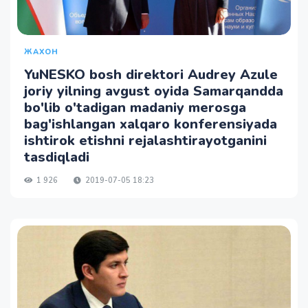
ЖАХОН
YuNESKO bosh direktori Audrey Azule
joriy yilning avgust oyida Samarqandda
bo'lib o'tadigan madaniy merosga
bag'ishlangan xalqaro konferensiyada
ishtirok etishni rejalashtirayotganini
tasdiqladi
1 926
2019-07-05 18:23