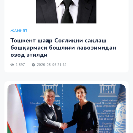
ЖАМИЯТ
Тошкент шаҳар Соғлиқни сақлаш
бошқармаси бошлиғи лавозимидан
озод этилди
1 897
2020-08-06 21:49