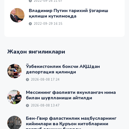
2022-09-26 21:07
Владимир Путин тарихий ўзгариш
қилиши кутилмоқда
2022-09-29 16:15
Жаҳон янгиликлари
Ўзбекистонлик боксчи АҚШдан
депортация қилинди
2026-08-08 17:24
Мессининг фаолияти якунлангач нима
билан шуғулланиши айтилди
2026-08-08 13:47
Бен-Гвир фаластинлик маҳбусларнинг
кийимлари ва Қуръон китобларини