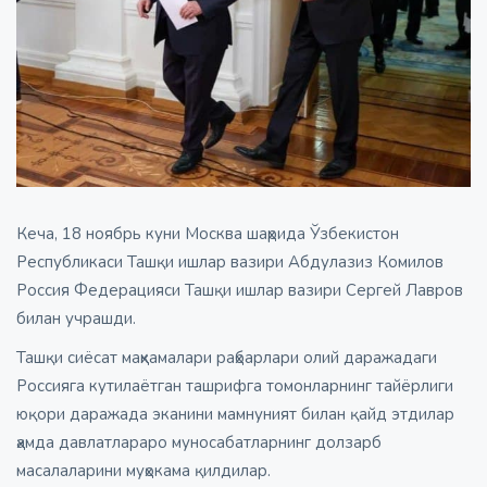
Кеча, 18 ноябрь куни Москва шаҳрида Ўзбекистон
Республикаси Ташқи ишлар вазири Абдулазиз Комилов
Россия Федерацияси Ташқи ишлар вазири Сергей Лавров
билан учрашди.
Ташқи сиёсат маҳкамалари раҳбарлари олий даражадаги
Россияга кутилаётган ташрифга томонларнинг тайёрлиги
юқори даражада эканини мамнуният билан қайд этдилар
ҳамда давлатлараро муносабатларнинг долзарб
масалаларини муҳокама қилдилар.