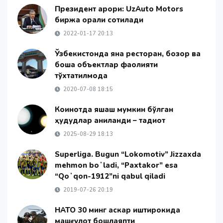
Президент қарори: UzAuto Motors
биржа орқали сотилади
2022-01-17 20:13
Ўзбекистонда яна ресторан, бозор ва
бошқа объектлар фаолияти
тўхтатилмоқда
2020-07-08 18:15
Коинотда яшаш мумкин бўлган
ҳудудлар аниқланди – тадқиқот
2025-08-29 18:13
Superliga. Bugun “Lokomotiv” Jizzaxda
mehmon boʻladi, “Paxtakor” esa
“Qoʻqon-1912”ni qabul qiladi
2019-07-26 20:19
НАТО 30 минг аскар иштирокида
машғулот бошлаяпти