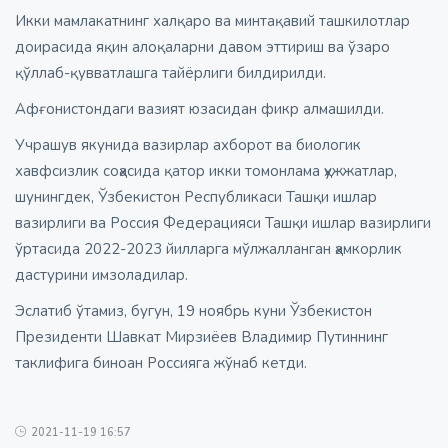
Икки мамлакатнинг халқаро ва минтақавий ташкилотлар
доирасида яқин алоқаларни давом эттириш ва ўзаро
қўллаб-қувватлашга тайёрлиги билдирилди.
Афғонистондаги вазият юзасидан фикр алмашилди.
Учрашув якунида вазирлар ахборот ва биологик
хавфсизлик соҳасида қатор икки томонлама ҳужжатлар,
шунингдек, Ўзбекистон Республикаси Ташқи ишлар
вазирлиги ва Россия Федерацияси Ташқи ишлар вазирлиги
ўртасида 2022-2023 йилларга мўлжалланган ҳамкорлик
дастурини имзоладилар.
Эслатиб ўтамиз, бугун, 19 ноябрь куни Ўзбекистон
Президенти Шавкат Мирзиёев Владимир Путиннинг
таклифига биноан Россияга жўнаб кетди.
2021-11-19 16:57