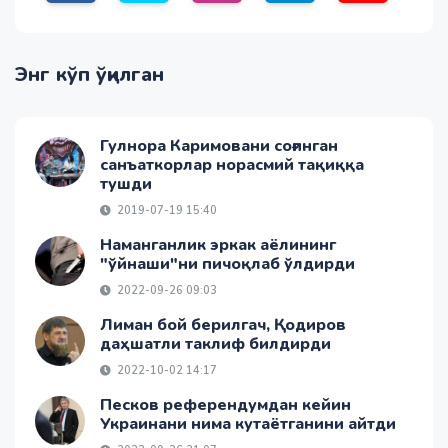
Энг кўп ўқилган
Гулнора Каримовани соғинган
санъаткорлар норасмий тақиққа
тушди
2019-07-19 15:40
Наманганлик эркак аёлининг
"ўйнаши"ни пичоқлаб ўлдирди
2022-09-26 09:03
Лиман бой берилгач, Қодиров
даҳшатли таклиф билдирди
2022-10-02 14:17
Песков референдумдан кейин
Украинани нима кутаётганини айтди