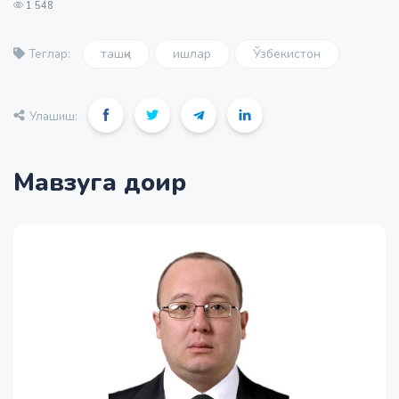
1 548
ташқи
ишлар
Ўзбекистон
Теглар:
Улашиш:
Мавзуга доир