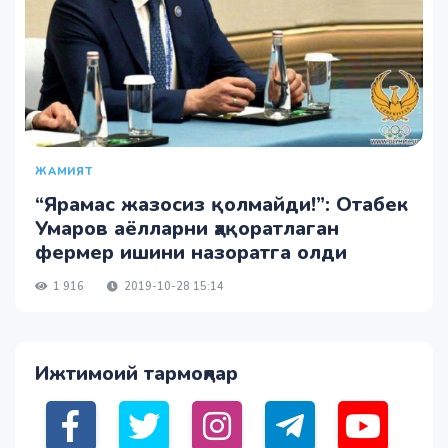
ЖАМИЯТ
“Ярамас жазосиз қолмайди!”: Отабек
Умаров аёлларни ҳақоратлаган
фермер ишини назоратга олди
1 916
2019-10-28 15:14
Ижтимоий тармоқлар