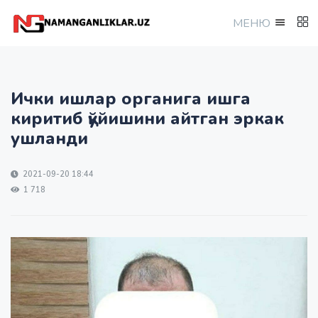
МEНЮ
Ички ишлар органига ишга
киритиб қўйишини айтган эркак
ушланди
2021-09-20 18:44
1 718