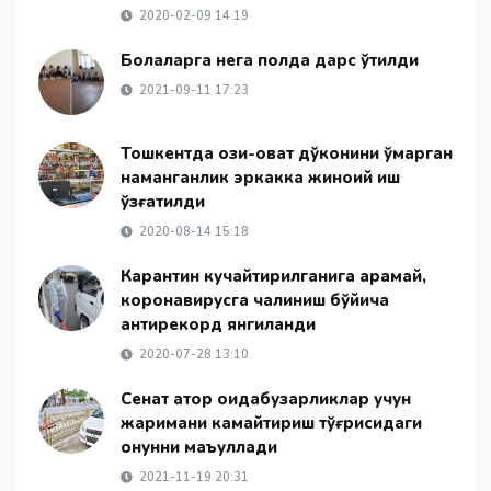
2020-02-09 14:19
Болаларга нега полда дарс ўтилди
2021-09-11 17:23
Тошкентда озиқ-овқат дўконини ўмарган
наманганлик эркакка жиноий иш
қўзғатилди
2020-08-14 15:18
Карантин кучайтирилганига қарамай,
коронавирусга чалиниш бўйича
антирекорд янгиланди
2020-07-28 13:10
Сенат қатор қоидабузарликлар учун
жаримани камайтириш тўғрисидаги
қонунни маъқуллади
2021-11-19 20:31