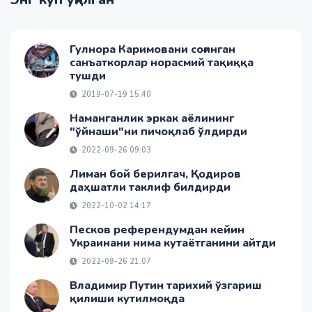
Гулнора Каримовани соғинган
санъаткорлар норасмий тақиққа
тушди
2019-07-19 15:40
Наманганлик эркак аёлининг
"ўйнаши"ни пичоқлаб ўлдирди
2022-09-26 09:03
Лиман бой берилгач, Қодиров
даҳшатли таклиф билдирди
2022-10-02 14:17
Песков референдумдан кейин
Украинани нима кутаётганини айтди
2022-09-26 21:07
Владимир Путин тарихий ўзгариш
қилиши кутилмоқда