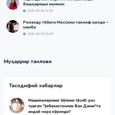
бошқариши мумкин
2026-08-05 16:35
Роналду тўйига Мессини таклиф қилди –
манба
2026-08-05 09:49
Муҳаррир танлови
Тасодифий хабарлар
Машиналарнинг йўлини тўсиб, рақс
тушган "ўзбекистонлик Ван Дамм"га
қандай чора кўрилди?