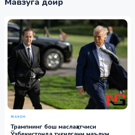
Мавзуга доир
ЖАХОН
Трампнинг бош маслаҳатчиси
Ўзбекистонда туғилгани маълум