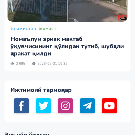
ЎЗБЕКИСТОН
ЖАМИЯТ
Номаълум эркак мактаб
ўқувчисининг қўлидан тутиб, шубҳали
ҳаракат қилди
2 095
2023-02-21 10:39
Ижтимоий тармоқлар
Энг кўп ўқилган