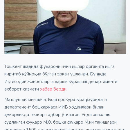
Тошкент шаҳрида фуқарони ички ишлар органига ишга
киритиб қўймоқчи бўлган эркак ушланди. Бу ҳақда
Иқтисодий жиноятларга қарши курашиш департаменти
ахборот хизмати
хабар берди
.
Маълум қилинишича, Бош прокуратура ҳузуридаги
департамент бошқармаси ИИВ ходимлари билан
ҳамкорликда тезкор тадбир ўтказган. Унда аввал ҳам
судланган фуқаро М.О. бошқа фуқаро М.ни танишлари
ёрдамида 1500 доллар эвазига ички ишлар органига ишга