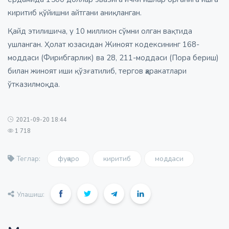
киритиб қўйишни айтгани аниқланган.
Қайд этилишича, у 10 миллион сўмни олган вақтида
ушланган. Ҳолат юзасидан Жиноят кодексининг 168-
моддаси (Фирибгарлик) ва 28, 211-моддаси (Пора бериш)
билан жиноят иши қўзғатилиб, тергов ҳаракатлари
ўтказилмоқда.
2021-09-20 18:44
1 718
фуқаро
киритиб
моддаси
Теглар:
Улашиш: