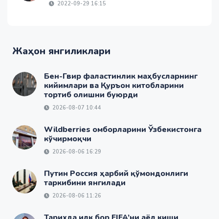
2022-09-29 16:15
Жаҳон янгиликлари
Бен-Гвир фаластинлик маҳбусларнинг
кийимлари ва Қуръон китобларини
тортиб олишни буюрди
2026-08-07 10:44
Wildberries омборларини Ўзбекистонга
кўчирмоқчи
2026-08-06 16:29
Путин Россия ҳарбий қўмондонлиги
таркибини янгилади
2026-08-06 11:26
Тарихда илк бор FIFA’ни аёл киши