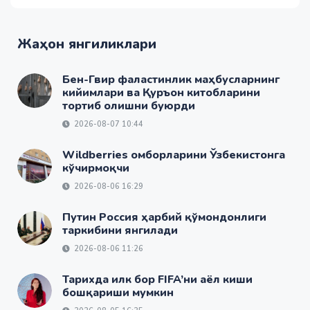
Жаҳон янгиликлари
Бен-Гвир фаластинлик маҳбусларнинг
кийимлари ва Қуръон китобларини
тортиб олишни буюрди
2026-08-07 10:44
Wildberries омборларини Ўзбекистонга
кўчирмоқчи
2026-08-06 16:29
Путин Россия ҳарбий қўмондонлиги
таркибини янгилади
2026-08-06 11:26
Тарихда илк бор FIFA’ни аёл киши
бошқариши мумкин