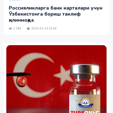
Россияликларга банк карталари учун
Ўзбекистонга бориш таклиф
қилинмоқда
1 784
2022-03-23 19:40