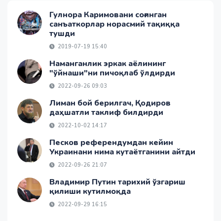
Гулнора Каримовани соғинган
санъаткорлар норасмий тақиққа
тушди
2019-07-19 15:40
Наманганлик эркак аёлининг
"ўйнаши"ни пичоқлаб ўлдирди
2022-09-26 09:03
Лиман бой берилгач, Қодиров
даҳшатли таклиф билдирди
2022-10-02 14:17
Песков референдумдан кейин
Украинани нима кутаётганини айтди
2022-09-26 21:07
Владимир Путин тарихий ўзгариш
қилиши кутилмоқда
2022-09-29 16:15