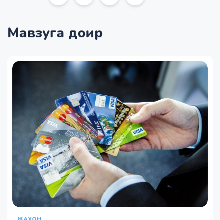
Мавзуга доир
ЖАХОН