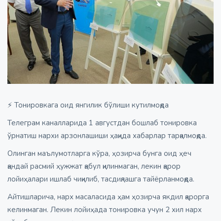
⚡️ Тонировкага оид янгилик бўлиши кутилмоқда
Телеграм каналларида 1 августдан бошлаб тонировка
ўрнатиш нархи арзонлашиши ҳақида хабарлар тарқалмоқда.
Олинган маълумотларга кўра, ҳозирча бунга оид ҳеч
қандай расмий ҳужжат қабул қилинмаган, лекин қарор
лойиҳалари ишлаб чиқилиб, тасдиқлашга тайёрланмоқда.
Айтишларича, нарх масаласида ҳам ҳозирча якдил қарорга
келинмаган. Лекин лойиҳада тонировка учун 2 хил нарх