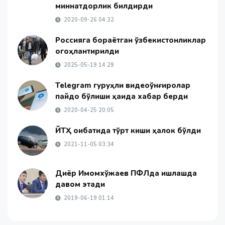
миннатдорлик билдирди
2020-09-26 04:32
Россияга бораётган ўзбекистонликлар
огоҳлантирилди
2025-05-19 14:29
Telegram гуруҳли видеоқўнғироқлар
пайдо бўлиши ҳақида хабар берди
2020-04-25 20:05
ЙТҲ оқибатида тўрт киши ҳалок бўлди
2021-11-05 03:34
Диёр Имомхўжаев ПФЛда ишлашда
давом этади
2019-06-19 01:14