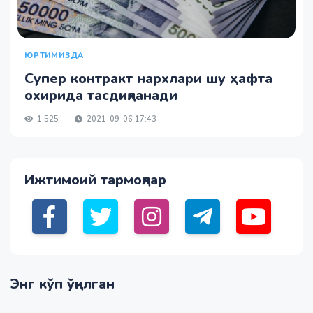
ЮРТИМИЗДА
Супер контракт нархлари шу ҳафта
охирида тасдиқланади
1 525
2021-09-06 17:43
Ижтимоий тармоқлар
Энг кўп ўқилган