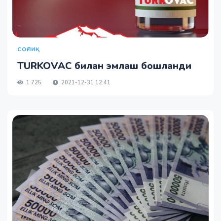
СОҒЛИҚ
TURKOVAC билан эмлаш бошланди
1 725
2021-12-31 12:41