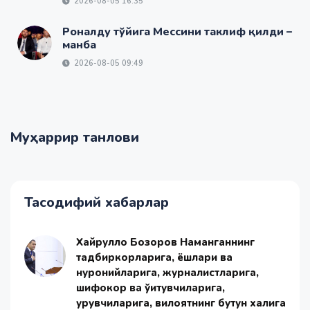
2026-08-05 16:35
Роналду тўйига Мессини таклиф қилди –
манба
2026-08-05 09:49
Муҳаррир танлови
Тасодифий хабарлар
Хайрулло Бозоров Наманганнинг
тадбиркорларига, ёшлари ва
нуронийларига, журналистларига,
шифокор ва ўқитувчиларига,
қурувчиларига, вилоятнинг бутун халқига