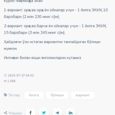
кўриб чиқилмоқда экан:
1-вариант: орқа ва орқа ён ойналар учун - 1 йилга ЭКИҲ 10
баробари (2 млн 230 минг сўм);
2-вариант: орқа ва барча ён ойналар учун - 1 йилга ЭКИҲ
15 баробари (3 млн 345 минг сўм).
Ҳайдовчи ўзи истаган вариантни танлайдиган бўлиши
мумкин.
Интиқлик билан яхши янгиликларни кутамиз
2019-07-27 04:42
1 698
йилга
бўлиши
вариант
Теглар:
Улашиш: