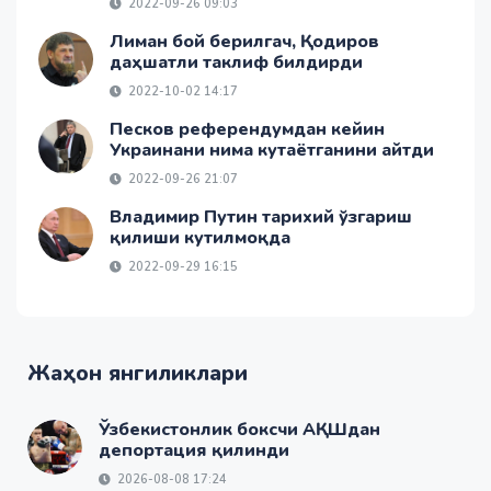
2022-09-26 09:03
Лиман бой берилгач, Қодиров
даҳшатли таклиф билдирди
2022-10-02 14:17
Песков референдумдан кейин
Украинани нима кутаётганини айтди
2022-09-26 21:07
Владимир Путин тарихий ўзгариш
қилиши кутилмоқда
2022-09-29 16:15
Жаҳон янгиликлари
Ўзбекистонлик боксчи АҚШдан
депортация қилинди
2026-08-08 17:24