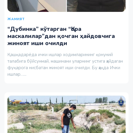
ЖАМИЯТ
“Дубинка” кўтарган “Қора
маскалилар”дан қочган ҳайдовчига
жиноят иши очилди
Қашқадарёда ички ишлар ходимларининг қонуний
талабига бўйсунмай, машинани уларнинг устига ҳайдаган
фуқарога нисбатан жиноят иши очилди. Бу ҳақда Ички
ишлар…...