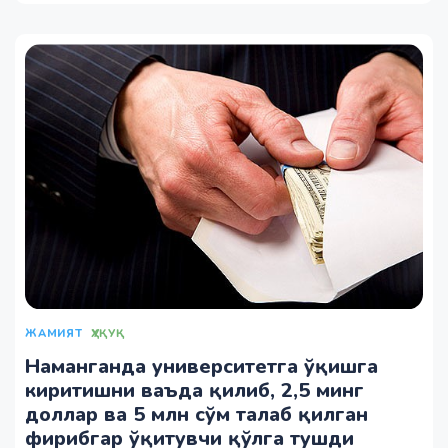
ЖАМИЯТ
ҲУҚУҚ
Наманганда университетга ўқишга
киритишни ваъда қилиб, 2,5 минг
доллар ва 5 млн сўм талаб қилган
фирибгар ўқитувчи қўлга тушди