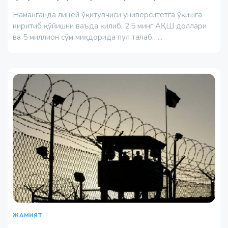
Наманганда лицей ўқитувчиси университетга ўқишга
киритиб қўйишни ваъда қилиб, 2,5 минг АҚШ доллари
ва 5 миллион сўм миқдорида пул талаб…...
ЖАМИЯТ