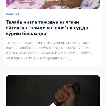
ЖАМИЯТ
Талаба қизга тажовуз қилгани
айтилган “замдекан иши”ни судда
кўриш бошланди
Тошкент давлат педагогика университетида таҳсил
олувчи талаба қизни зўрлашга уринган факультет
декани ўринбосари Боғабек Йўлдошевга нисбатан
очилган жиноят иши материалларини…...