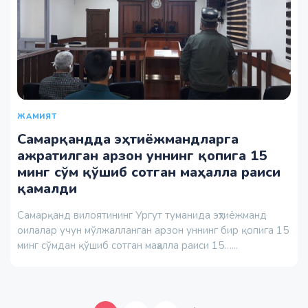
ЖАМИЯТ
Самарқандда эҳтиёжмандларга
ажратилган арзон уннинг қопига 15
минг сўм қўшиб сотган маҳалла раиси
қамалди
Самарқанд вилоятининг Ургут туманида эҳтиёжманд
оилалар учун мўлжалланган арзон уннинг бир қопига 15
минг сўмдан қўшиб сотган маҳалла раиси 15…...