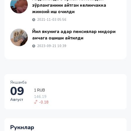
зўрланганини айтган келинчакка
жиноий иш очилди
2021-11-03 05:56
Йил якунига қадар пенсиялар миқдори
қанчага ошиши айтилди
2023-09-21 10:39
Якшанба
09
1 RUB
146.19
Август
-0.18
1 USD
11915.64
28.92
Рукнлар
1 EUR