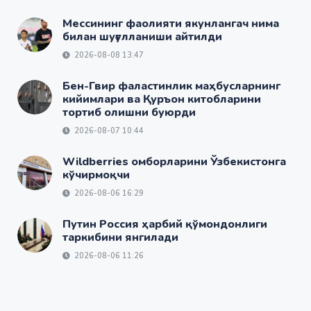
Мессининг фаолияти якунлангач нима
билан шуғулланиши айтилди
2026-08-08 13:47
Бен-Гвир фаластинлик маҳбусларнинг
кийимлари ва Қуръон китобларини
тортиб олишни буюрди
2026-08-07 10:44
Wildberries омборларини Ўзбекистонга
кўчирмоқчи
2026-08-06 16:29
Путин Россия ҳарбий қўмондонлиги
таркибини янгилади
2026-08-06 11:26