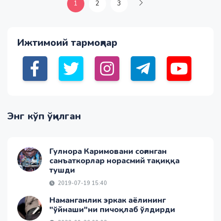
1
2
3
Ижтимоий тармоқлар
Энг кўп ўқилган
Гулнора Каримовани соғинган
санъаткорлар норасмий тақиққа
тушди
2019-07-19 15:40
Наманганлик эркак аёлининг
"ўйнаши"ни пичоқлаб ўлдирди