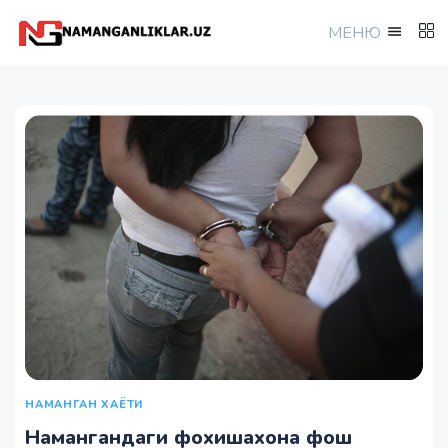
МEНЮ
НАМАНГАН ХАЁТИ
Намангандаги фохишахона фош