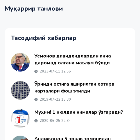
Муҳаррир танлови
Тасодифий хабарлар
Усмонов дивидендлардан қанча
даромад олгани маълум бўлди
2023-07-11 12:55
Ўриндиқ остига яширилган хотира
карталари фош этилди
2019-07-22 18:30
Муҳим! 1 июлдан нималар ўзгаради?
2020-06-25 22:34
Андижонда 5 эркак томонидан