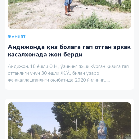
ЖАМИЯТ
Андижонда қиз болага гап отган эркак
касалхонада жон берди
Андижон. 18 ёшли О.Н., ўзининг яхши кўрган қизига гап
отганлиги учун 30 ёшли Ж.Ў., билан ўзаро
жанжаллашганлиги оқибатида 2020 йилнинг…...