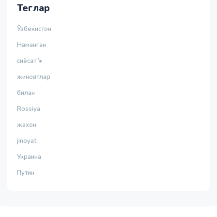
Теглар
Ўзбекистон
Наманган
сиёсат”•
жиноятлар
билан
Rossiya
жахон
jinoyat
Украина
Путин