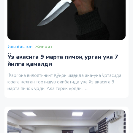
ЎЗБЕКИСТОН
ЖИНОЯТ
Ўз акасига 9 марта пичоқ урган ука 7
йилга қамалди
Фарғона вилоятининг Қўқон шаҳрида ака-ука ўртасида
юзага келган тортишув оқибатида ука ўз акасига 9
марта пичоқ урди. Ака тирик қолди,…...