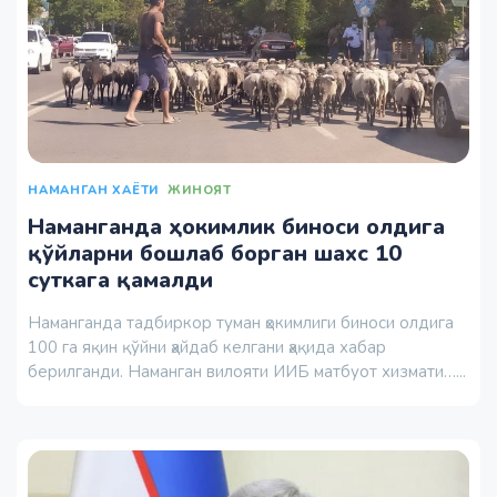
НАМАНГАН ХАЁТИ
ЖИНОЯТ
Наманганда ҳокимлик биноси олдига
қўйларни бошлаб борган шахс 10
суткага қамалди
Наманганда тадбиркор туман ҳокимлиги биноси олдига
100 га яқин қўйни ҳайдаб келгани ҳақида хабар
берилганди. Наманган вилояти ИИБ матбуот хизмати…...