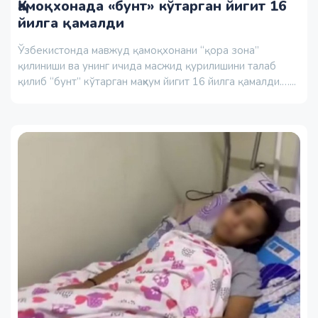
Қамоқхонада «бунт» кўтарган йигит 16
йилга қамалди
Ўзбекистонда мавжуд қамоқхонани “қора зона”
қилиниши ва унинг ичида масжид қурилишини талаб
қилиб “бунт” кўтарган маҳкум йигит 16 йилга қамалди.…...