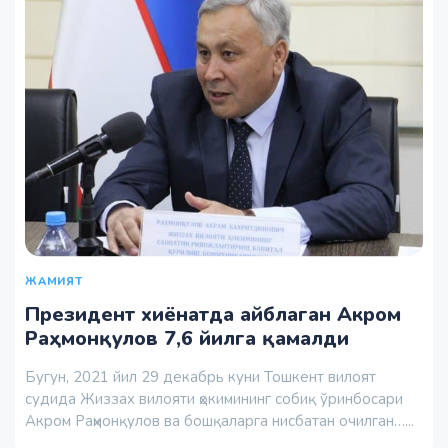
ЖАМИЯТ
Президент хиёнатда айблаган Акром
Раҳмонқулов 7,6 йилга қамалди
Бугун, 2021 йил 29 декабрь куни Тошкент вилоят
судида Жиззах вилояти ҳокимининг собиқ ўринбосари
Акром Раҳмонқулов ва бошқаларга нисбатан очилган…...