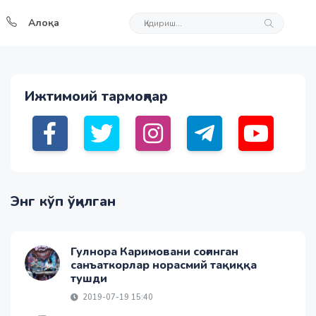
Алоқа
Ижтимоий тармоқлар
Энг кўп ўқилган
Гулнора Каримовани соғинган
санъаткорлар норасмий тақиққа
тушди
2019-07-19 15:40