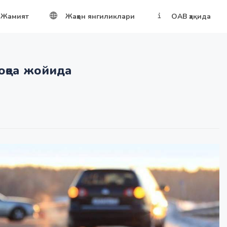
Жамият
Жаҳон янгиликлари
ОАВ ҳақида
оқеа жойида