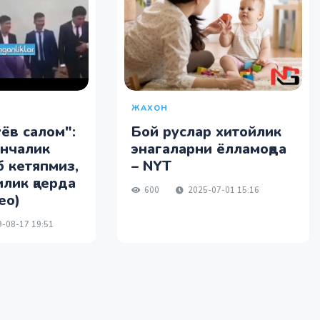
ЖАХОН
уёв салом":
Бой руслар хитойлик
унчалик
энагаларни ёлламоқда
 кетяпмиз,
– NYT
лик қаерда
600
2025-07-01 15:16
ео)
-08-17 19:51