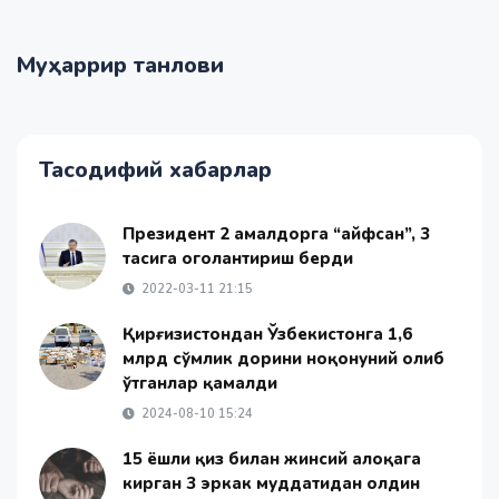
Муҳаррир танлови
Тасодифий хабарлар
Президент 2 амалдорга “ҳайфсан”, 3
тасига огоҳлантириш берди
2022-03-11 21:15
Қирғизистондан Ўзбекистонга 1,6
млрд сўмлик дорини ноқонуний олиб
ўтганлар қамалди
2024-08-10 15:24
15 ёшли қиз билан жинсий алоқага
кирган 3 эркак муддатидан олдин