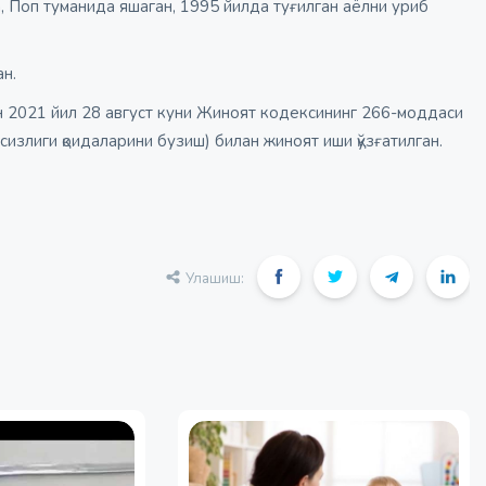
, Поп туманида яшаган, 1995 йилда туғилган аёлни уриб
ан.
 2021 йил 28 август куни Жиноят кодексининг 266-моддаси
сизлиги қоидаларини бузиш) билан жиноят иши қўзғатилган.
Улашиш: