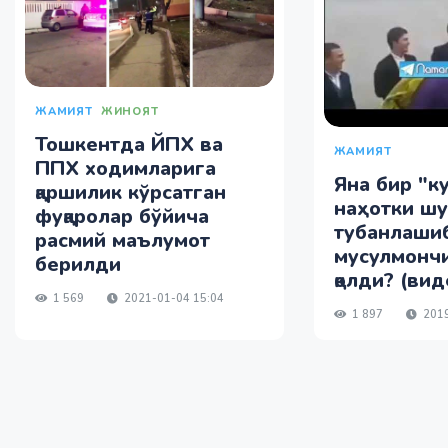
ЖАМИЯТ
ЖИНОЯТ
Тошкентда ЙПХ ва
ЖАМИЯТ
ППХ ходимларига
Яна бир "к
қаршилик кўрсатган
наҳотки ш
фуқаролар бўйича
тубанлашиб
расмий маълумот
мусулмончи
берилди
қолди? (вид
1 569
2021-01-04 15:04
1 897
2019