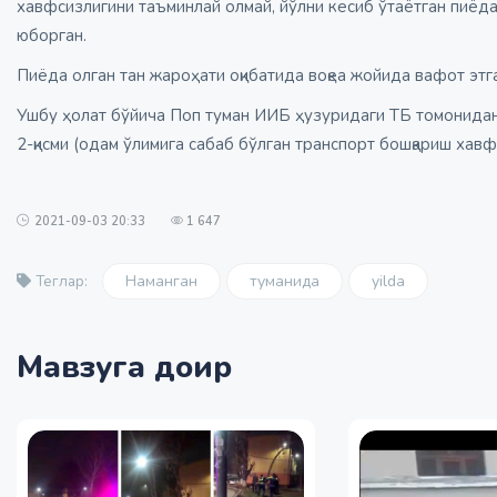
хавфсизлигини таъминлай олмай, йўлни кесиб ўтаётган пиёда
юборган.
Пиёда олган тан жароҳати оқибатида воқеа жойида вафот этг
Ушбу ҳолат бўйича Поп туман ИИБ ҳузуридаги ТБ томонидан
2-қисми (одам ўлимига сабаб бўлган транспорт бошқариш хавф
2021-09-03 20:33
1 647
Наманган
туманида
yilda
Теглар:
Мавзуга доир