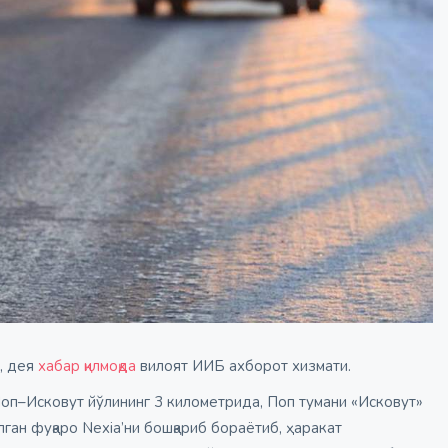
, дея
хабар қилмоқда
вилоят ИИБ ахборот хизмати.
 Поп–Исковут йўлининг 3 километрида, Поп тумани «Исковут»
ан фуқаро Nexia’ни бошқариб бораётиб, ҳаракат