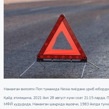
Наманган вилояти Поп туманида Nexia пиёдани уриб юборди
Қайд этилишича, 2021 йил 28 август куни соат 21:15 ларда,
МФЙ ҳудудида, Наманган шаҳрида яшовчи, 1983 йилда туғилг