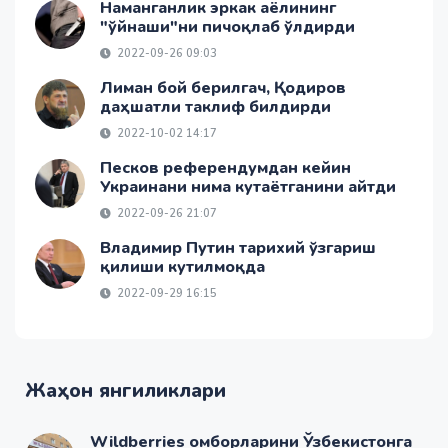
Наманганлик эркак аёлининг
"ўйнаши"ни пичоқлаб ўлдирди
2022-09-26 09:03
Лиман бой берилгач, Қодиров
даҳшатли таклиф билдирди
2022-10-02 14:17
Песков референдумдан кейин
Украинани нима кутаётганини айтди
2022-09-26 21:07
Владимир Путин тарихий ўзгариш
қилиши кутилмоқда
2022-09-29 16:15
Жаҳон янгиликлари
Wildberries омборларини Ўзбекистонга