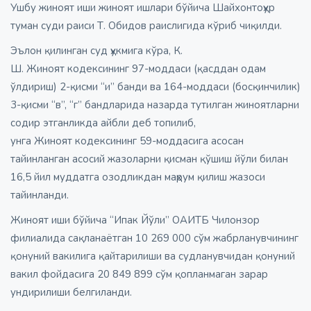
Ушбу жиноят иши жиноят ишлари бўйича Шайхонтоҳур
туман суди раиси Т. Обидов раислигида кўриб чиқилди.
Эълон қилинган суд ҳукмига кўра, К.
Ш. Жиноят кодексининг 97-моддаси (қасддан одам
ўлдириш) 2-қисми “и” банди ва 164-моддаси (босқинчилик)
3-қисми “в”, “г” бандларида назарда тутилган жиноятларни
содир этганликда айбли деб топилиб,
унга Жиноят кодексининг 59-моддасига асосан
тайинланган асосий жазоларни қисман қўшиш йўли билан
16,5 йил муддатга озодликдан маҳрум қилиш жазоси
тайинланди.
Жиноят иши бўйича “Ипак Йўли” ОАИТБ Чилонзор
филиалида сақланаётган 10 269 000 сўм жабрланувчининг
қонуний вакилига қайтарилиши ва судланувчидан қонуний
вакил фойдасига 20 849 899 сўм қопланмаган зарар
ундирилиши белгиланди.