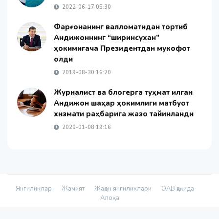
2022-06-17 05:30
Фарғонанинг валломатидан тортиб
Андижоннинг “ширинсухан”
ҳокимигача Президентдан мукофот
олди
2019-08-30 16:20
Журналист ва блогерга туҳмат қилган
Андижон шаҳар ҳокимлиги матбуот
хизмати раҳбарига жазо тайинланди
2020-01-08 19:16
Янгиликлар
Жамият
Жаҳон янгиликлари
ОАВ ҳақида
Алоқа
© 2026 - «Namanganliklar Group» Х/К |
Developed by