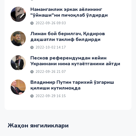
Наманганлик эркак аёлининг
"ўйнаши"ни пичоқлаб ўлдирди
2022-09-26 09:03
Лиман бой берилгач, Қодиров
даҳшатли таклиф билдирди
2022-10-02 14:17
Песков референдумдан кейин
Украинани нима кутаётганини айтди
2022-09-26 21:07
Владимир Путин тарихий ўзгариш
қилиши кутилмоқда
2022-09-29 16:15
Жаҳон янгиликлари