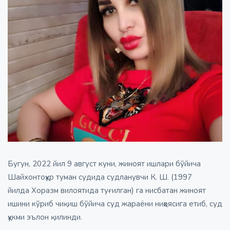
Бугун, 2022 йил 9 август куни, жиноят ишлари бўйича
Шайхонтоҳур туман судида судланувчи К. Ш. (1997
йилда Хоразм вилоятида туғилган) га нисбатан жиноят
ишини кўриб чиқиш бўйича суд жараёни ниҳоясига етиб, суд
ҳукми эълон қилинди.