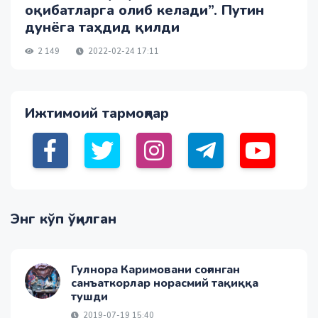
оқибатларга олиб келади”. Путин
дунёга таҳдид қилди
2 149
2022-02-24 17:11
Ижтимоий тармоқлар
Энг кўп ўқилган
Гулнора Каримовани соғинган
санъаткорлар норасмий тақиққа
тушди
2019-07-19 15:40