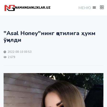
МEНЮ
"Asal Honey"нинг қотилига ҳукм
ўқилди
2022-08-10 00:53
2 679