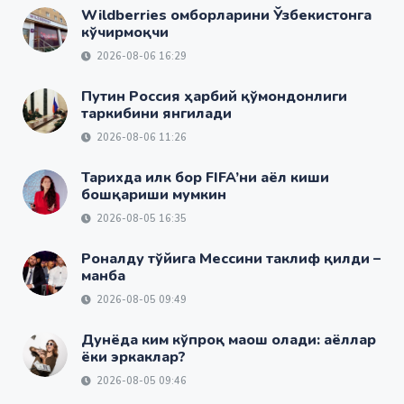
Wildberries омборларини Ўзбекистонга
кўчирмоқчи
2026-08-06 16:29
Путин Россия ҳарбий қўмондонлиги
таркибини янгилади
2026-08-06 11:26
Тарихда илк бор FIFA’ни аёл киши
бошқариши мумкин
2026-08-05 16:35
Роналду тўйига Мессини таклиф қилди –
манба
2026-08-05 09:49
Дунёда ким кўпроқ маош олади: аёллар
ёки эркаклар?
2026-08-05 09:46