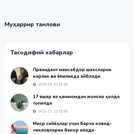
Муҳаррир танлови
Тасодифий хабарлар
Президент мансабдор шахсларни
карлик ва ёпиқликда айблади
2019-09-03 15:06
17 яшар қиз ҳаммомдан жонсиз ҳолда
топилди
2022-11-22 12:05
Миср сайёҳлар учун барча ковид-
чекловларни бекор қилади