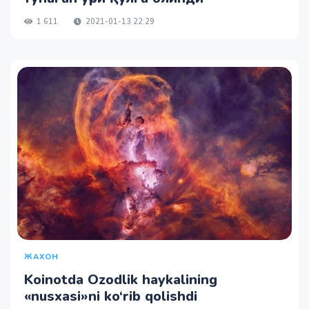
1 611
2021-01-13 22:29
ЖАХОН
Koinotda Ozodlik haykalining
«nusxasi»ni ko‘rib qolishdi