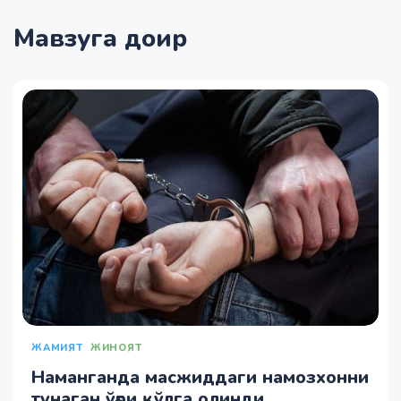
Мавзуга доир
ЖАМИЯТ
ЖИНОЯТ
Наманганда масжиддаги намозхонни
тунаган ўғри қўлга олинди