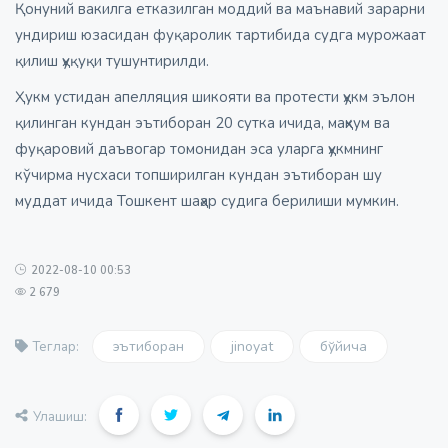
Қонуний вакилга етказилган моддий ва маънавий зарарни
ундириш юзасидан фуқаролик тартибида судга мурожаат
қилиш ҳуқуқи тушунтирилди.
Ҳукм устидан апелляция шикояти ва протести ҳукм эълон
қилинган кундан эътиборан 20 сутка ичида, маҳкум ва
фуқаровий даъвогар томонидан эса уларга ҳукмнинг
кўчирма нусхаси топширилган кундан эътиборан шу
муддат ичида Тошкент шаҳар судига берилиши мумкин.
2022-08-10 00:53
2 679
эътиборан
jinoyat
бўйича
Теглар:
Улашиш: