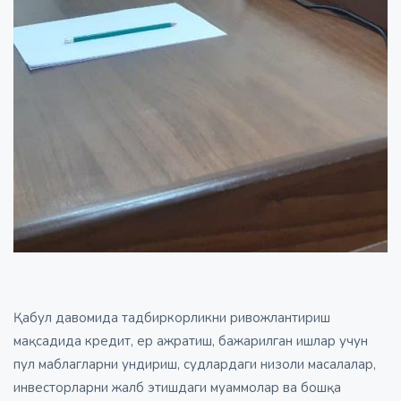
Қабул давомида тадбиркорликни ривожлантириш
мақсадида кредит, ер ажратиш, бажарилган ишлар учун
пул маблагларни ундириш, судлардаги низоли масалалар,
инвесторларни жалб этишдаги муаммолар ва бошқа