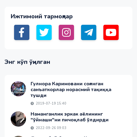
Ижтимоий тармоқлар
Энг кўп ўқилган
Гулнора Каримовани соғинган
санъаткорлар норасмий тақиққа
тушди
2019-07-19 15:40
Наманганлик эркак аёлининг
"ўйнаши"ни пичоқлаб ўлдирди
2022-09-26 09:03