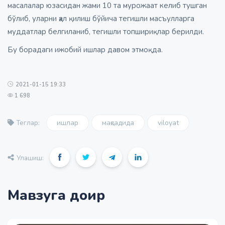
масалалар юзасидан жами 10 та мурожаат келиб тушган
бўлиб, уларни ҳал қилиш бўйича тегишли масъулларга
муддатлар белгиланиб, тегишли топшириқлар берилди.
Бу борадаги ижобий ишлар давом этмоқда.
2021-01-15 19:33
1 698
ишлар
мақсадида
viloyat
Теглар:
Улашиш:
Мавзуга доир