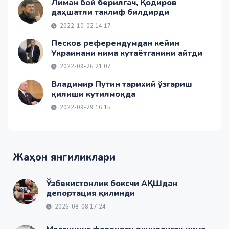
Лиман бой берилгач, Қодиров
даҳшатли таклиф билдирди
2022-10-02 14:17
Песков референдумдан кейин
Украинани нима кутаётганини айтди
2022-09-26 21:07
Владимир Путин тарихий ўзгариш
қилиши кутилмоқда
2022-09-29 16:15
Жаҳон янгиликлари
Ўзбекистонлик боксчи АҚШдан
депортация қилинди
2026-08-08 17:24