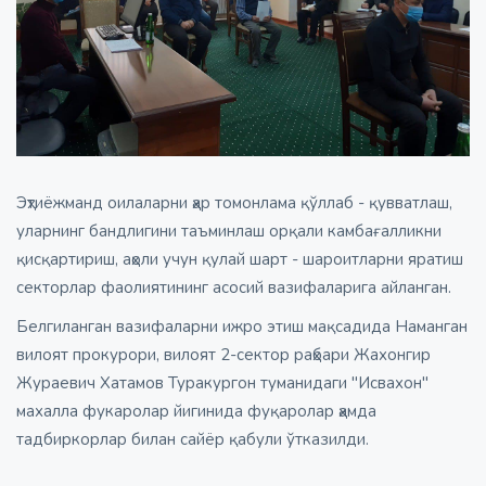
Эҳтиёжманд оилаларни ҳар томонлама қўллаб - қувватлаш,
уларнинг бандлигини таъминлаш орқали камбағалликни
қисқартириш, аҳоли учун қулай шарт - шароитларни яратиш
секторлар фаолиятининг асосий вазифаларига айланган.
Белгиланган вазифаларни ижро этиш мақсадида Наманган
вилоят прокурори, вилоят 2-сектор раҳбари Жахонгир
Жураевич Хатамов Туракургон туманидаги "Исвахон"
махалла фукаролар йигинида фуқаролар ҳамда
тадбиркорлар билан сайёр қабули ўтказилди.