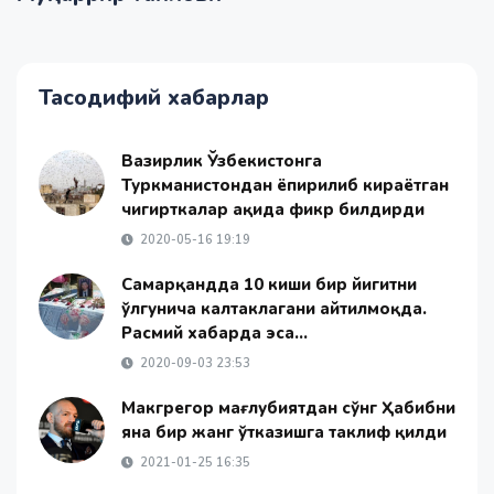
Тасодифий хабарлар
Вазирлик Ўзбекистонга
Туркманистондан ёпирилиб кираётган
чигирткалар ҳақида фикр билдирди
2020-05-16 19:19
Самарқандда 10 киши бир йигитни
ўлгунича калтаклагани айтилмоқда.
Расмий хабарда эса...
2020-09-03 23:53
Макгрегор мағлубиятдан сўнг Ҳабибни
яна бир жанг ўтказишга таклиф қилди
2021-01-25 16:35