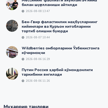
Мессининг фаолияти якунлангач нима
билан шуғулланиши айтилди
2026-08-08 13:47
Бен-Гвир фаластинлик маҳбусларнинг
кийимлари ва Қуръон китобларини
тортиб олишни буюрди
2026-08-07 10:44
Wildberries омборларини Ўзбекистонга
кўчирмоқчи
2026-08-06 16:29
Путин Россия ҳарбий қўмондонлиги
таркибини янгилади
2026-08-06 11:26
Муҳаррир танлови