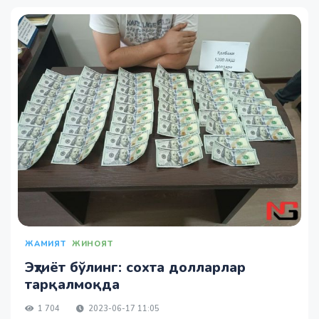
ЖАМИЯТ
ЖИНОЯТ
Эҳтиёт бўлинг: сохта долларлар
тарқалмоқда
1 704
2023-06-17 11:05