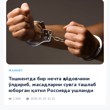
ЖАМИЯТ
Тошкентда бир нечта ҳайдовчини
ўлдириб, жасадларни сувга ташлаб
юборган қотил Россияда ушланди
1 640
2020-01-07 21:21