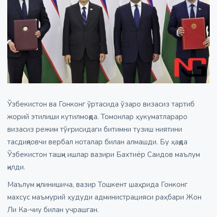
Ўзбекистон ва Гонконг ўртасида ўзаро визасиз тартиб
жорий этилиши кутилмоқда. Томонлар ҳукуматлараро
визасиз режим тўғрисидаги битимни тузиш ниятини
тасдиқловчи вербал ноталар билан алмашди. Бу ҳақда
Ўзбекистон ташқи ишлар вазири Бахтиёр Саидов маълум
қилди.
Маълум қилинишича, вазир Тошкент шаҳрида Гонконг
махсус маъмурий ҳудуди администрацияси раҳбари Жон
Ли Ка-чиу билан учрашган.