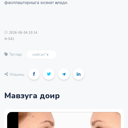
фаоллаштиришга хизмат қилади.
2026-06-04 10:14
541
сиёсат”•
Теглар:
Улашиш:
Мавзуга доир