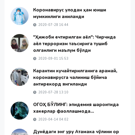
Коронавирус қулоқдан ҳам юқиши
мумкинлиги аниқланди
2020-07-28 16:44
"Ҳижоби ечтирилган аёл": Чирчиқда
аёл терроризм таъсирига тушиб
қолганлиги маълум бўлди
2020-09-01 15:53
Карантин кучайтирилганига қарамай,
коронавирусга чалиниш бўйича
антирекорд янгиланди
2020-07-28 13:10
ОГОҲ БЎЛИНГ: эпидемия шароитида
хакерлар фаоллашмоқда...
2020-04-14 04:02
Дунёдаги энг қуруқ Атамака чўлини қор