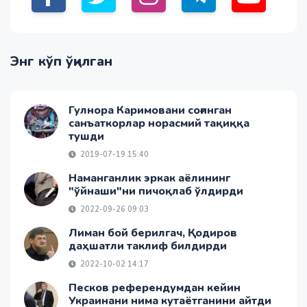
Энг кўп ўқилган
Гулнора Каримовани соғинган
санъаткорлар норасмий тақиққа
тушди
2019-07-19 15:40
Наманганлик эркак аёлининг
"ўйнаши"ни пичоқлаб ўлдирди
2022-09-26 09:03
Лиман бой берилгач, Қодиров
даҳшатли таклиф билдирди
2022-10-02 14:17
Песков референдумдан кейин
Украинани нима кутаётганини айтди