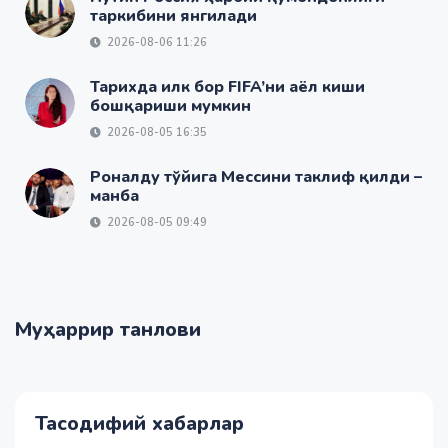
таркибини янгилади
2026-08-06 11:26
Тарихда илк бор FIFA’ни аёл киши
бошқариши мумкин
2026-08-05 16:35
Роналду тўйига Мессини таклиф қилди –
манба
2026-08-05 09:49
Муҳаррир танлови
Тасодифий хабарлар