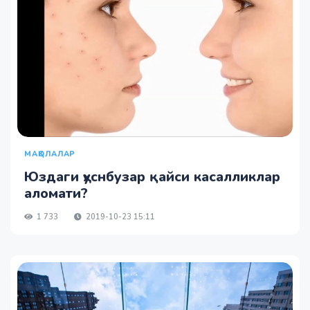
МАҚОЛАЛАР
Юздаги ҳуснбузар қайси касалликлар
аломати?
1 733
2019-10-23 15:11