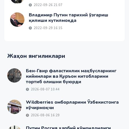
2022-09-26 21:07
Владимир Путин тарихий ўзгариш
қилиши кутилмоқда
2022-09-29 16:15
Жаҳон янгиликлари
Бен-Гвир фаластинлик маҳбусларнинг
кийимлари ва Қуръон китобларини
тортиб олишни буюрди
2026-08-07 10:44
Wildberries омборларини Ўзбекистонга
кўчирмоқчи
2026-08-06 16:29
Путин Россия ҳарбий қўмондонлиги