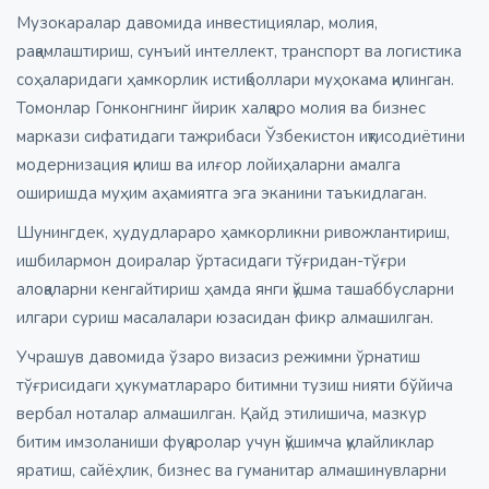
Музокаралар давомида инвестициялар, молия,
рақамлаштириш, сунъий интеллект, транспорт ва логистика
соҳаларидаги ҳамкорлик истиқболлари муҳокама қилинган.
Томонлар Гонконгнинг йирик халқаро молия ва бизнес
маркази сифатидаги тажрибаси Ўзбекистон иқтисодиётини
модернизация қилиш ва илғор лойиҳаларни амалга
оширишда муҳим аҳамиятга эга эканини таъкидлаган.
Шунингдек, ҳудудлараро ҳамкорликни ривожлантириш,
ишбилармон доиралар ўртасидаги тўғридан-тўғри
алоқаларни кенгайтириш ҳамда янги қўшма ташаббусларни
илгари суриш масалалари юзасидан фикр алмашилган.
Учрашув давомида ўзаро визасиз режимни ўрнатиш
тўғрисидаги ҳукуматлараро битимни тузиш нияти бўйича
вербал ноталар алмашилган. Қайд этилишича, мазкур
битим имзоланиши фуқаролар учун қўшимча қулайликлар
яратиш, сайёҳлик, бизнес ва гуманитар алмашинувларни