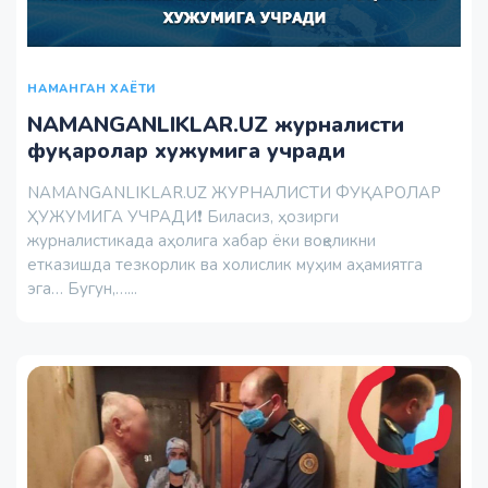
НАМАНГАН ХАЁТИ
NAMANGANLIKLAR.UZ журналисти
фуқаролар хужумига учради
NAMANGANLIKLAR.UZ ЖУРНАЛИСТИ ФУҚАРОЛАР
ҲУЖУМИГА УЧРАДИ❗️ Биласиз, ҳозирги
журналистикада аҳолига хабар ёки воқеликни
етказишда тезкорлик ва холислик муҳим аҳамиятга
эга… Бугун,…...