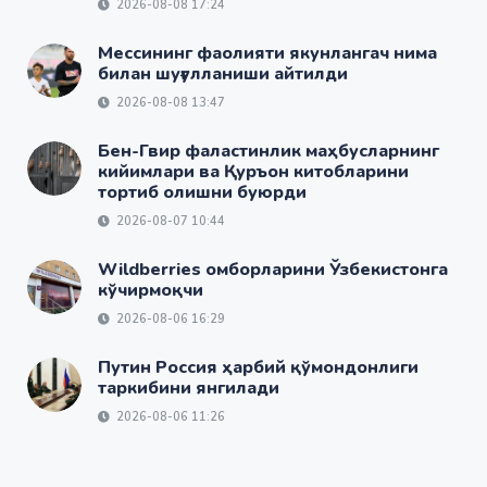
2026-08-08 17:24
Мессининг фаолияти якунлангач нима
билан шуғулланиши айтилди
2026-08-08 13:47
Бен-Гвир фаластинлик маҳбусларнинг
кийимлари ва Қуръон китобларини
тортиб олишни буюрди
2026-08-07 10:44
Wildberries омборларини Ўзбекистонга
кўчирмоқчи
2026-08-06 16:29
Путин Россия ҳарбий қўмондонлиги
таркибини янгилади
2026-08-06 11:26