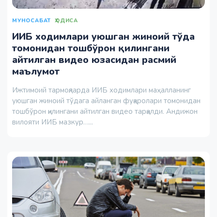
МУНОСАБАТ
ҲОДИСА
ИИБ ходимлари уюшган жиноий тўда
томонидан тошбўрон қилингани
айтилган видео юзасидан расмий
маълумот
Ижтимоий тармоқларда ИИБ ходимлари маҳалланинг
уюшган жиноий тўдага айланган фуқаролари томонидан
тошбўрон қилингани айтилган видео тарқалди. Андижон
вилояти ИИБ мазкур…...