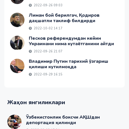
2022-09-26 09:03
Лиман бой берилгач, Қодиров
даҳшатли таклиф билдирди
2022-10-02 14:17
Песков референдумдан кейин
Украинани нима кутаётганини айтди
2022-09-26 21:07
Владимир Путин тарихий ўзгариш
қилиши кутилмоқда
2022-09-29 16:15
Жаҳон янгиликлари
Ўзбекистонлик боксчи АҚШдан
депортация қилинди