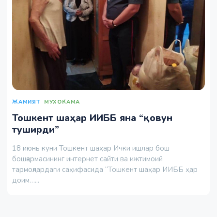
ЖАМИЯТ
МУХОКАМА
Тошкент шаҳар ИИББ яна “қовун
туширди”
18 июнь куни Тошкент шаҳар Ички ишлар бош
бошқармасининг интернет сайти ва ижтимоий
тармоқлардаги саҳифасида “Тошкент шаҳар ИИББ ҳар
доим…...