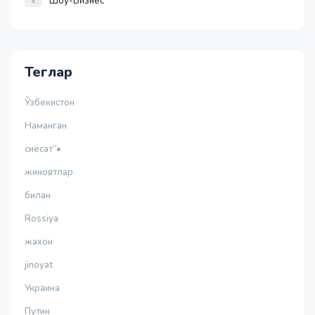
Шоу-Бизнес
Теглар
Ўзбекистон
Наманган
сиёсат”•
жиноятлар
билан
Rossiya
жахон
jinoyat
Украина
Путин