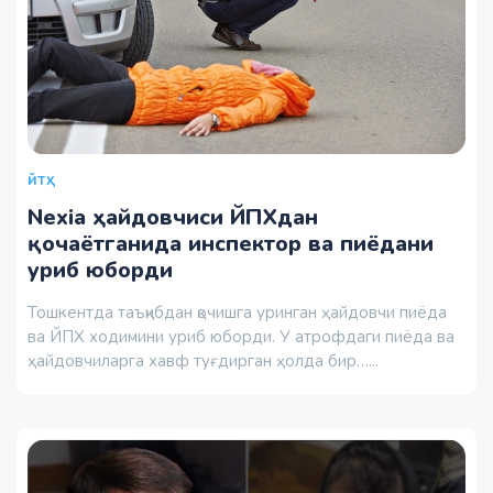
ЙТҲ
Nexia ҳайдовчиси ЙПХдан
қочаётганида инспектор ва пиёдани
уриб юборди
Тошкентда таъқибдан қочишга уринган ҳайдовчи пиёда
ва ЙПХ ходимини уриб юборди. У атрофдаги пиёда ва
ҳайдовчиларга хавф туғдирган ҳолда бир…...