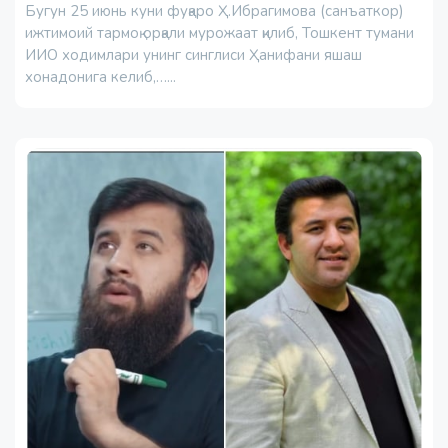
Бугун 25 июнь куни фуқаро Ҳ.Ибрагимова (санъаткор)
ижтимоий тармоқ орқали мурожаат қилиб, Тошкент тумани
ИИО ходимлари унинг синглиси Ҳанифани яшаш
хонадонига келиб,…...