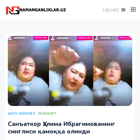
МEНЮ
ШОУ-БИЗНЕС
ЖИНОЯТ
Санъаткор Ҳалима Ибрагимованинг
синглиси қамоққа олинди