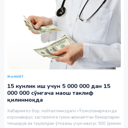
ЖАМИЯТ
15 кунлик иш учун 5 000 000 дан 15
000 000 сўмгача маош таклиф
қилинмоқда
Хабарингиз бор, пойтахтимиздаги «Ўзэкспомарказ»да
коронавирус хасталигига гумон қилинаётган беморларни
текширув ва таҳлилдан ўтказиш учун махсус 500 ўринли