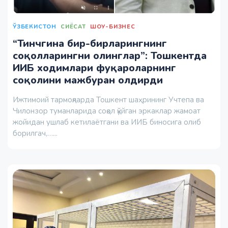
ЎЗБЕКИСТОН
СИЁСАТ
ШОУ-БИЗНЕС
“Тинчгина бир-бирларингнинг
соқолларингни олинглар”: Тошкентда
ИИБ ходимлари фуқароларнинг
соқолини мажбуран олдирди
Ижтимоий тармоқларда Тошкент шаҳрининг Учтепа ва
Чилонзор туманларида соқол қўйган эркаклар жамоат
жойидан ушлаб кетилаётгани ва ИИБ биносига олиб
борилгач,…...