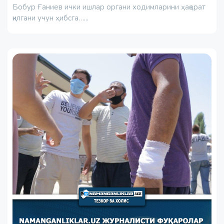
Бобур Ғаниев ички ишлар органи ходимларини ҳақорат
қилгани учун ҳибсга…...