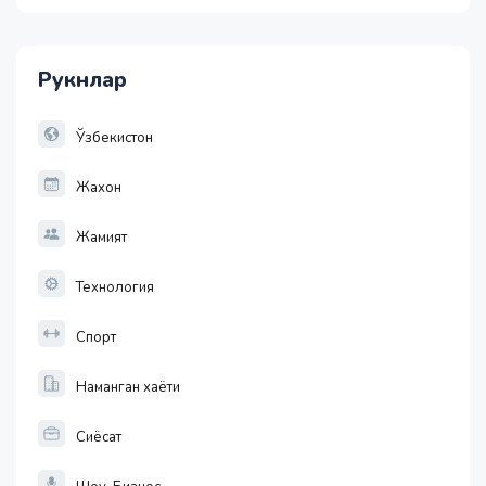
1 USD
11915.64
28.92
Рукнлар
1 EUR
13749.46
32.19
Ўзбекистон
Жахон
Жамият
Технология
Спорт
Наманган хаёти
Сиёсат