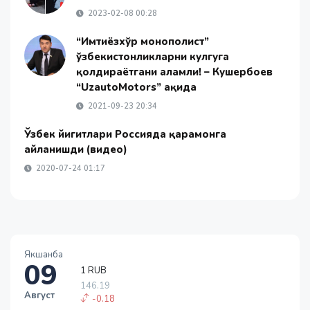
2023-02-08 00:28
“Имтиёзхўр монополист”
ўзбекистонликларни кулгуга
қолдираётгани аламли! – Кушербоев
“UzautoMotors” ҳақида
2021-09-23 20:34
Ўзбек йигитлари Россияда қаҳрамонга
айланишди (видео)
2020-07-24 01:17
Якшанба
09
1 RUB
146.19
Август
-0.18