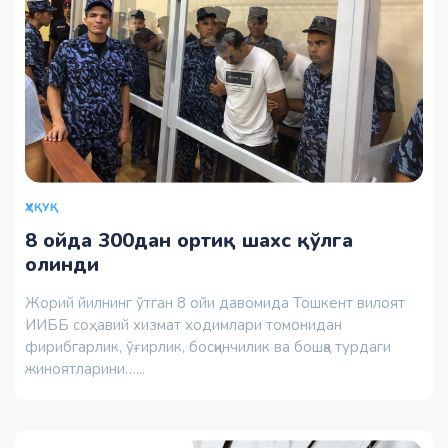
ҲУҚУҚ
8 ойда 300дан ортиқ шахс қўлга
олинди
Жорий йилнинг ўтган 8 ойи давомида Тошкент вилоят
ИИББ соҳавий хизмат ходимлари томонидан
фирибгарлик, ўғирлик, босқинчилик ва бошқа турдаги
жиноятларини…...