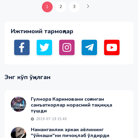
1
2
3
Ижтимоий тармоқлар
Энг кўп ўқилган
Гулнора Каримовани соғинган
санъаткорлар норасмий тақиққа
тушди
2019-07-19 15:40
Наманганлик эркак аёлининг
"ўйнаши"ни пичоқлаб ўлдирди