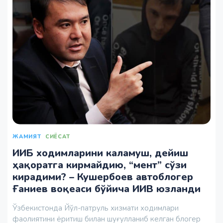
ЖАМИЯТ
СИЁСАТ
ИИБ ходимларини каламуш, дейиш
ҳақоратга кирмайдию, “мент” сўзи
кирадими? – Кушербоев автоблогер
Ғаниев воқеаси бўйича ИИВ юзланди
Ўзбекистонда Йўл-патруль хизмати ходимлари
фаолиятини ёритиш билан шуғулланиб келган блогер