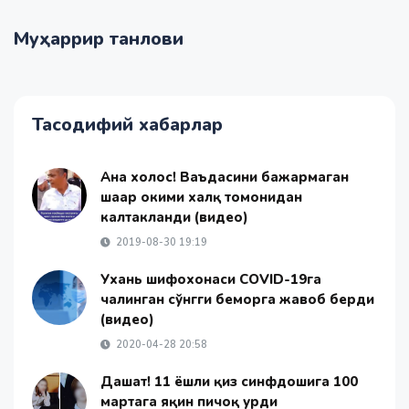
Муҳаррир танлови
Тасодифий хабарлар
Ана холос! Ваъдасини бажармаган
шаҳар ҳокими халқ томонидан
калтакланди (видео)
2019-08-30 19:19
Ухань шифохонаси COVID-19га
чалинган сўнгги беморга жавоб берди
(видео)
2020-04-28 20:58
Даҳшат! 11 ёшли қиз синфдошига 100
мартага яқин пичоқ урди