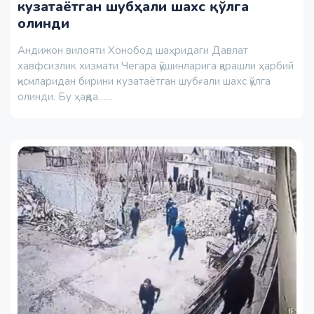
кузатаётган шубҳали шахс қўлга
олинди
Андижон вилояти Хонобод шаҳридаги Давлат
хавфсизлик хизмати Чегара қўшинларига қарашли ҳарбий
қисмларидан бирини кузатаётган шубғали шахс қўлга
олинди. Бу ҳақда…...