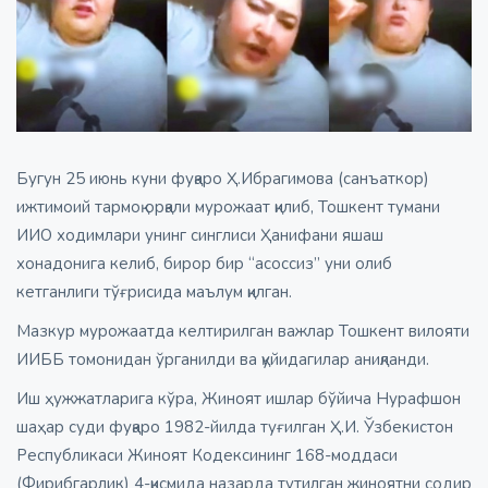
Бугун 25 июнь куни фуқаро Ҳ.Ибрагимова (санъаткор)
ижтимоий тармоқ орқали мурожаат қилиб, Тошкент тумани
ИИО ходимлари унинг синглиси Ҳанифани яшаш
хонадонига келиб, бирор бир “асоссиз” уни олиб
кетганлиги тўғрисида маълум қилган.
Мазкур мурожаатда келтирилган важлар Тошкент вилояти
ИИББ томонидан ўрганилди ва қуйидагилар аниқланди.
Иш ҳужжатларига кўра, Жиноят ишлар бўйича Нурафшон
шаҳар суди фуқаро 1982-йилда туғилган Ҳ.И. Ўзбекистон
Республикаси Жиноят Кодексининг 168-моддаси
(Фирибгарлик) 4-қисмида назарда тутилган жиноятни содир