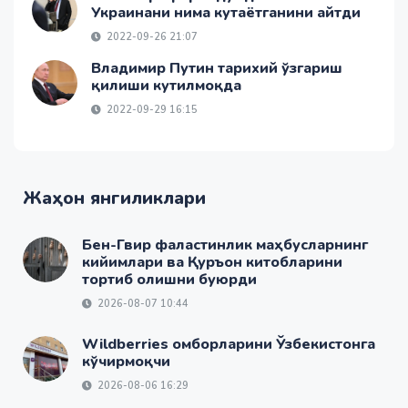
Украинани нима кутаётганини айтди
2022-09-26 21:07
Владимир Путин тарихий ўзгариш
қилиши кутилмоқда
2022-09-29 16:15
Жаҳон янгиликлари
Бен-Гвир фаластинлик маҳбусларнинг
кийимлари ва Қуръон китобларини
тортиб олишни буюрди
2026-08-07 10:44
Wildberries омборларини Ўзбекистонга
кўчирмоқчи
2026-08-06 16:29