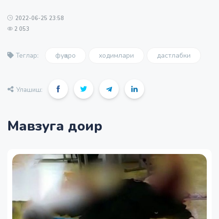
2022-06-25 23:58
2 053
фуқаро
ходимлари
дастлабки
Теглар:
Улашиш:
Мавзуга доир