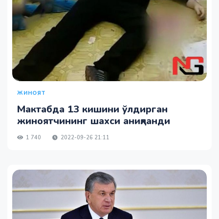
ЖИНОЯТ
Мактабда 13 кишини ўлдирган
жиноятчининг шахси аниқланди
1 740
2022-09-26 21:11