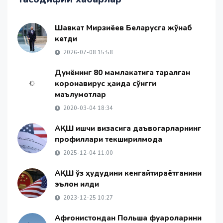
Шавкат Мирзиёев Беларусга жўнаб
кетди
2026-07-08 15:58
Дунёнинг 80 мамлакатига тарқалган
коронавирус ҳақида сўнгги
маълумотлар
2020-03-04 18:34
АҚШ ишчи визасига даъвогарларнинг
профиллари текширилмоқда
2025-12-04 11:00
АҚШ ўз ҳудудини кенгайтираётганини
эълон қилди
2023-12-25 10:27
Афғонистондан Польша фуқароларини