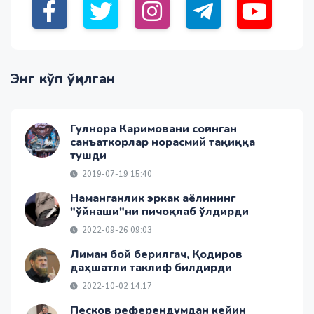
Энг кўп ўқилган
Гулнора Каримовани соғинган
санъаткорлар норасмий тақиққа
тушди
2019-07-19 15:40
Наманганлик эркак аёлининг
"ўйнаши"ни пичоқлаб ўлдирди
2022-09-26 09:03
Лиман бой берилгач, Қодиров
даҳшатли таклиф билдирди
2022-10-02 14:17
Песков референдумдан кейин