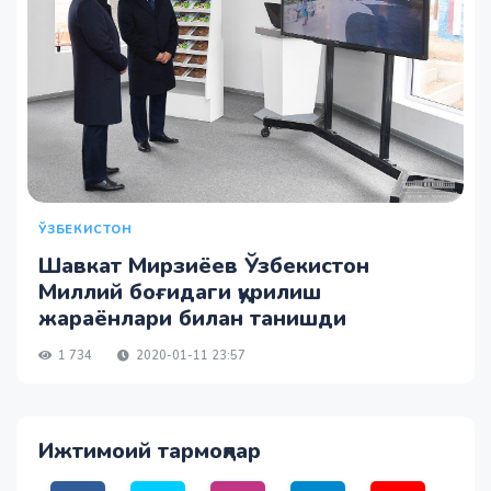
ЎЗБЕКИСТОН
Шавкат Мирзиёев Ўзбекистон
Миллий боғидаги қурилиш
жараёнлари билан танишди
1 734
2020-01-11 23:57
Ижтимоий тармоқлар