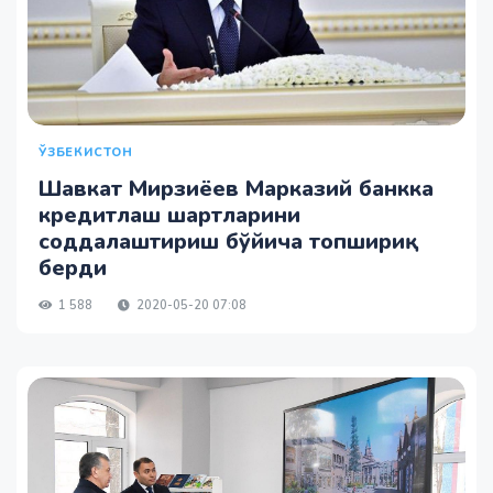
ЎЗБЕКИСТОН
Шавкат Мирзиёев Марказий банкка
кредитлаш шартларини
соддалаштириш бўйича топшириқ
берди
1 588
2020-05-20 07:08