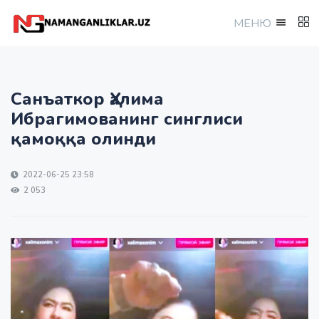
МEНЮ
Санъаткор Ҳалима
Ибрагимованинг синглиси
қамоққа олинди
2022-06-25 23:58
2 053