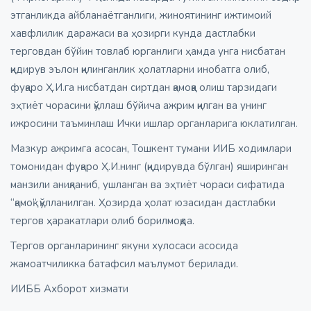
этганликда айбланаётганлиги, жиноятининг ижтимоий
хавфлилик даражаси ва ҳозирги кунда дастлабки
терговдан бўйин товлаб юрганлиги ҳамда унга нисбатан
қидирув эълон қилинганлик ҳолатларни инобатга олиб,
фуқаро Ҳ.И.га нисбатдан сиртдан қамоққа олиш тарзидаги
эҳтиёт чорасини қўллаш бўйича ажрим қилган ва унинг
ижросини таъминлаш Ички ишлар органларига юклатилган.
Мазкур ажримга асосан, Тошкент тумани ИИБ ходимлари
томонидан фуқаро Ҳ.И.нинг (қидирувда бўлган) яширинган
манзили аниқланиб, ушланган ва эҳтиёт чораси сифатида
“қамоқ” қўлланилган. Ҳозирда ҳолат юзасидан дастлабки
тергов ҳаракатлари олиб борилмоқда.
Тергов органларининг якуни хулосаси асосида
жамоатчиликка батафсил маълумот берилади.
ИИББ Aхборот хизмати