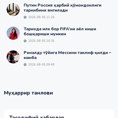
Путин Россия ҳарбий қўмондонлиги
таркибини янгилади
2026-08-06 11:26
Тарихда илк бор FIFA’ни аёл киши
бошқариши мумкин
2026-08-05 16:35
Роналду тўйига Мессини таклиф қилди –
манба
2026-08-05 09:49
Муҳаррир танлови
Тасодифий хабарлар