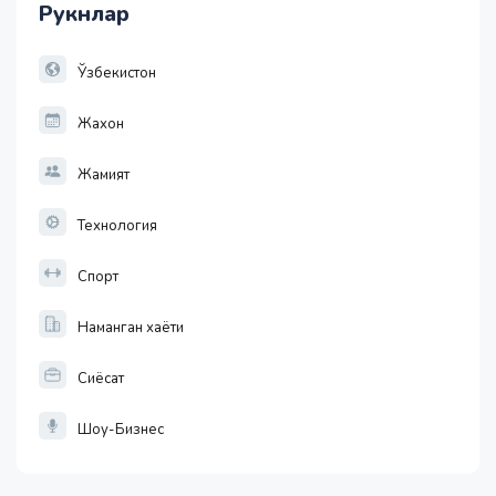
Рукнлар
1 EUR
13749.46
32.19
Ўзбекистон
Жахон
Жамият
Технология
Спорт
Наманган хаёти
Сиёсат
Шоу-Бизнес