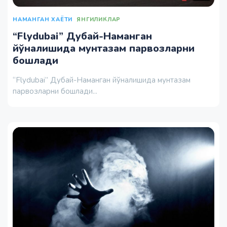
НАМАНГАН ХАЁТИ
ЯНГИЛИКЛАР
“Flydubai” Дубай-Наманган
йўналишида мунтазам парвозларни
бошлади
“Flydubai” Дубай-Наманган йўналишида мунтазам
парвозларни бошлади...