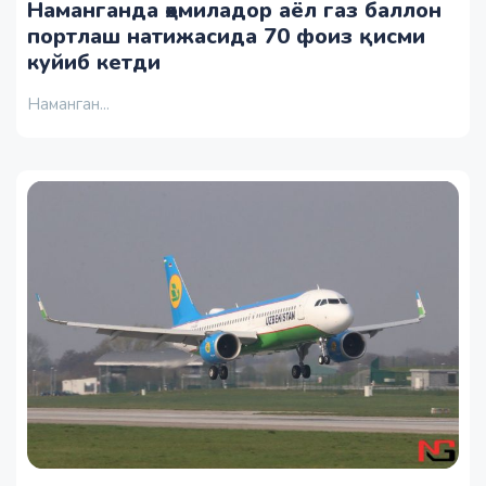
Наманганда ҳомиладор аёл газ баллон
портлаш натижасида 70 фоиз қисми
куйиб кетди
Наманган...