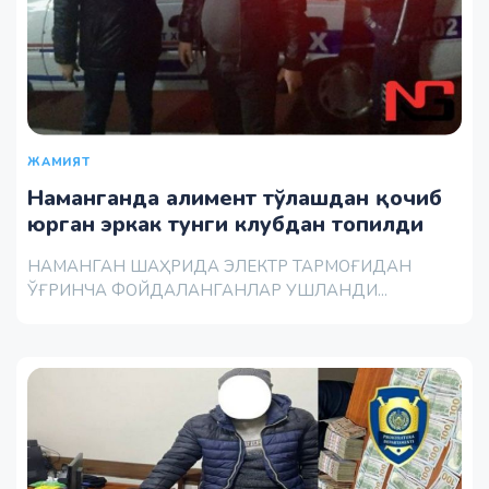
ЖАМИЯТ
Наманганда алимент тўлашдан қочиб
юрган эркак тунги клубдан топилди
НАМАНГАН ШАҲРИДА ЭЛЕКТР ТАРМОҒИДАН
ЎҒРИНЧА ФОЙДАЛАНГАНЛАР УШЛАНДИ...