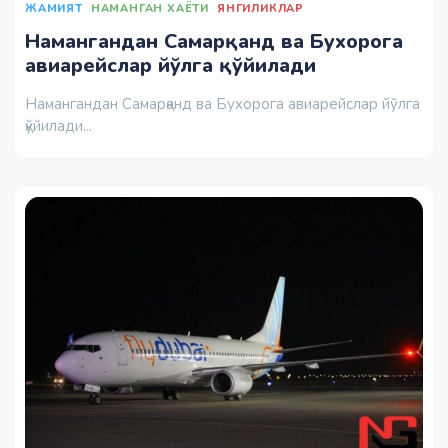
ЖАМИЯТ
НАМАНГАН ХАЁТИ
ЯНГИЛИКЛАР
Намангандан Самарқанд ва Бухорога
авиарейслар йўлга қўйилади
Намангандан Самарқанд ва Бухорога авиарейслар йўлга
қўйилади...