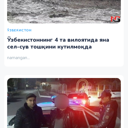
ЎЗБЕКИСТОН
Ўзбекистоннинг 4 та вилоятида яна
сел-сув тошқини кутилмоқда
namangan...