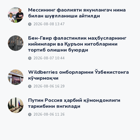
Мессининг фаолияти якунлангач нима
билан шуғулланиши айтилди
2026-08-08 13:47
Бен-Гвир фаластинлик маҳбусларнинг
кийимлари ва Қуръон китобларини
тортиб олишни буюрди
2026-08-07 10:44
Wildberries омборларини Ўзбекистонга
кўчирмоқчи
2026-08-06 16:29
Путин Россия ҳарбий қўмондонлиги
таркибини янгилади
2026-08-06 11:26