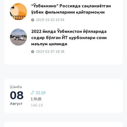
“Ўзбеккино” Россияда сақланаётган
ўзбек фильмларини қайтармоқчи
2019-10-02 16:54
2022 йилда Ўзбекистон йўлларида
содир бўлган ЙТҲ қурбонлари сони
маълум қилинди
2023-02-07 18:38
Шанба
08
1 RUB
146.19
Август
-0.18
1 USD
11915.64
28.92