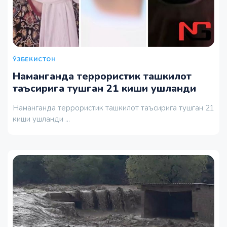
ЎЗБЕКИСТОН
Наманганда террористик ташкилот
таъсирига тушган 21 киши ушланди
Наманганда террористик ташкилот таъсирига тушган 21
киши ушланди ...