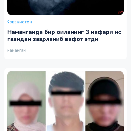
ЎЗБЕКИСТОН
Наманганда бир оиланинг 3 нафари ис
газидан заҳарланиб вафот этди
наманган...