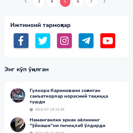
3
4
5
6
7
Ижтимоий тармоқлар
Энг кўп ўқилган
Гулнора Каримовани соғинган
санъаткорлар норасмий тақиққа
тушди
2019-07-19 15:40
Наманганлик эркак аёлининг
"ўйнаши"ни пичоқлаб ўлдирди