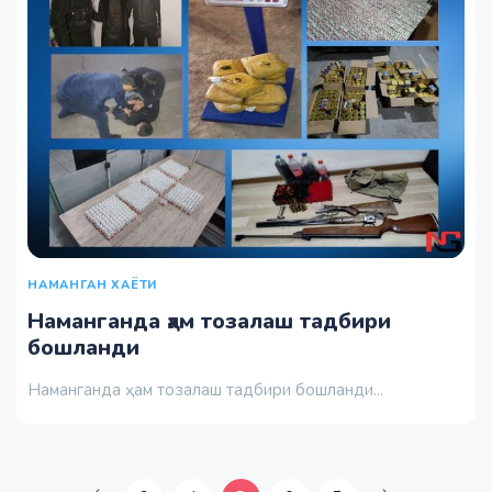
НАМАНГАН ХАЁТИ
Наманганда ҳам тозалаш тадбири
бошланди
Наманганда ҳам тозалаш тадбири бошланди...