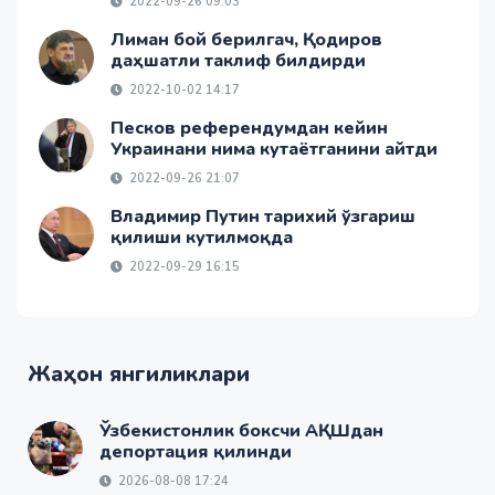
2022-09-26 09:03
Лиман бой берилгач, Қодиров
даҳшатли таклиф билдирди
2022-10-02 14:17
Песков референдумдан кейин
Украинани нима кутаётганини айтди
2022-09-26 21:07
Владимир Путин тарихий ўзгариш
қилиши кутилмоқда
2022-09-29 16:15
Жаҳон янгиликлари
Ўзбекистонлик боксчи АҚШдан
депортация қилинди
2026-08-08 17:24