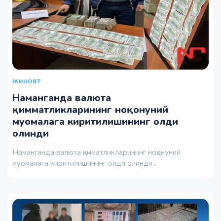
ЖИНОЯТ
Наманганда валюта
қимматликларининг ноқонуний
муомалага киритилишининг олди
олинди
Наманганда валюта қимматликларининг ноқонуний
муомалага киритилишининг олди олинди...