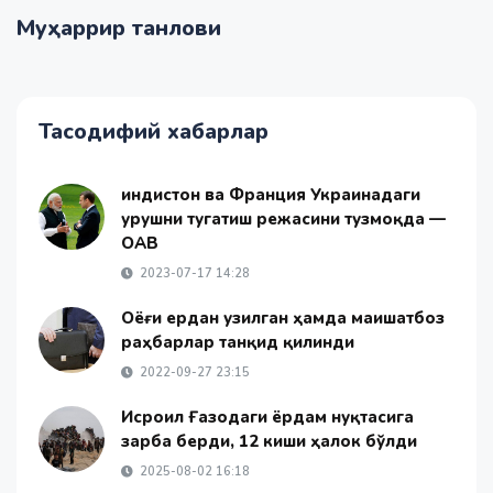
Муҳаррир танлови
Тасодифий хабарлар
Ҳиндистон ва Франция Украинадаги
урушни тугатиш режасини тузмоқда —
ОАВ
2023-07-17 14:28
Оёғи ердан узилган ҳамда маишатбоз
раҳбарлар танқид қилинди
2022-09-27 23:15
Исроил Ғазодаги ёрдам нуқтасига
зарба берди, 12 киши ҳалок бўлди
2025-08-02 16:18