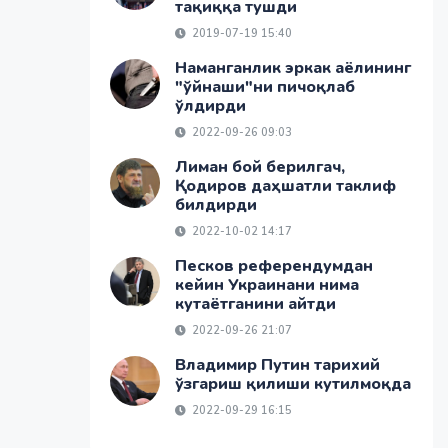
тақиққа тушди
2019-07-19 15:40
Наманганлик эркак аёлининг
"ўйнаши"ни пичоқлаб
ўлдирди
2022-09-26 09:03
Лиман бой берилгач,
Қодиров даҳшатли таклиф
билдирди
2022-10-02 14:17
Песков референдумдан
кейин Украинани нима
кутаётганини айтди
2022-09-26 21:07
Владимир Путин тарихий
ўзгариш қилиши кутилмоқда
2022-09-29 16:15