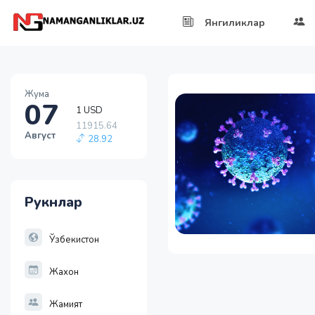
Янгиликлар
Жума
07
1 USD
11915.64
Август
28.92
1 EUR
13749.46
32.19
Рукнлар
1 RUB
146.19
-0.18
Ўзбекистон
Жахон
Жамият