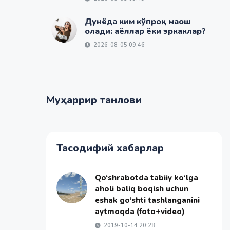
Дунёда ким кўпроқ маош
олади: аёллар ёки эркаклар?
2026-08-05 09:46
Муҳаррир танлови
Тасодифий хабарлар
Qo‘shrabotda tabiiy ko‘lga
aholi baliq boqish uchun
eshak go‘shti tashlanganini
aytmoqda (foto+video)
2019-10-14 20:28