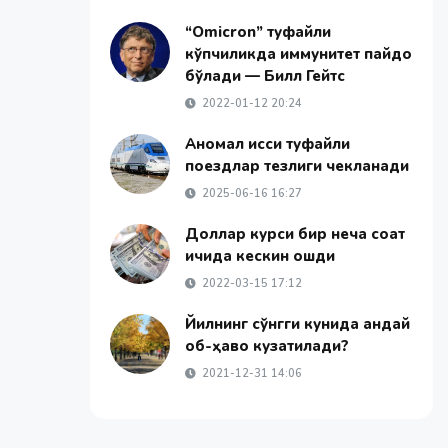
“Omicron” туфайли
кўпчиликда иммунитет пайдо
бўлади — Билл Гейтс
2022-01-12 20:24
Аномал иссиқ туфайли
поездлар тезлиги чекланади
2025-06-16 16:27
Доллар курси бир неча соат
ичида кескин ошди
2022-03-15 17:12
Йилнинг сўнгги кунида қандай
об-ҳаво кузатилади?
2021-12-31 14:06