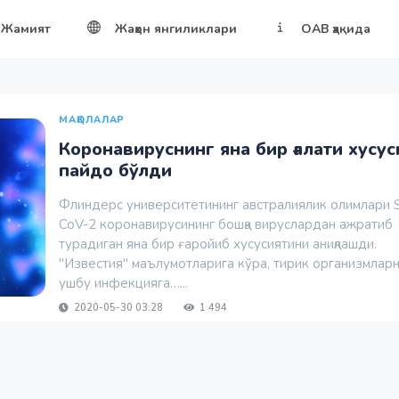
Жамият
Жаҳон янгиликлари
ОАВ ҳақида
МАҚОЛАЛАР
Коронавируснинг яна бир ғалати хусус
пайдо бўлди
Флиндерс университетининг австралиялик олимлари 
CoV-2 коронавирусининг бошқа вируслардан ажратиб
турадиган яна бир ғаройиб хусусиятини аниқлашди.
"Известия" маълумотларига кўра, тирик организмлар
ушбу инфекцияга…...
2020-05-30 03:28
1 494