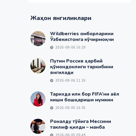
Жаҳон янгиликлари
Wildberries омборларини
Ўзбекистонга кўчирмоқчи
2026-08-06 16:29
Путин Россия ҳарбий
қўмондонлиги таркибини
янгилади
2026-08-06 11:26
Тарихда илк бор FIFA’ни аёл
киши бошқариши мумкин
2026-08-05 16:35
Роналду тўйига Мессини
таклиф қилди – манба
2026-08-05 09:49