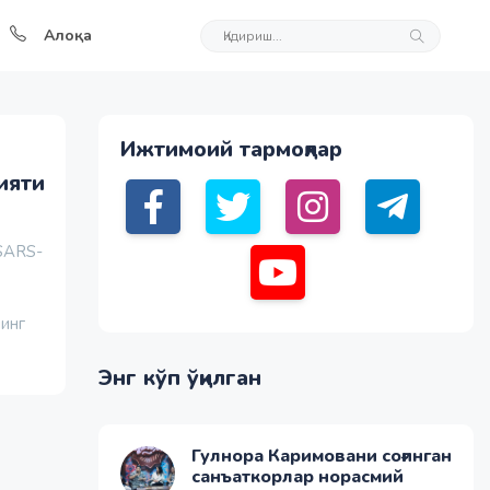
Алоқа
Ижтимоий тармоқлар
ияти
SARS-
нинг
Энг кўп ўқилган
Гулнора Каримовани соғинган
санъаткорлар норасмий