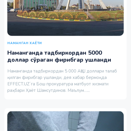
НАМАНГАН ХАЁТИ
Наманганда тадбиркордан 5000
доллар сўраган фирибгар ушланди
Наманганда тадбиркордан 5 000 АҚШ доллари талаб
қилган фирибгар ушланди, дея хабар бермоқда
EFFECT.UZʼга Бош прокуратура матбуот хизмати
раҳбари Ҳаёт Шамсутдинов. Маълум…...