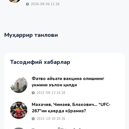
2026-08-06 11:26
Муҳаррир танлови
Тасодифий хабарлар
Фатво ҳайъати вакцина олишнинг
ҳукмини эълон қилди
2021-08-12 16:28
Махачев, Чимаев, Блахович... “UFC-
267”ни қаерда кўрамиз?
2021-10-30 20:36