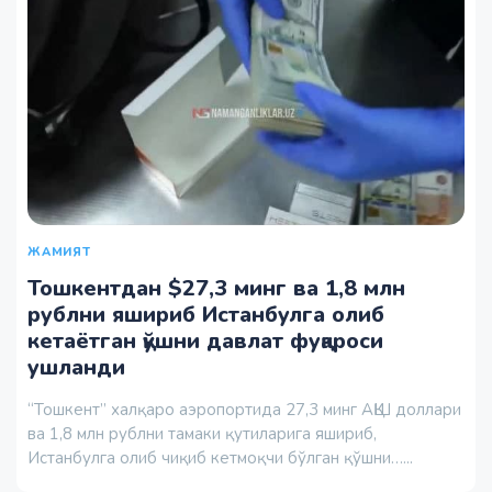
ЖАМИЯТ
Тошкентдан $27,3 минг ва 1,8 млн
рублни яшириб Истанбулга олиб
кетаётган қўшни давлат фуқароси
ушланди
“Тошкент” халқаро аэропортида 27,3 минг АҚШ доллари
ва 1,8 млн рублни тамаки қутиларига яшириб,
Истанбулга олиб чиқиб кетмоқчи бўлган қўшни…...