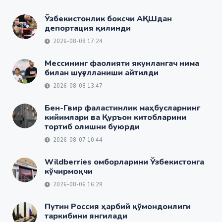
Ўзбекистонлик боксчи АҚШдан
депортация қилинди
2026-08-08 17:24
Мессининг фаолияти якунлангач нима
билан шуғулланиши айтилди
2026-08-08 13:47
Бен-Гвир фаластинлик маҳбусларнинг
кийимлари ва Қуръон китобларини
тортиб олишни буюрди
2026-08-07 10:44
Wildberries омборларини Ўзбекистонга
кўчирмоқчи
2026-08-06 16:29
Путин Россия ҳарбий қўмондонлиги
таркибини янгилади