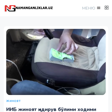
МEНЮ
ЖИНОЯТ
ИИБ жиноят қидирув бўлими ходими