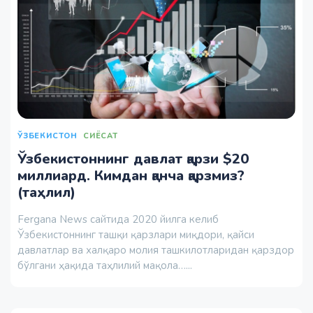
ЎЗБЕКИСТОН
СИЁСАТ
Ўзбекистоннинг давлат қарзи $20
миллиард. Кимдан қанча қарзмиз?
(таҳлил)
Fergana News сайтида 2020 йилга келиб
Ўзбекистоннинг ташқи қарзлари миқдори, қайси
давлатлар ва халқаро молия ташкилотларидан қарздор
бўлгани ҳақида таҳлилий мақола…...