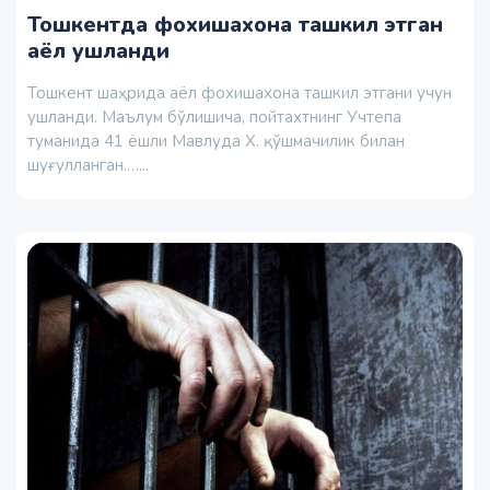
Тошкентда фохишахона ташкил этган
аёл ушланди
Тошкент шаҳрида аёл фохишахона ташкил этгани учун
ушланди. Маълум бўлишича, пойтахтнинг Учтепа
туманида 41 ёшли Мавлуда Х. қўшмачилик билан
шуғулланган.…...