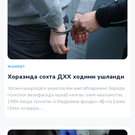
ЖАМИЯТ
Хоразмда сохта ДХХ ходими ушланди
Урганч шаҳридаги умумтаълим мактабларининг бирида
психолог вазифасида ишлаб келган, олий маълумотли,
1984 йилда туғилган А.Мадримов фуқаро «Қ.О.»га ўзини
гўёки ҳозирда…...