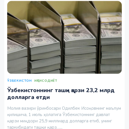
ЎЗБЕКИСТОН
ИҚТИСОДИЁТ
Ўзбекистоннинг ташқи қарзи 23,2 млрд
долларга етди
Молия вазири ўринбосари Одилбек Исоқовнинг маълум
қилишича, 1 июль ҳолатига Ўзбекистоннинг давлат
қарзи миқдори 25,9 миллиард долларга етиб, унинг
таркибидаги ташқи қарз…...