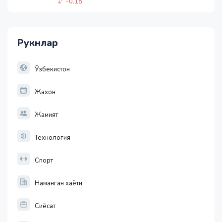
1 USD
11915.64
28.92
Рукнлар
1 EUR
13749.46
32.19
Ўзбекистон
Жахон
Жамият
Технология
Спорт
Наманган хаёти
Сиёсат