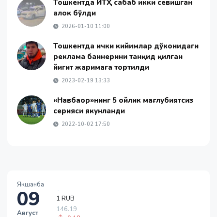
Тошкентда ЙТҲ сабаб икки севишган
ҳалок бўлди
2026-01-10 11:00
Тошкентда ички кийимлар дўконидаги
реклама баннерини танқид қилган
йигит жаримага тортилди
2023-02-19 13:33
«Навбаҳор»нинг 5 ойлик мағлубиятсиз
серияси якунланди
2022-10-02 17:50
Якшанба
09
1 RUB
146.19
Август
-0.18