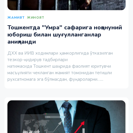
ЖАМИЯТ
ЖИНОЯТ
Тошкентда "Умра" сафарига ноқонуний
юбориш билан шуғулланганлар
аниқланди
ДХХ ва ИИВ ходимлари ҳамкорлигида ўтказилган
тезкор-қидирув тадбирлари
натижасида Тошкент шаҳрида фаолият юритувчи
масъулияти чекланган жамият томонидан тегишли
рухсатномага эга бўлмасдан, фуқароларни…...