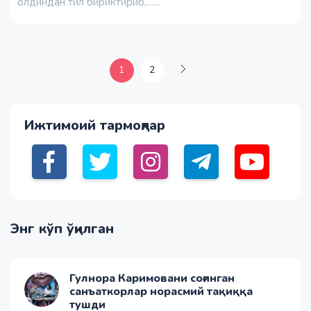
олдиндан тил бириктириб,…...
1
2
Ижтимоий тармоқлар
Энг кўп ўқилган
Гулнора Каримовани соғинган
санъаткорлар норасмий тақиққа
тушди