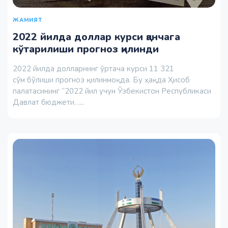
ЖАМИЯТ
2022 йилда доллар курси қанчага
кўтарилиши прогноз қилинди
2022 йилда долларнинг ўртача курси 11 321
сўм бўлиши прогноз қилинмоқда. Бу ҳақда Ҳисоб
палатасининг “2022 йил учун Ўзбекистон Республикаси
Давлат бюджети…...