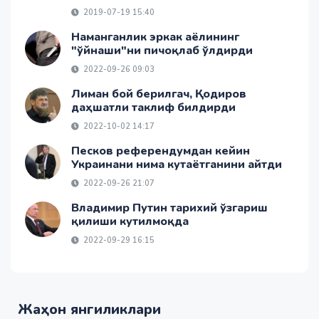
2019-07-19 15:40
Наманганлик эркак аёлининг
"ўйнаши"ни пичоқлаб ўлдирди
2022-09-26 09:03
Лиман бой берилгач, Қодиров
даҳшатли таклиф билдирди
2022-10-02 14:17
Песков референдумдан кейин
Украинани нима кутаётганини айтди
2022-09-26 21:07
Владимир Путин тарихий ўзгариш
қилиши кутилмоқда
2022-09-29 16:15
Жаҳон янгиликлари