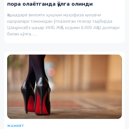
пора олаётганда қўлга олинди
Қашқадарё вилояти ҳуқуқни муҳофаза қилувчи
идоралари томонидан ўтказилган тезкор тадбирда
Шаҳрисабз шаҳар ИИБ ЖҚБ ходими 6.000 АҚШ доллари
билан қўлга…...
ЖАМИЯТ