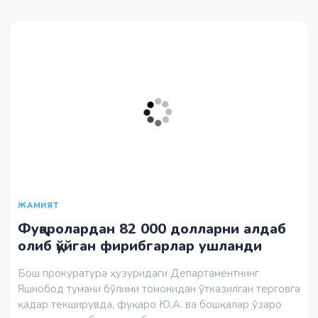
ЖАМИЯТ
Фуқаролардан 82 000 долларни алдаб
олиб қўйган фирибгарлар ушланди
Бош прокуратура ҳузуридаги Департаментнинг
Яшнобод тумани бўлими томонидан ўтказилган терговга
қадар текширувда, фуқаро Ю.А. ва бошқалар ўзаро