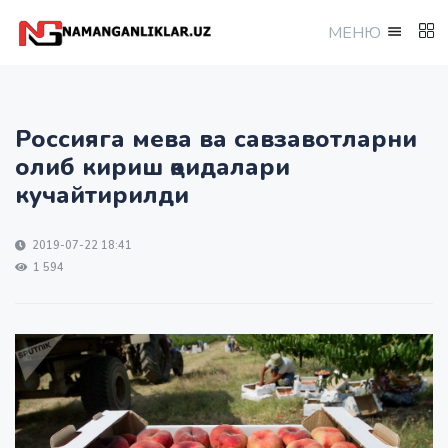
МEНЮ
Россияга мева ва савзавотларни
олиб кириш қоидалари
кучайтирилди
2019-07-22 18:41
1 594