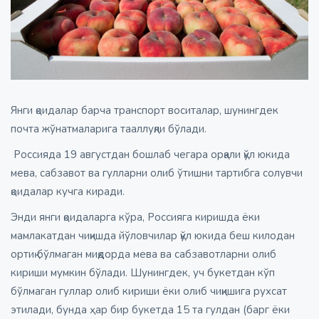
Янги қоидалар барча транспорт воситалар, шунингдек
почта жўнатмаларига тааллуқли бўлади.
Россияда 19 августдан бошлаб чегара орқали қўл юкида
мева, сабзавот ва гулларни олиб ўтишни тартибга солувчи
қоидалар кучга киради.
Энди янги қоидаларга кўра, Россияга киришда ёки
мамлакатдан чиқишда йўловчилар қўл юкида беш килодан
ортиқ бўлмаган миқдорда мева ва сабзавотларни олиб
кириши мумкин бўлади. Шунингдек, уч букетдан кўп
бўлмаган гуллар олиб кириши ёки олиб чиқишига рухсат
этилади, бунда ҳар бир букетда 15 та гулдан (барг ёки