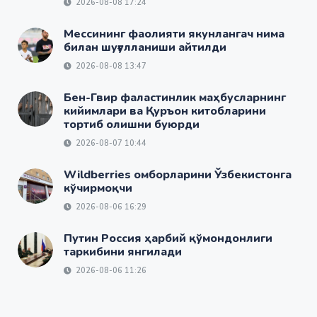
2026-08-08 17:24
Мессининг фаолияти якунлангач нима
билан шуғулланиши айтилди
2026-08-08 13:47
Бен-Гвир фаластинлик маҳбусларнинг
кийимлари ва Қуръон китобларини
тортиб олишни буюрди
2026-08-07 10:44
Wildberries омборларини Ўзбекистонга
кўчирмоқчи
2026-08-06 16:29
Путин Россия ҳарбий қўмондонлиги
таркибини янгилади
2026-08-06 11:26