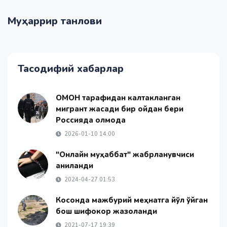
Муҳаррир танлови
Тасодифий хабарлар
ОМОН тарафидан калтакланган
мигрант жасади бир ойдан бери
Россияда қолмоқда
2026-01-10 14:00
"Онлайн муҳаббат" жабрланувчиси
аниқланди
2024-04-27 01:53
Косонда мажбурий меҳнатга йўл қўйган
бош шифокор жазоланди
2021-07-17 19:39