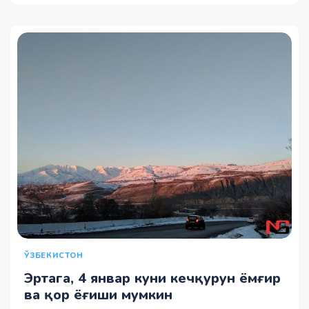
ЎЗБЕКИСТОН
Эртага, 4 январ куни кечқурун ёмғир
ва қор ёғиши мумкин