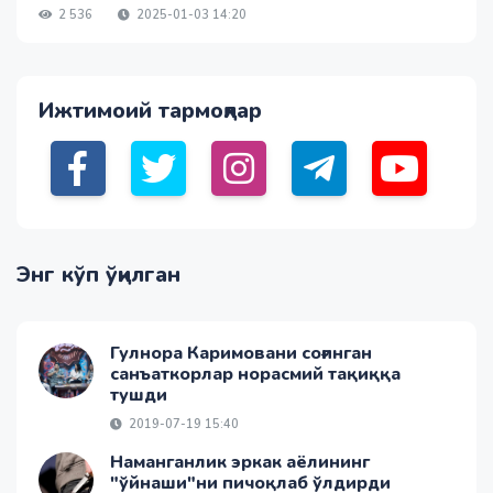
2 536
2025-01-03 14:20
Ижтимоий тармоқлар
Энг кўп ўқилган
Гулнора Каримовани соғинган
санъаткорлар норасмий тақиққа
тушди
2019-07-19 15:40
Наманганлик эркак аёлининг
"ўйнаши"ни пичоқлаб ўлдирди