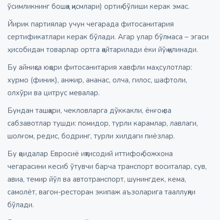
ўсимликнинг бошқа қисмлари) ортиқ бўлиши керак эмас.
Йирик партиялар учун чегарада фитосанитария
сертификатлари керак бўлади. Агар улар бўлмаса – эгаси
ҳисобидан товарлар ортга қайтарилади ёки йўқ қилинади.
Бу айниқса юқори фитосанитария хавфли маҳсулотлар:
хурмо (финик), анжир, ананас, олча, гилос, шафтоли,
олхўри ва цитрус мевалар.
Бундан ташқари, чекловларга дўккакли, ёнғоқ ва
сабзавотлар тушди: помидор, турли карамлар, лавлаги,
шолғом, редис, бодринг, турли хилдаги пиёзлар.
Бу қоидалар Евросиё иқтисодий иттифоқ божхона
чегарасини кесиб ўтувчи барча транспорт воситалар, сув,
авиа, темир йўл ва автотранспорт, шунингдек, кема,
самолёт, вагон-ресторан экипаж аъзоларига тааллуқли
бўлади.