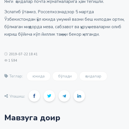
Янги қоидалар почта жўнатмаларига ҳам тегишли.
Эслатиб ўтамиз, Росселхознадзор 5 мартда
Ўзбекистондан қўл юкида умумий вазни беш килодан ортиқ
бўлмаган миқдорда мева, сабзавот ва қуруқ меваларни олиб
кириш бўйича кўп йиллик тақиқни бекор қилганди.
2019-07-22 18:41
1 594
юкида
бўлади
қоидалар
Теглар:
Улашиш:
Мавзуга доир