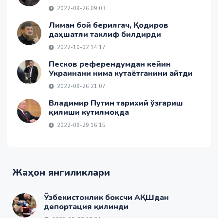
2022-09-26 09:03
Лиман бой берилгач, Қодиров
даҳшатли таклиф билдирди
2022-10-02 14:17
Песков референдумдан кейин
Украинани нима кутаётганини айтди
2022-09-26 21:07
Владимир Путин тарихий ўзгариш
қилиши кутилмоқда
2022-09-29 16:15
Жаҳон янгиликлари
Ўзбекистонлик боксчи АҚШдан
депортация қилинди