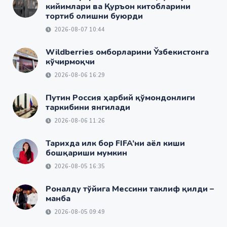
кийимлари ва Қуръон китобларини
тортиб олишни буюрди
2026-08-07 10:44
Wildberries омборларини Ўзбекистонга
кўчирмоқчи
2026-08-06 16:29
Путин Россия ҳарбий қўмондонлиги
таркибини янгилади
2026-08-06 11:26
Тарихда илк бор FIFA’ни аёл киши
бошқариши мумкин
2026-08-05 16:35
Роналду тўйига Мессини таклиф қилди –
манба
2026-08-05 09:49