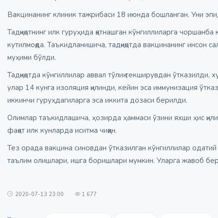
Вакцинанинг клиник тажрибаси 18 июнда бошланган. Уни эпид
Тадқиқотнинг илк гуруҳида қатнашган кўнгиллиларга чоршанба
кутилмоқда. Таъкидланишича, тадқиқотда вакцинанинг инсон с
муҳими бўлди.
Тадқиқотда кўнгиллилар аввал тўлиқ текширувдан ўтказилди, х
улар 14 кунга изоляция қилинди, кейин эса иммунизация ўтка
иккинчи гуруҳдагиларга эса иккита дозаси берилди.
Олимлар таъкидлашича, ҳозирда ҳаммаси ўзини яхши ҳис қили
фақат илк кунларда иситма чиққан.
Тез орада вакцина синовдан ўтказилган кўнгиллилар одатий 
таълим олишлари, ишга боришлари мумкин. Уларга жавоб б
2020-07-13 23:00
1 677