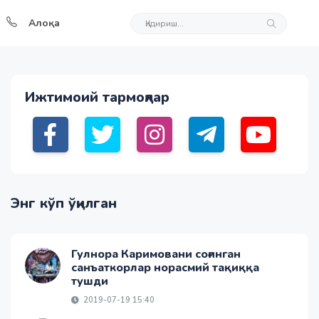
Алоқа
Ижтимоий тармоқлар
Энг кўп ўқилган
Гулнора Каримовани соғинган
санъаткорлар норасмий тақиққа
тушди
2019-07-19 15:40