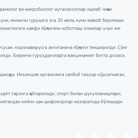
емилог ва микробиолог мутахассислар ишлаб чиққан.
 куни, иккинчи гуруҳига эса 20 июль куни жавоб берилиши
аломатлигига хавфи йўқлигини исботлаш олимлар учун энг
усусан, коронавирусга антитанача йўқлиги текширилди. Сўнг
зилди. Биринчи гуруҳдагиларга вакцинанинг битта дозаси,
шмоқда. Инъекция организмга салбий таъсир кўрсатмаган,
ҳаёт тарзига қайтарилади, спорт билан шуғулланишлари,
ерилгандан кейин ҳам шифокорлар назоратида бўлишади.