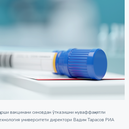
қарши вакцинани синовдан ўтказишни муваффақиятли
отехнология университети директори Вадим Тарасов РИА