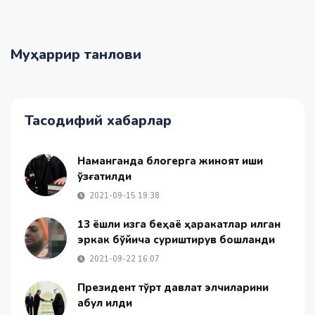
Муҳаррир танлови
Тасодифий хабарлар
Наманганда блогерга жиноят иши
қўзғатилди
2021-09-15 19:38
13 ёшли қизга беҳаё ҳаракатлар қилган
эркак бўйича суриштирув бошланди
2021-09-22 16:07
Президент тўрт давлат элчиларини
қабул қилди