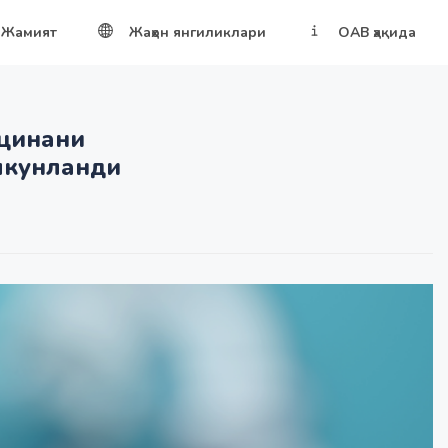
Жамият
Жаҳон янгиликлари
ОАВ ҳақида
кцинани
якунланди