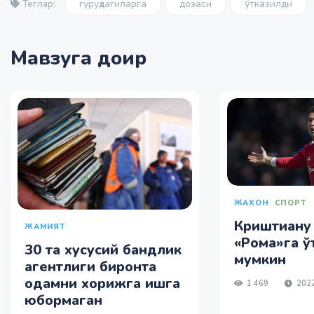
гуруҳдагиларга
дозаси
ўтказилди
Теглар:
Мавзуга доир
ЖАХОН
СПОРТ
Криштиану
ЖАМИЯТ
«Рома»га ў
30 та хусусий бандлик
мумкин
агентлиги биронта
одамни хорижга ишга
1 469
2022
юбормаган