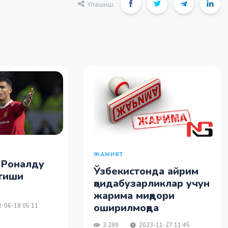
Улашиш:
ЖАМИЯТ
 Роналду
Ўзбекистонда айрим
тиши
қоидабузарликлар учун
жарима миқдори
оширилмоқда
-06-18 05:11
3 299
2023-11-27 11:45