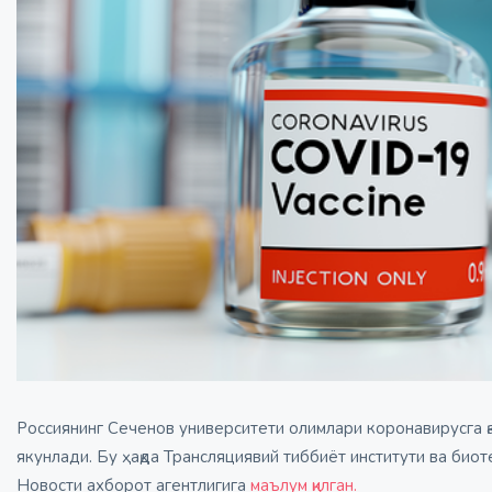
Россиянинг Сеченов университети олимлари коронавирусга 
якунлади. Бу ҳақда Трансляциявий тиббиёт институти ва би
Новости ахборот агентлигига
маълум қилган.