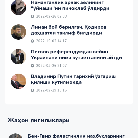
Наманганлик эркак аёлининг
"ўйнаши"ни пичоқлаб ўлдирди
2022-09-26 09:03
Лиман бой берилгач, Қодиров
даҳшатли таклиф билдирди
2022-10-02 14:17
Песков референдумдан кейин
Украинани нима кутаётганини айтди
2022-09-26 21:07
Владимир Путин тарихий ўзгариш
қилиши кутилмоқда
2022-09-29 16:15
Жаҳон янгиликлари
Бен-Гвир фаластинлик маҳбусларнинг