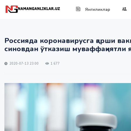
Янгиликлар
Россияда коронавирусга қарши ва
синовдан ўтказиш муваффақиятли 
2020-07-13 23:00
1 677