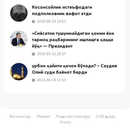
Косонсойлик истеъфодаги
подполковник вафот этди
2020-09-23 23:53
«Сиёсатни тушунмайдиган ҳоким ёки
тармоқ раҳбарининг ишлашга ҳаққи
йўқ» — Президент
2022-03-11 20:27
Қурбон ҳайити қачон бўлади? – Саудия
Олий суди баёнот берди
2023-06-19 11:53
Янгиликлар
Жамият
Жаҳон янгиликлари
ОАВ ҳақида
Алоқа