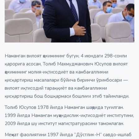
Наманган вилоят ҳокимининг бугун, 4 июндаги 298-сонли
қарорига асосан, Толиб Махмуджанович Юсупов вилоят
ҳокимининг молия-иқтисодиёт ва камбағалликни
қисқартириш масалалари бўйича биринчи ўринбосари —
вилоят иқтисодий тараққиёт ва камбағалликни
қисқартириш бош бошқармаси бошлиғи этиб тайинланди.
Толиб Юсупов 1978 йилда Наманган шаҳрида туғилган.
1999 йилда Наманган муҳандислик-иқтисодиёт институтини,
2009 йилда шу институт магистратурасини тамомлаган.
Меҳнат фаолиятини 1997 йилда “Дўстлик-Н” савдо-ишлаб