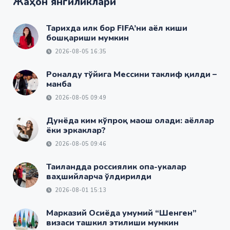
Жаҳон янгиликлари
Тарихда илк бор FIFA’ни аёл киши
бошқариши мумкин
2026-08-05 16:35
Роналду тўйига Мессини таклиф қилди –
манба
2026-08-05 09:49
Дунёда ким кўпроқ маош олади: аёллар
ёки эркаклар?
2026-08-05 09:46
Таиландда россиялик опа-укалар
ваҳшийларча ўлдирилди
2026-08-01 15:13
Марказий Осиёда умумий “Шенген”
визаси ташкил этилиши мумкин