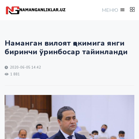
МEНЮ
Наманган вилоят ҳокимига янги
биринчи ўринбосар тайинланди
2020-06-05 14:42
1 881