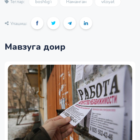
boshlig‘i
Наманган
viloyat
Теглар:
Улашиш:
Мавзуга доир