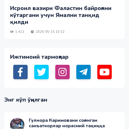
Исроил вазири Фаластин байроғини
кўтаргани учун Ямални танқид
қилди
1 412
2026-05-15 10:32
Ижтимоий тармоқлар
Энг кўп ўқилган
Гулнора Каримовани соғинган
санъаткорлар норасмий тақиққа