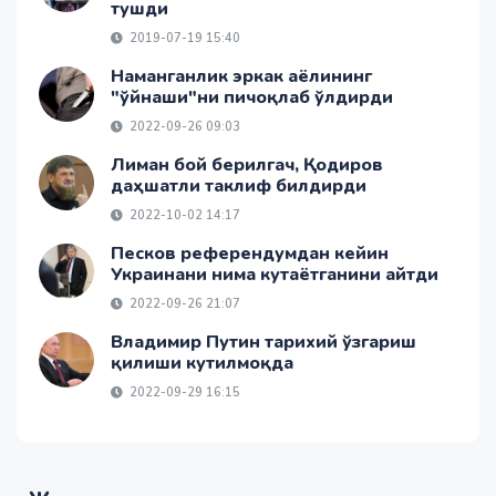
тушди
2019-07-19 15:40
Наманганлик эркак аёлининг
"ўйнаши"ни пичоқлаб ўлдирди
2022-09-26 09:03
Лиман бой берилгач, Қодиров
даҳшатли таклиф билдирди
2022-10-02 14:17
Песков референдумдан кейин
Украинани нима кутаётганини айтди
2022-09-26 21:07
Владимир Путин тарихий ўзгариш
қилиши кутилмоқда
2022-09-29 16:15