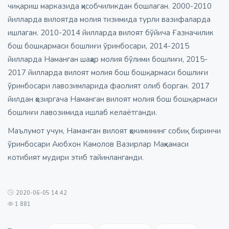
чиқариш марказида ҳисобчиликдан бошлаган. 2000-2010
йилларда вилоятда молия тизимида турли вазифаларда
ишлаган. 2010-2014 йилларда вилоят бўйича Ғазначилик
бош бошқармаси бошлиғи ўринбосари, 2014-2015
йилларда Наманган шаҳар молия бўлими бошлиғи, 2015-
2017 йилларда вилоят молия бош бошқармаси бошлиғи
ўринбосари лавозимларида фаолият олиб борган. 2017
йилдан ҳозиргача Наманган вилоят молия бош бошқармаси
бошлиғи лавозимида ишлаб келаётганди.
Маълумот учун, Наманган вилоят ҳокимининг собиқ биринчи
ўринбосари Аюбхон Камолов Вазирлар Маҳкамаси
котибият мудири этиб тайинланганди.
2020-06-05 14:42
1 881