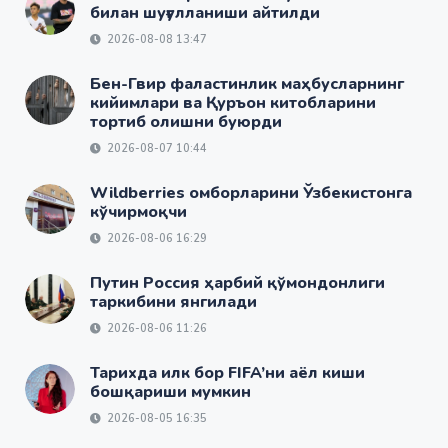
билан шуғулланиши айтилди
2026-08-08 13:47
Бен-Гвир фаластинлик маҳбусларнинг
кийимлари ва Қуръон китобларини
тортиб олишни буюрди
2026-08-07 10:44
Wildberries омборларини Ўзбекистонга
кўчирмоқчи
2026-08-06 16:29
Путин Россия ҳарбий қўмондонлиги
таркибини янгилади
2026-08-06 11:26
Тарихда илк бор FIFA’ни аёл киши
бошқариши мумкин
2026-08-05 16:35