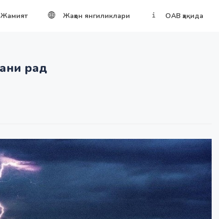
Жамият
Жаҳон янгиликлари
ОАВ ҳақида
гани рад