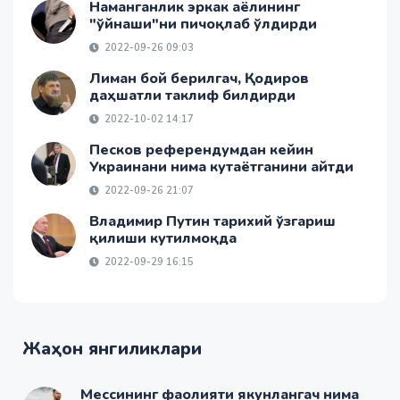
Наманганлик эркак аёлининг
"ўйнаши"ни пичоқлаб ўлдирди
2022-09-26 09:03
Лиман бой берилгач, Қодиров
даҳшатли таклиф билдирди
2022-10-02 14:17
Песков референдумдан кейин
Украинани нима кутаётганини айтди
2022-09-26 21:07
Владимир Путин тарихий ўзгариш
қилиши кутилмоқда
2022-09-29 16:15
Жаҳон янгиликлари
Мессининг фаолияти якунлангач нима