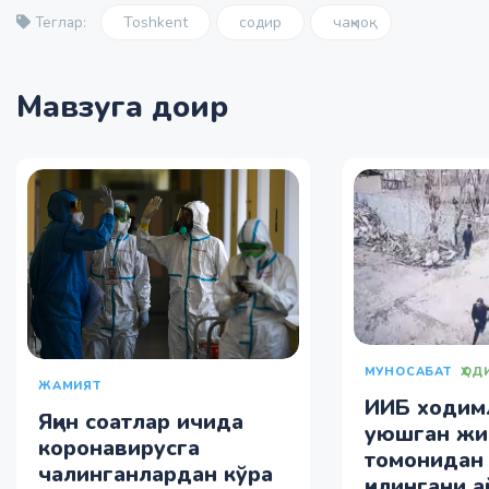
Toshkent
содир
чақмоқ
Теглар:
Мавзуга доир
МУНОСАБАТ
ҲОД
ЖАМИЯТ
ИИБ ходим
Яқин соатлар ичида
уюшган жи
коронавирусга
томонидан
чалинганлардан кўра
қилингани 