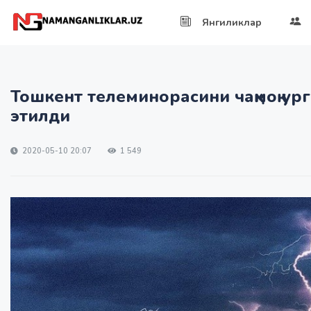
Янгиликлар
Тошкент телеминорасини чақмоқ ур
этилди
2020-05-10 20:07
1 549