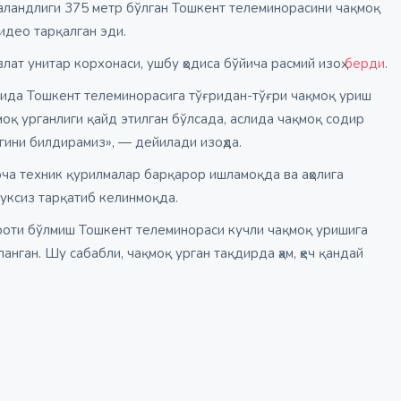
аландлиги 375 метр бўлган Тошкент телеминорасини чақмоқ
идео тарқалган эди.
ат унитар корхонаси, ушбу ҳодиса бўйича расмий изоҳ
берди
.
қтида Тошкент телеминорасига тўғридан-тўғри чақмоқ уриш
моқ урганлиги қайд этилган бўлсада, аслида чақмоқ содир
ини билдирамиз», — дейилади изоҳда.
ча техник қурилмалар барқарор ишламоқда ва аҳолига
уксиз тарқатиб келинмоқда.
ооти бўлмиш Тошкент телеминораси кучли чақмоқ уришига
анган. Шу сабабли, чақмоқ урган тақдирда ҳам, ҳеч қандай