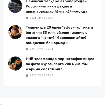
Наманган халқаро аэропортидан
Россиянинг икки шаҳрига
авиапарвозлар йўлга қўйилмоқда
2021-09-04 16:35
Тошкентда 20 ёшли "афсунгар" қизга
йигитини 33 млн. сўмлик тақинчоқ
эвазига "иситиб" беришини айтиб
ваъдасини бажармади
2019-12-15 22:24
ИИВ телефонида порнографик видео
ва фото кўрганларга 200 минг сўм
жарима соляптими?
2020-02-26 17:30