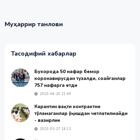
Муҳаррир танлови
Тасодифий хабарлар
Бухорода 50 нафар бемор
коронавирусдан тузалди, соғайганлар
757 нафарга етди
2020-04-26 21:49
Карантин вақти контрактни
тўламаганлар ўқишдан четлатилмайди
- вазирлик
2020-03-27 18:13