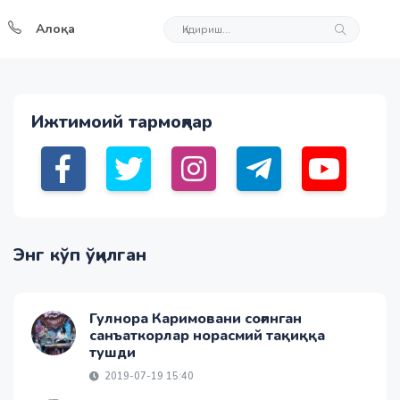
Алоқа
Ижтимоий тармоқлар
Энг кўп ўқилган
Гулнора Каримовани соғинган
санъаткорлар норасмий тақиққа
тушди
2019-07-19 15:40