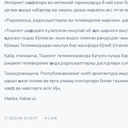
Интернет саҳифалари ва ижтимоий тармоқларда 8 май куни б
ургани ҳақида хабарлар ва чақмоқ уриши жараёни акс этган в
«Радиоалоқа, радиоэшиттириш ва телевидение маркази» давл
«Тошкент шаҳридаги кузатилган ноқулай об-ҳаво шароити ва
ҳодисаси содир бўлмаган, яъни видео олинган ракурсдан чақ
бўлиши Телеминорадан маълум бир масофада бўлиб ўтганлиг
Қайд этилишича, Тошкент телеминорасида бугунги кунда бар
рақамли телевидение ҳамда радиоэшиттириш дастурлари узл
Таъкидланишича, Республикамизнинг ноёб архитектура инш
қарши ҳимоя тизими ва ерга уланиш контурлари билан таъминл
хавф ва хавотирга асос йўқ.
Manba: Xabar.uz
2020-05-10 20:07
1 549