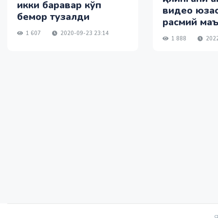
икки баравар кўп
видео юза
бемор тузалди
расмий ма
1 607
2020-09-23 23:14
1 888
2022