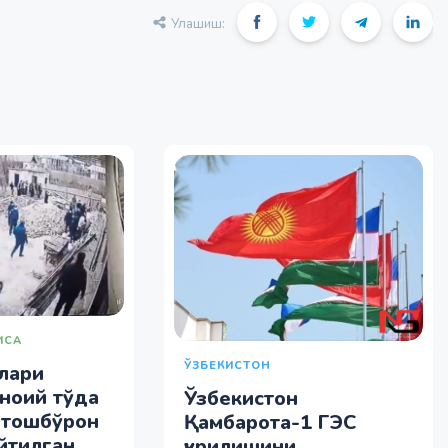
Улашиш:
ИСА
ЎЗБЕКИСТОН
лари
ноий тўда
Ўзбекистон
 тошбўрон
Қамбарота-1 ГЭС
айтилган
қурилишини