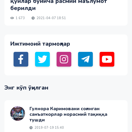
қўйлар бўйича расмий маълумот
берилди
1 673
2021-04-07 18:51
Ижтимоий тармоқлар
Энг кўп ўқилган
Гулнора Каримовани соғинган
санъаткорлар норасмий тақиққа
тушди
2019-07-19 15:40