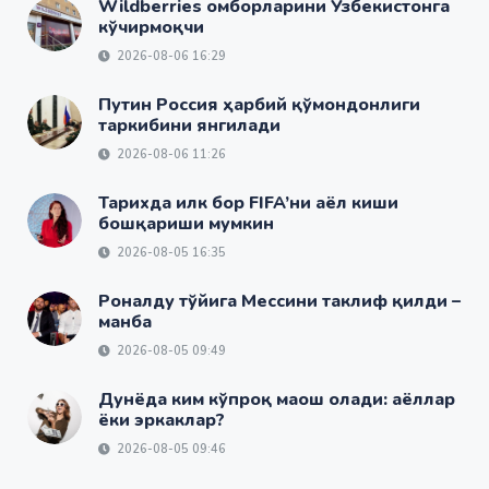
Wildberries омборларини Ўзбекистонга
кўчирмоқчи
2026-08-06 16:29
Путин Россия ҳарбий қўмондонлиги
таркибини янгилади
2026-08-06 11:26
Тарихда илк бор FIFA’ни аёл киши
бошқариши мумкин
2026-08-05 16:35
Роналду тўйига Мессини таклиф қилди –
манба
2026-08-05 09:49
Дунёда ким кўпроқ маош олади: аёллар
ёки эркаклар?
2026-08-05 09:46