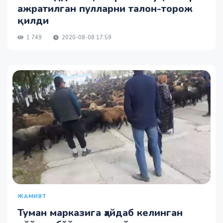
ажратилган пулларни талон-торож
қилди
1 749
2020-08-08 17:59
ЖАМИЯТ
Туман марказига ҳайдаб келинган