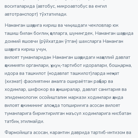
воситаларида (автобус, микроавтобус ва енгил
автотранспорт) тўхтатилади.
Наманган шаҳрига кириш ва чиқишдаги чекловлар юк
ташиш билан боғлиқ ҳолларга, шунингдек, Наманган шаҳрида
доимий яшовчи (рўйхатдан ўтган) шахсларга Наманган
шаҳрига кириш учун,
вилоят туманларидан Наманган шаҳридаги маҳаллий давлат
ҳокимияти органлари, ҳуқуқ-тартибот идоралари, бошқарма,
идора ва ташкилот (нодавлат ташкилот)ларда меҳнат
(хизмат) фаолиятини амалга ошираётган раҳбар ва
ходимлар, шифокор ва ҳамширалар, давлат санитария ва
эпидемиологик осойишталик маркази ходимлари ҳамда
вилоят ҳокимининг алоҳида топшириғига асосан вилоят
туманларига бириктирилган маъсул ходимларига нисбатан
татбиқ этилмайди.
Фармойишга асосан, карантин даврида тартиб-интизом ва