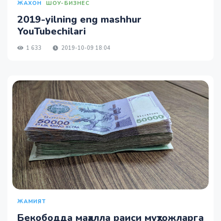
ЖАХОН
ШОУ-БИЗНЕС
2019-yilning eng mashhur
YouTubechilari
1 633
2019-10-09 18:04
ЖАМИЯТ
Бекободда маҳалла раиси муҳтожларга