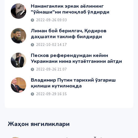
Наманганлик эркак аёлининг
"ўйнаши"ни пичоқлаб ўлдирди
2022-09-26 09:03
Лиман бой берилгач, Қодиров
даҳшатли таклиф билдирди
2022-10-02 14:17
Песков референдумдан кейин
Украинани нима кутаётганини айтди
2022-09-26 21:07
Владимир Путин тарихий ўзгариш
қилиши кутилмоқда
2022-09-29 16:15
Жаҳон янгиликлари