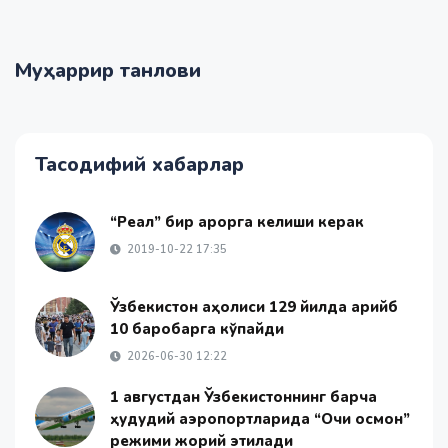
Муҳаррир танлови
Тасодифий хабарлар
“Реал” бир қарорга келиши керак
2019-10-22 17:35
Ўзбекистон аҳолиси 129 йилда қарийб
10 баробарга кўпайди
2026-06-30 12:22
1 августдан Ўзбекистоннинг барча
ҳудудий аэропортларида “Очиқ осмон”
режими жорий этилади