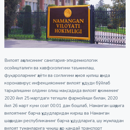
Вилоят аҳолисининг санитария-эпидемиологик
осойишталиги ва хавфсизлигини таъминлаш,
фуқароларнинг ҳаёти ва соғлиғини ҳимоя қилиш ҳамда
коронавирус инфекциясининг вилоят ҳудуди бўйлаб
тарқалишини олдини олиш мақсадида вилоят ҳокимининг
2020 йил 25 мартдаги тегишли фармойиши билан, 2020
йил 26 март куни соат 00:01 дан бошлаб, Наманган шаҳрига
вилоятнинг барча ҳудудларидан кириш ва Наманган
шаҳридан республиканинг барча ҳудудларига, шу жумладан
вилоят туманларига чиқиш ҳар қандай транспорт