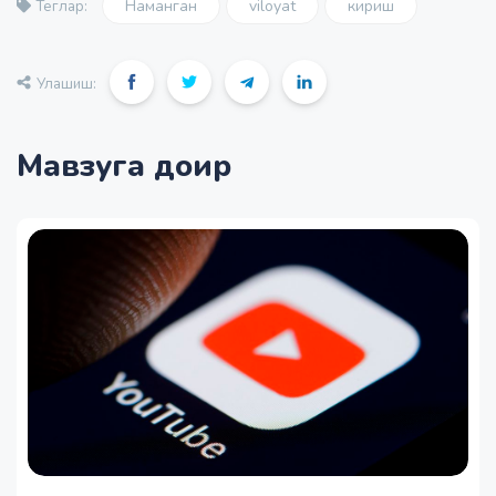
Наманган
viloyat
кириш
Теглар:
Улашиш:
Мавзуга доир