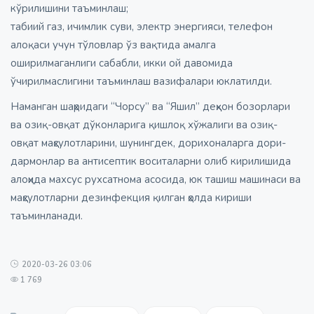
кўрилишини таъминлаш;
табиий газ, ичимлик суви, электр энергияси, телефон
алоқаси учун тўловлар ўз вақтида амалга
оширилмаганлиги сабабли, икки ой давомида
ўчирилмаслигини таъминлаш вазифалари юклатилди.
Наманган шаҳридаги “Чорсу” ва “Яшил” деҳқон бозорлари
ва озиқ-овқат дўконларига қишлоқ хўжалиги ва озиқ-
овқат маҳсулотларини, шунингдек, дорихоналарга дори-
дармонлар ва антисептик воситаларни олиб кирилишида
алоҳида махсус рухсатнома асосида, юк ташиш машинаси ва
маҳсулотларни дезинфекция қилган ҳолда кириши
таъминланади.
2020-03-26 03:06
1 769