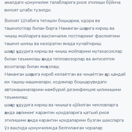
амалдаги қонунчилик талабларига риоя этилиши бўйича
вилоят штаби тузилди.
Вилоят Штабига тегишли бошқарма, идора ва
ташкилотлар билан бирга Наманган шаҳрига кириш ва
чиқиш жойларига вақтинчалик постларнинг фаолиятини
ташкил қилиш ва назоратни янада кучайтириш;
шаҳар ҳудудига кириш ва чиқиш жойларини мутахассислар
билан таъминлаш ҳамда тепловизорлар ва антисептик
воситалар билан жиҳозлаш;
Наманган шаҳрига кириб келаётган ва чиқаётган ҳар қандай
юк ташиш машиналари, ходимлар бошқарувидаги
автомашиналарини мажбурий дезинфекция қилинишини
таъминлаш;
шаҳар ҳудудига кириш ва чиқишга қўйилган чекловларга
ҳамда аҳолининг карантин қоидаларига қатъий риоя
этилишини ҳамда карантин қоидаларини бузган шахсларга
ўз вақтида қонунчиликда белгиланган чоралар