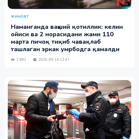
ЖИНОЯТ
Наманганда ваҳший қотиллик: келин
ойиси ва 2 норасидани жами 110
марта пичоқ тиқиб чавақлаб
ташлаган эркак умрбодга қамалди
7 892
2025-04-14 13:47