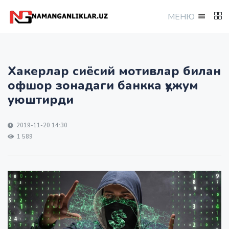
МEНЮ
Хакерлар сиёсий мотивлар билан
офшор зонадаги банкка ҳужум
уюштирди
2019-11-20 14:30
1 589