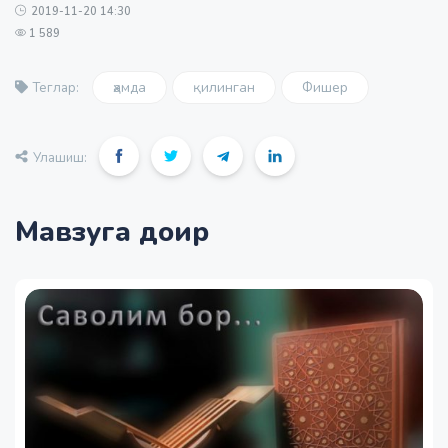
2019-11-20 14:30
1 589
ҳамда
қилинган
Фишер
Теглар:
Улашиш:
Мавзуга доир