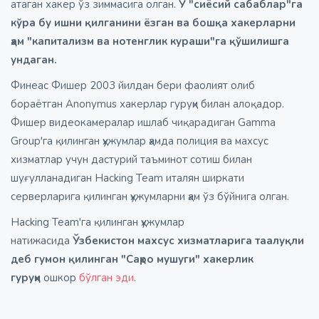
атаган хакер ўз зиммасига олган.
У "сиёсий сабаблар"га
кўра бу ишни қилганини ёзган ва бошқа хакерларни
ҳам "капитализм ва нотенглик кураши"га қўшилишга
ундаган.
Финеас Фишер 2003 йилдан бери фаолият олиб
бораётган Anonymus хакерлар гуруҳи билан алоқадор.
Фишер видеокамералар ишлаб чиқарадиган Gamma
Group'га қилинган ҳужумлар ҳамда полиция ва махсус
хизматлар учун дастурий таъминот сотиш билан
шуғулланадиган Hacking Team италян ширкати
серверларига қилинган ҳужумларни ҳам ўз бўйнига олган.
Hacking Team'га қилинган ҳужумлар
натижасида
Ўзбекистон махсус хизматларига таалуқли
деб гумон қилинган "Саҳро мушуги" хакерлик
гуруҳи
ошкор
бўлган эди
.