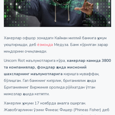
Хакерлар офшор зонадаги Кайман миллий банкига ҳужум
уюштиришди, деб
ёзмоқда
Медуза. Банк кўрилган зарар
миқдорини очиқламади.
Unicorn Riot маълумотларига кўра,
хакерлар камида 3800
та компаниялар, фондлар ҳамда жисмоний
шахсларнинг маълумотларига
киришга муваффақ
бўлишган. Гап банкнинг кипрлик, британиялик ҳамда
Британиянинг Виржиния оролида рўйхатдан ўтган
мижозлар ҳақида кетяпти.
Хакерлик ҳужуми 17 ноябрда амалга оширган.
Жавобгарликни ўзини Финеас Фишер (Phineas Fisher) деб