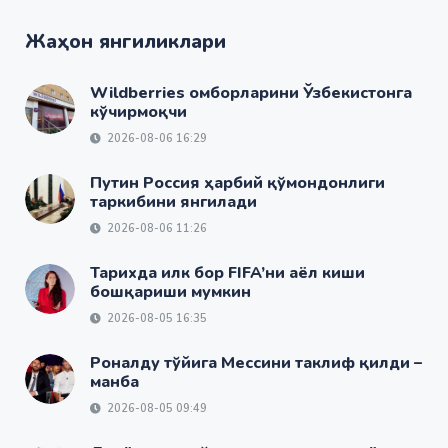
Жаҳон янгиликлари
Wildberries омборларини Ўзбекистонга
кўчирмоқчи
2026-08-06 16:29
Путин Россия ҳарбий қўмондонлиги
таркибини янгилади
2026-08-06 11:26
Тарихда илк бор FIFA’ни аёл киши
бошқариши мумкин
2026-08-05 16:35
Роналду тўйига Мессини таклиф қилди –
манба
2026-08-05 09:49