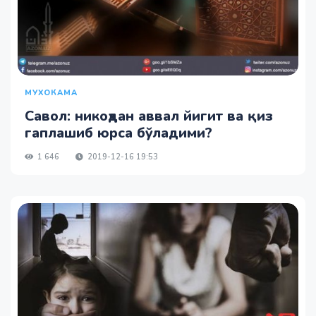
МУХОКАМА
Савол: никоҳдан аввал йигит ва қиз
гаплашиб юрса бўладими?
1 646
2019-12-16 19:53