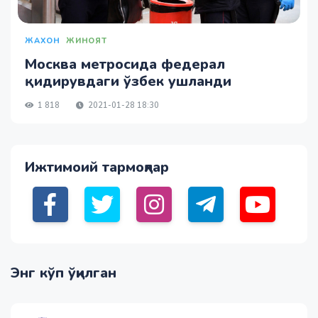
ЖАХОН
ЖИНОЯТ
Москва метросида федерал
қидирувдаги ўзбек ушланди
1 818
2021-01-28 18:30
Ижтимоий тармоқлар
Энг кўп ўқилган