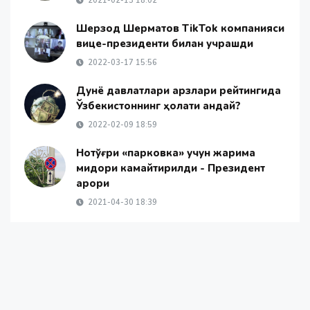
2021-02-13 18:02
Шерзод Шерматов TikTok компанияси
вице-президенти билан учрашди
2022-03-17 15:56
Дунё давлатлари қарзлари рейтингида
Ўзбекистоннинг ҳолати қандай?
2022-02-09 18:59
Нотўғри «парковка» учун жарима
миқдори камайтирилди - Президент
қарори
2021-04-30 18:39
Янгиликлар
Жамият
Жаҳон янгиликлари
ОАВ ҳақида
Алоқа