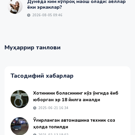
Дунёда ким кўпроқ маош олади: аёллар
ёки эркаклар?
2026-08-05 09:46
Муҳаррир танлови
Тасодифий хабарлар
Хотинини боласининг кўз ўнгида ёқиб
юборган эр 18 йилга қамалди
2025-06-21 16:34
Ўғирланган автомашина техник соз
ҳолда топилди