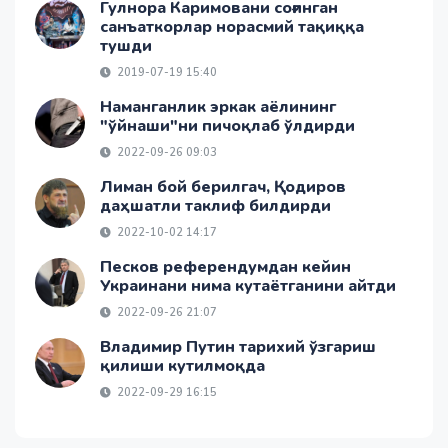
Гулнора Каримовани соғинган
санъаткорлар норасмий тақиққа
тушди
2019-07-19 15:40
Наманганлик эркак аёлининг
"ўйнаши"ни пичоқлаб ўлдирди
2022-09-26 09:03
Лиман бой берилгач, Қодиров
даҳшатли таклиф билдирди
2022-10-02 14:17
Песков референдумдан кейин
Украинани нима кутаётганини айтди
2022-09-26 21:07
Владимир Путин тарихий ўзгариш
қилиши кутилмоқда
2022-09-29 16:15