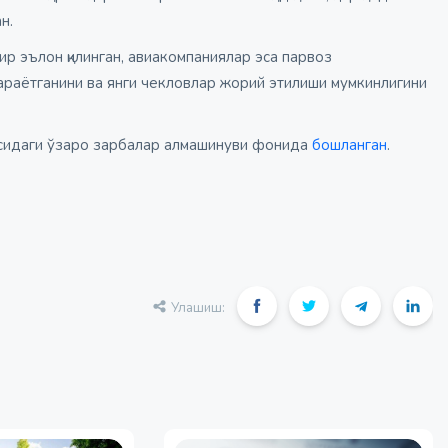
н.
р эълон қилинган, авиакомпаниялар эса парвоз
гараётганини ва янги чекловлар жорий этилиши мумкинлигини
тасидаги ўзаро зарбалар алмашинуви фонида
бошланган
.
Улашиш: