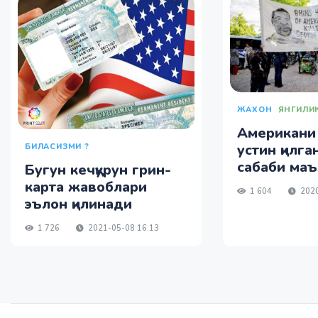
ЖАХОН
ЯНГИЛИ
Американи 
устин қилга
БИЛАСИЗМИ ?
сабаби маъ
Бугун кечқурун грин-
карта жавоблари
1 604
2020
эълон қилинади
1 726
2021-05-08 16:13