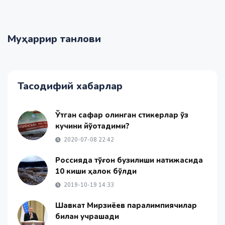
Муҳаррир танлови
Тасодифий хабарлар
Ўтган сафар олинган стикерлар ўз
кучини йўқотадими?
2020-07-08 22:42
Россияда тўғон бузилиши натижасида
10 киши ҳалок бўлди
2019-10-19 14:33
Шавкат Мирзиёев паралимпиячилар
билан учрашади