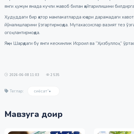
янги ҳужум янада кучли жавоб билан қайтарилишини билдирга
Ҳудуддаги бир қатор мамлакатларда юқори даражадаги хавоти
йўналишларини ўзгартирмоқда. Мутахассислар вазият тез ўз
огоҳлантирмоқда.
Яқин Шарқдаги бу янги кескинлик Исроил ва “Ҳизбуллоҳ” ўр
2026-06-08 11:03
2 535
сиёсат”•
Теглар:
Мавзуга доир