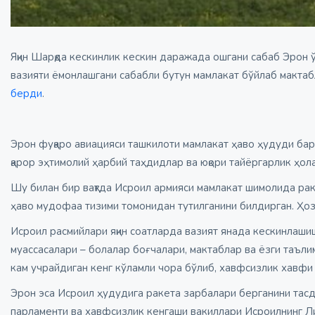
Яқин Шарқда кескинлик кескин даражада ошгани сабаб Эрон ў
вазияти ёмонлашгани сабабли бутун мамлакат бўйлаб мактабл
берди
.
Эрон фуқаро авиацияси ташкилоти мамлакат ҳаво ҳудуди барча
қарор эҳтимолий ҳарбий таҳдидлар ва юқори тайёргарлик ҳолат
Шу билан бир вақтда Исроил армияси мамлакат шимолида рак
ҳаво мудофаа тизими томонидан тутилганини билдирган. Ҳози
Исроил расмийлари яқин соатларда вазият янада кескинлашиш
муассасалари – болалар боғчалари, мактаблар ва ёзги таълим
кам учрайдиган кенг кўламли чора бўлиб, хавфсизлик хавфи 
Эрон эса Исроил ҳудудига ракета зарбалари берганини тасди
парламенти ва хавфсизлик кенгаши вакиллари Исроилнинг Лива