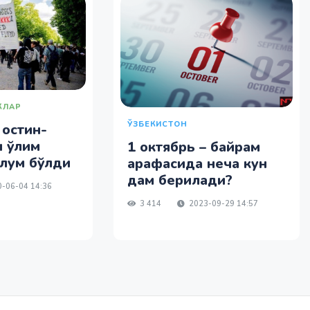
КЛАР
ЎЗБЕКИСТОН
остин-
н ўлим
1 октябрь – байрам
лум бўлди
арафасида неча кун
дам берилади?
-06-04 14:36
3 414
2023-09-29 14:57