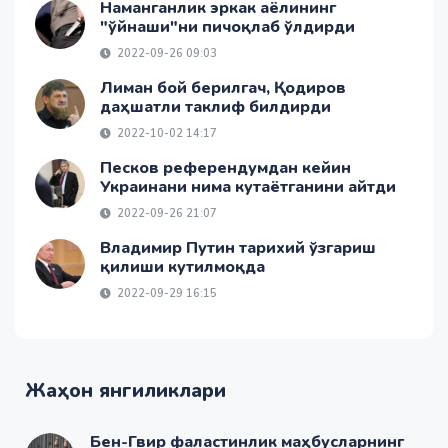
Наманганлик эркак аёлининг
"ўйнаши"ни пичоқлаб ўлдирди
2022-09-26 09:03
Лиман бой берилгач, Қодиров
даҳшатли таклиф билдирди
2022-10-02 14:17
Песков референдумдан кейин
Украинани нима кутаётганини айтди
2022-09-26 21:07
Владимир Путин тарихий ўзгариш
қилиши кутилмоқда
2022-09-29 16:15
Жаҳон янгиликлари
Бен-Гвир фаластинлик маҳбусларнинг