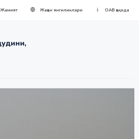
Жамият
Жаҳон янгиликлари
ОАВ ҳақида
дудини,