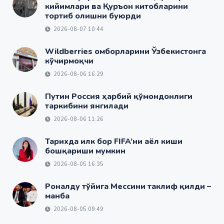
кийимлари ва Қуръон китобларини
тортиб олишни буюрди
2026-08-07 10:44
Wildberries омборларини Ўзбекистонга
кўчирмоқчи
2026-08-06 16:29
Путин Россия ҳарбий қўмондонлиги
таркибини янгилади
2026-08-06 11:26
Тарихда илк бор FIFA’ни аёл киши
бошқариши мумкин
2026-08-05 16:35
Роналду тўйига Мессини таклиф қилди –
манба
2026-08-05 09:49