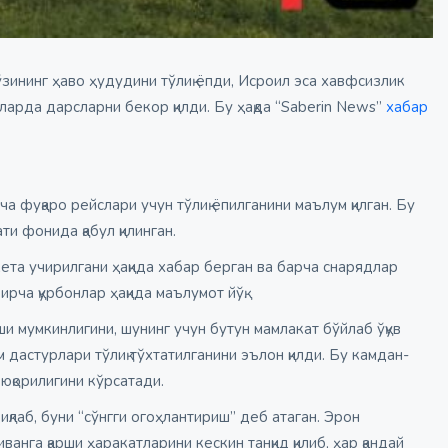
зининг ҳаво ҳудудини тўлиқ ёпди, Исроил эса хавфсизлик
арда дарсларни бекор қилди. Бу ҳақда “Saberin News”
хабар
 фуқаро рейслари учун тўлиқ ёпилганини маълум қилган. Бу
и фонида қабул қилинган.
ета учирилгани ҳақида хабар берган ва барча снарядлар
рча қурбонлар ҳақида маълумот йўқ.
и мумкинлигини, шунинг учун бутун мамлакат бўйлаб ўқув
 дастурлари тўлиқ тўхтатилганини эълон қилди. Бу камдан-
юқорилигини кўрсатади.
қлаб, буни “сўнгги огоҳлантириш” деб атаган. Эрон
нга қарши ҳаракатларини кескин танқид қилиб, ҳар қандай