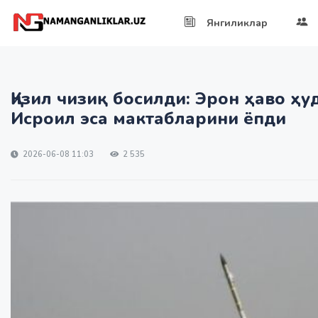
Янгиликлар
Қизил чизиқ босилди: Эрон ҳаво ҳу
Исроил эса мактабларини ёпди
2026-06-08 11:03
2 535