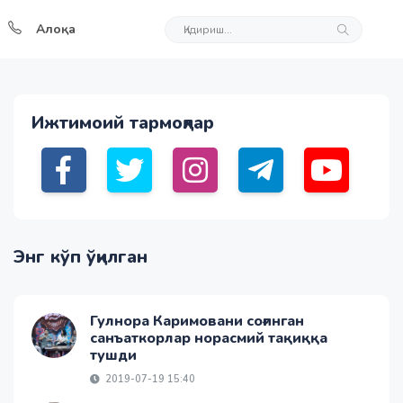
Алоқа
Ижтимоий тармоқлар
Энг кўп ўқилган
Гулнора Каримовани соғинган
санъаткорлар норасмий тақиққа
тушди
2019-07-19 15:40