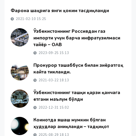
Фарғона шаҳрига янги ҳоким тасдиқланди
2021-02-10 15:25
Ўзбекистоннинг Россиядан газ
импорти учун барча инфратузилмаси
тайёр – ОАВ
2023-09-25 15:13
Прокурор ташаббуси билан зиёратгоҳ
кайта тикланди.
2021-03-22 18:13
Ўзбекистоннинг ташқи қарзи қанчага
етгани маълум бўлди
2022-12-31 15:02
Коинотда яшаш мумкин бўлган
ҳудудлар аниқланди – тадқиқот
2025-08-29 18:13