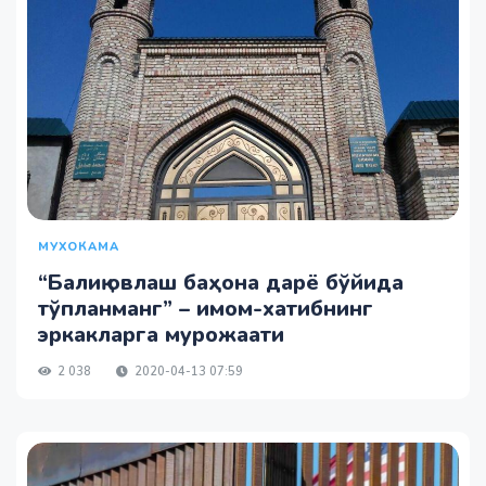
МУХОКАМА
“Балиқ овлаш баҳона дарё бўйида
тўпланманг” – имом-хатибнинг
эркакларга мурожаати
2 038
2020-04-13 07:59