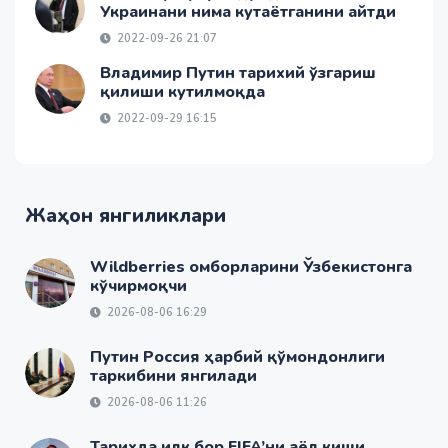
Украинани нима кутаётганини айтди
2022-09-26 21:07
Владимир Путин тарихий ўзгариш
қилиши кутилмоқда
2022-09-29 16:15
Жаҳон янгиликлари
Wildberries омборларини Ўзбекистонга
кўчирмоқчи
2026-08-06 16:29
Путин Россия ҳарбий қўмондонлиги
таркибини янгилади
2026-08-06 11:26
Тарихда илк бор FIFA’ни аёл киши