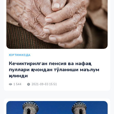
ЮРТИМИЗДА
Кечиктирилган пенсия ва нафақа
пуллари қачондан тўланиши маълум
қилинди
1 544
2021-09-03 15:51