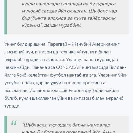
кучли вакиллари саналади ва бу турнирга
муносиб тарзда йўл олишган. Шу боис ҳар
бир ўйинга алоҳида ва пухта тайёргарлик
кўрамиз”, дейди мураббий.
Унинг билдиришича, Парагвай – Жанубий Американинг
жисмоний куч, интизом ва техника уйғунлиги билан
ажралиб турадиган жамоаси. Улар ҳеч қачон курашдан
чекинмайди. Панама эса CONCACAF минтақасида йилдан-
йилга ўсиб келаётган футбол мактабига эга. Уларнинг ўйин
услуби тезлик, қарши ҳужум ва юқори прессингга
асосланган. Ирландия классик Европа футболи вакили
бўлиб, кучли шаклланган ўйин ва интизом билан ажралиб
туради.
“Шубҳасиз, гуруҳдаги барча жамоалар
кучли. Бу босқичда осон рақиб йўқ. Аммо