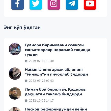
Энг кўп ўқилган
Гулнора Каримовани соғинган
санъаткорлар норасмий тақиққа
тушди
2019-07-19 15:40
Наманганлик эркак аёлининг
"ўйнаши"ни пичоқлаб ўлдирди
2022-09-26 09:03
Лиман бой берилгач, Қодиров
даҳшатли таклиф билдирди
2022-10-02 14:17
Песков референдумдан кейин