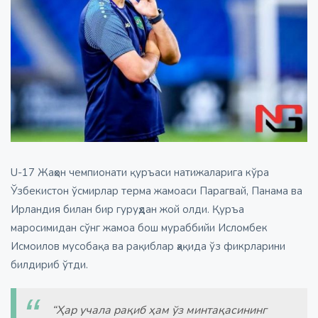
U-17 Жаҳон чемпионати қуръаси натижаларига кўра
Ўзбекистон ўсмирлар терма жамоаси Парагвай, Панама ва
Ирландия билан бир гуруҳдан жой олди. Қуръа
маросимидан сўнг жамоа бош мураббийи Исломбек
Исмоилов мусобақа ва рақиблар ҳақида ўз фикрларини
билдириб ўтди.
“Ҳар учала рақиб ҳам ўз минтақасининг