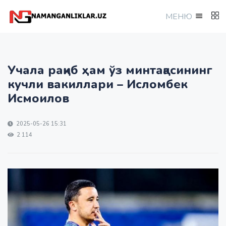
МEНЮ
Учала рақиб ҳам ўз минтақасининг
кучли вакиллари – Исломбек
Исмоилов
2025-05-26 15:31
2 114