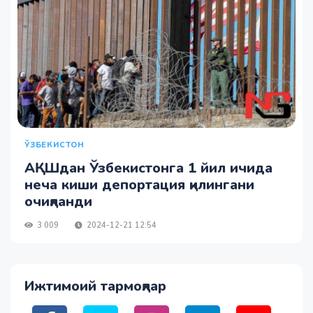
ЎЗБЕКИСТОН
АҚШдан Ўзбекистонга 1 йил ичида
неча киши депортация қилингани
очиқланди
3 009
2024-12-21 12:54
Ижтимоий тармоқлар