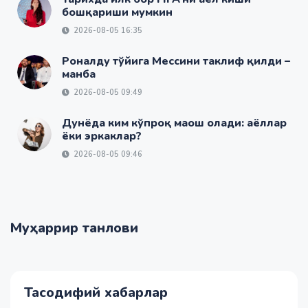
бошқариши мумкин
2026-08-05 16:35
Роналду тўйига Мессини таклиф қилди –
манба
2026-08-05 09:49
Дунёда ким кўпроқ маош олади: аёллар
ёки эркаклар?
2026-08-05 09:46
Муҳаррир танлови
Тасодифий хабарлар