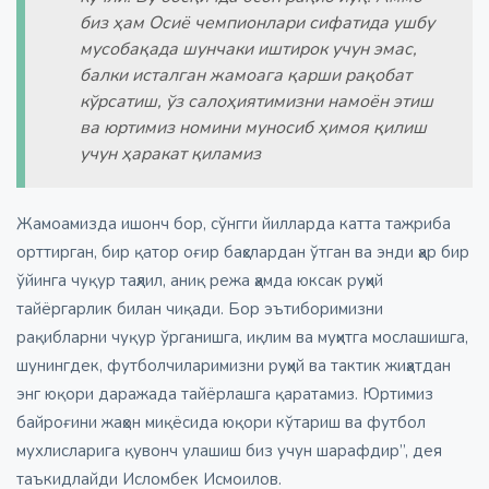
биз ҳам Осиё чемпионлари сифатида ушбу
мусобақада шунчаки иштирок учун эмас,
балки исталган жамоага қарши рақобат
кўрсатиш, ўз салоҳиятимизни намоён этиш
ва юртимиз номини муносиб ҳимоя қилиш
учун ҳаракат қиламиз
Жамоамизда ишонч бор, сўнгги йилларда катта тажриба
орттирган, бир қатор оғир баҳслардан ўтган ва энди ҳар бир
ўйинга чуқур таҳлил, аниқ режа ҳамда юксак руҳий
тайёргарлик билан чиқади. Бор эътиборимизни
рақибларни чуқур ўрганишга, иқлим ва муҳитга мослашишга,
шунингдек, футболчиларимизни руҳий ва тактик жиҳатдан
энг юқори даражада тайёрлашга қаратамиз. Юртимиз
байроғини жаҳон миқёсида юқори кўтариш ва футбол
мухлисларига қувонч улашиш биз учун шарафдир”, дея
таъкидлайди Исломбек Исмоилов.