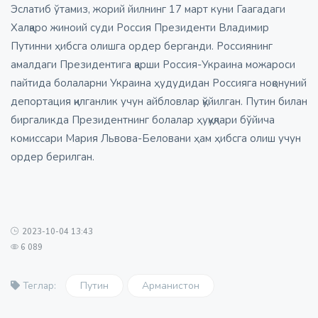
Эслатиб ўтамиз
, жорий йилнинг 17 март куни Гаагадаги
Халқаро жиноий суди Россия Президенти Владимир
Путинни ҳибсга олишга ордер берганди. Россиянинг
амалдаги Президентига қарши Россия-Украина можароси
пайтида болаларни Украина ҳудудидан Россияга ноқонуний
депортация қилганлик учун айбловлар қўйилган. Путин билан
биргаликда Президентнинг болалар ҳуқуқлари бўйича
комиссари Мария Львова-Беловани ҳам ҳибсга олиш учун
ордер берилган.
2023-10-04 13:43
6 089
Путин
Арманистон
Теглар: