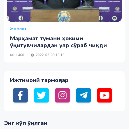
ЖАМИЯТ
Марҳамат тумани ҳокими
ўқитувчилардан узр сўраб чиқди
1 460
2022-02-09 15:15
Ижтимоий тармоқлар
Энг кўп ўқилган