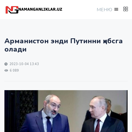
МEНЮ
Арманистон энди Путинни ҳибсга
олади
2023-10-04 13:43
6 089