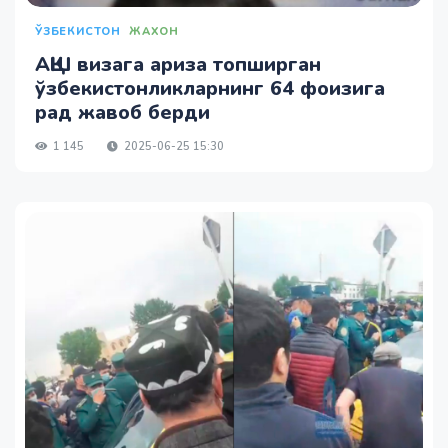
ЎЗБЕКИСТОН
ЖАХОН
АҚШ визага ариза топширган
ўзбекистонликларнинг 64 фоизига
рад жавоб берди
1 145
2025-06-25 15:30