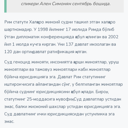
спикери Ален Симонян сентябрь бошида.
Рим статути Халқаро жиноий судни ташкил этган халқаро
шартномадир. У 1998 йилнинг 17 июлида Римда бўлиб
ўтган дипломатик конференцияда қабул қилинган ва 2002
йил 1 июлда кучга кирган. Уни 137 давлат имзолаган ва
120 дан ортиқ давлат ратификация қилган.
Суд геноцид жинояти, инсониятга қарши жиноятлар, уруш
жиноятлари ва тажовуз жиноятлари каби жиноятлар
бўйича юрисдикцияга эга. Давлат Рим статутининг
иштирокчисига айлангандан сўнг, у белгиланган жиноятлар
бўйича суднинг юрисдикциясини қабул қилади. Бироқ,
статутнинг 25-моддасига мувофиқ, Суд давлатлар устидан
эмас, балки жисмоний шахслар устидан юрисдикцияга эга.
Суд давлатнинг ички юрисдикциясидан устунликка эга
эмас.