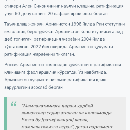
спикери Ален Симоняннинг маълум қилишича, ратификация
учун 60 депутатнинг 20 нафари қарши овоз берган.
Таъкидлаш жоизки, Арманистон 1998 йилда Рим статутини
имзолаган, бироқ ҳужжат Арманистон конституциясига зид
деб топилгач, ратификация жараёни 2004 йилда
тўхтатилган. 2022 йил охирида Арманистон ҳукумати
ратификация жараёнини тиклаган.
Россия Арманистон томонидан ҳужжатнинг ратификация
қилинишига фаол қаршилик кўрсатди. Ўз навбатида,
Арманистон ҳукумати низомни ратификация қилиш
зарурлигини асослаб берган.
“Мамлакатимизга қарши ҳарбий
жиноятлар содир этилган ва қилинмоқда.
Бизга бу [ратификация] керак,
мамлакатимизга керак”, деган парламент