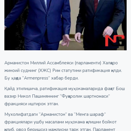
Арманистон Миллий Ассамблеяси (парламенти) Халқаро
жиноий суднинг (ХЖС) Рим статутини ратификация қилди.
Бу ҳақда “Armenpress”
хабар берди.
Қайд этилишича, ратификация муҳокамаларида фақат Бош
вазир Никол Пашиняннинг “Фуқаролик шартномаси”
фракцияси иштирок этган.
Мухолифатдаги “Арманистон” ва “Менга шараф”
фракциялари ушбу масалани муҳокама қилишни бойкот
қилиб, овоз беришсиз мажлисни тарк этган. Парламент