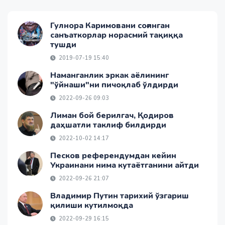
Гулнора Каримовани соғинган
санъаткорлар норасмий тақиққа
тушди
2019-07-19 15:40
Наманганлик эркак аёлининг
"ўйнаши"ни пичоқлаб ўлдирди
2022-09-26 09:03
Лиман бой берилгач, Қодиров
даҳшатли таклиф билдирди
2022-10-02 14:17
Песков референдумдан кейин
Украинани нима кутаётганини айтди
2022-09-26 21:07
Владимир Путин тарихий ўзгариш
қилиши кутилмоқда
2022-09-29 16:15