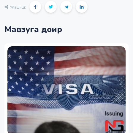
Улашиш:
Мавзуга доир