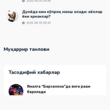
2026-08-05 09:49
Дунёда ким кўпроқ маош олади: аёллар
ёки эркаклар?
2026-08-05 09:46
Муҳаррир танлови
Тасодифий хабарлар
Ямалга “Барселона”да янги рақам
берилади
2025-05-20 14:44
Қорақалпоғистонга Мудофаа