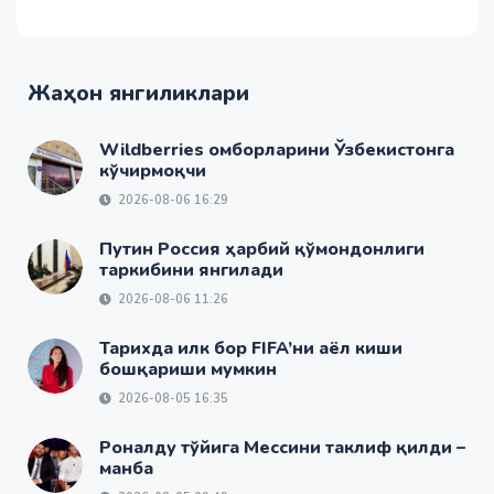
Жаҳон янгиликлари
Wildberries омборларини Ўзбекистонга
кўчирмоқчи
2026-08-06 16:29
Путин Россия ҳарбий қўмондонлиги
таркибини янгилади
2026-08-06 11:26
Тарихда илк бор FIFA’ни аёл киши
бошқариши мумкин
2026-08-05 16:35
Роналду тўйига Мессини таклиф қилди –
манба