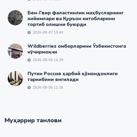
Бен-Гвир фаластинлик маҳбусларнинг
кийимлари ва Қуръон китобларини
тортиб олишни буюрди
2026-08-07 10:44
Wildberries омборларини Ўзбекистонга
кўчирмоқчи
2026-08-06 16:29
Путин Россия ҳарбий қўмондонлиги
таркибини янгилади
2026-08-06 11:26
Муҳаррир танлови