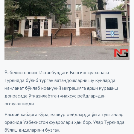
Ўзбекистоннинг Истанбулдаги Бош консулхонаси
Туркияда бўлиб турган ватандошларни шу кунларда
мамлакат бўйлаб ноқонуний миграцияга қарши курашиш
доирасида ўтказилаётган «махсус рейдлар»дан
огоҳлантирди.
Расмий хабарга кўра, мазкур рейдларда қўлга тушганлар
орасида Ўзбекистон фуқаролари ҳам бор. Улар Туркияда
бўлиш қоидаларини бузган.