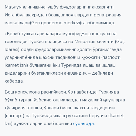
Маълум қилинишича, ушбу фуқароларнинг аксарияти
Истанбул шаҳридан бошқа вилоятлардаги репатриация
марказлари(Geri gönderme merkezi)га юборилмоқда.
«Келиб тушган аризаларга мувофиқ, Бош консулхона
томонидан Туркия полицияси ва Миграция хизмати (Göç
İdaresi) орқали фуқароларимизнинг ҳолати ўрганилганда,
уларнинг ёнида шахсни тасдиқловчи ҳужжати (паспорт,
İkamet İzni) бўлмагани ёки Туркияда яшаш ва ишлаш
қоидаларини бузганликлари аниқланди», – дейилади
хабарда.
Бош консулхона расмийлари, ўз навбатида, Туркияда
бўлиб турган ўзбекистонликлардан маҳаллий қонунларга
тўлиқ риоя этишни, ўзлари билан шахсни тасдиқловчи
(паспорт) ва Туркияда яшаш рухсатини берувчи (İkamet
İzni) ҳужжатларни олиб юришни
сўрамоқда.