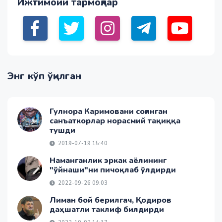
Ижтимоий тармоқлар
Энг кўп ўқилган
Гулнора Каримовани соғинган
санъаткорлар норасмий тақиққа
тушди
2019-07-19 15:40
Наманганлик эркак аёлининг
"ўйнаши"ни пичоқлаб ўлдирди
2022-09-26 09:03
Лиман бой берилгач, Қодиров
даҳшатли таклиф билдирди