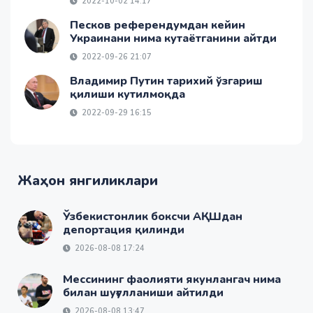
2022-10-02 14:17
Песков референдумдан кейин
Украинани нима кутаётганини айтди
2022-09-26 21:07
Владимир Путин тарихий ўзгариш
қилиши кутилмоқда
2022-09-29 16:15
Жаҳон янгиликлари
Ўзбекистонлик боксчи АҚШдан
депортация қилинди
2026-08-08 17:24
Мессининг фаолияти якунлангач нима
билан шуғулланиши айтилди
2026-08-08 13:47