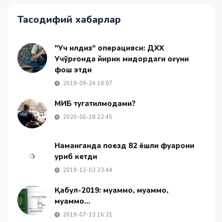
Тасодифий хабарлар
"Уч илдиз" операцияси: ДХХ
Учқўрғонда йирик миқдордаги оғуни
фош этди
2019-09-24 18:07
МИБ тугатилмоқдами?
2020-06-18 22:45
Наманганда поезд 82 ёшли фуқарони
уриб кетди
2019-12-02 23:44
Қабул-2019: муаммо, муаммо,
муаммо...
2019-07-13 16:21