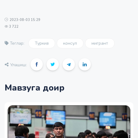
2023-08-03 15:29
3 722
Туркия
консул
мигрант
Теглар:
Улашиш:
Мавзуга доир