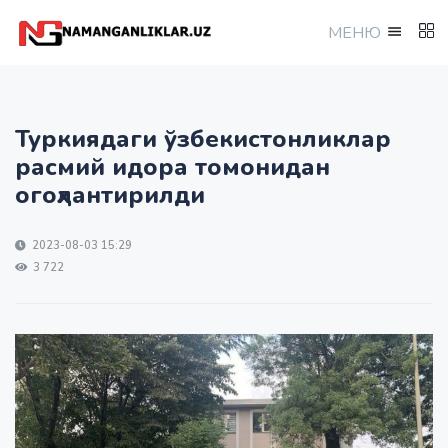
МEНЮ
Туркиядаги ўзбекистонликлар
расмий идора томонидан
огоҳлантирилди
2023-08-03 15:29
3 722