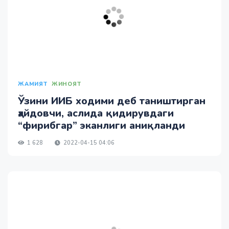
ЖАМИЯТ
ЖИНОЯТ
Ўзини ИИБ ходими деб таништирган
ҳайдовчи, аслида қидирувдаги
“фирибгар” эканлиги аниқланди
1 628
2022-04-15 04:06