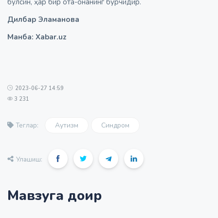
бўлсин, ҳар бир ота-онанинг бурчидир.
Дилбар Эламанова
Манба: Xabar.uz
2023-06-27 14:59
3 231
Аутизм
Синдром
Теглар:
Улашиш:
Мавзуга доир