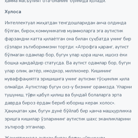
ҳамма масъулият ота-онанинг бўйнида қолади.
Хулоса
Интеллектуал жиҳатдан тенгдошларидан анча олдинда
бўлган, бироқ коммуникатив муаммоларга эга аутистик
фарзандни катта қилаётган она билан суҳбатда унинг бир
сўзлари эътиборимизни тортди: «Атрофга қаранг, аутист
бўлмаган одамлар бор, бугун улар қора ишчи, ишсиз ёки
бошқа қандайдир статусда. Ва аутист одамлар бор, бугун
улар олим, актёр, ижодкор, миллионер. Кишининг
муваффақиятга эришишига унинг аутизми тўсқинлик қила
олмайди. Аутистлар бугун сиз-у бизнинг орамизда. Уларни
тушуниш, тўғри қабул қилиш ва бундай болаларга эрта
даврда бироз ёрдам бериб юбориш керак холос».
Ҳақиқатан ҳам, бугун дунё бўйлаб бир қанча машҳурликка
эришга кишилар ўзларининг аутистик шахс эканликларини
эътироф этганлар.
Жамиятимизда аутизм билан боғлиқ қўрқинчли