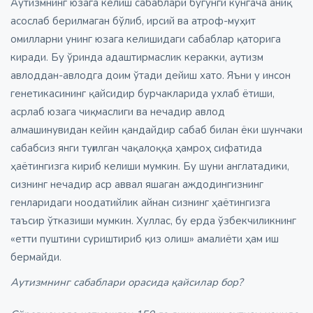
Аутизмнинг юзага келиш сабаблари бугунги кунгача аниқ
асослаб берилмаган бўлиб, ирсий ва атроф-муҳит
омилларни унинг юзага келишидаги сабаблар қаторига
киради. Бу ўринда адаштирмаслик керакки, аутизм
авлоддан-авлодга доим ўтади дейиш хато. Яъни у инсон
генетикасининг қайсидир бурчакларида ухлаб ётиши,
асрлаб юзага чиқмаслиги ва нечадир авлод
алмашинувидан кейин қандайдир сабаб билан ёки шунчаки
сабабсиз янги туғилган чақалоққа ҳамроҳ сифатида
ҳаётингизга кириб келиши мумкин. Бу шуни англатадики,
сизнинг нечадир аср аввал яшаган аждодингизнинг
генларидаги ноодатийлик айнан сизнинг ҳаётингизга
таъсир ўтказиши мумкин. Хуллас, бу ерда ўзбекчиликнинг
«етти пуштини суриштириб қиз олиш» амалиёти ҳам иш
бермайди.
Аутизмнинг сабаблари орасида қайсилар бор?