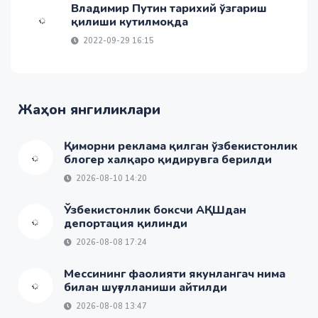
Владимир Путин тарихий ўзгариш
қилиши кутилмоқда
2022-09-29 16:15
Жаҳон янгиликлари
Қиморни реклама қилган ўзбекистонлик
блогер халқаро қидирувга берилди
2026-08-10 14:20
Ўзбекистонлик боксчи АҚШдан
депортация қилинди
2026-08-08 17:24
Мессининг фаолияти якунлангач нима
билан шуғулланиши айтилди
2026-08-08 13:47