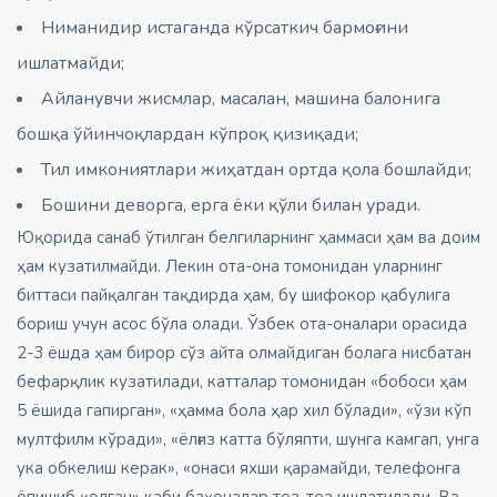
Ниманидир истаганда кўрсаткич бармоғини
ишлатмайди;
Айланувчи жисмлар, масалан, машина балонига
бошқа ўйинчоқлардан кўпроқ қизиқади;
Тил имкониятлари жиҳатдан ортда қола бошлайди;
Бошини деворга, ерга ёки қўли билан уради.
Юқорида санаб ўтилган белгиларнинг ҳаммаси ҳам ва доим
ҳам кузатилмайди. Лекин ота-она томонидан уларнинг
биттаси пайқалган тақдирда ҳам, бу шифокор қабулига
бориш учун асос бўла олади. Ўзбек ота-оналари орасида
2-3 ёшда ҳам бирор сўз айта олмайдиган болага нисбатан
бефарқлик кузатилади, катталар томонидан «бобоси ҳам
5 ёшида гапирган», «ҳамма бола ҳар хил бўлади», «ўзи кўп
мултфилм кўради», «ёлғиз катта бўляпти, шунга камгап, унга
ука обкелиш керак», «онаси яхши қарамайди, телефонга
ёпишиб қолган» каби баҳоналар тез-тез ишлатилади. Ва,