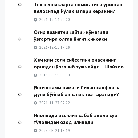
Тошкенликларга номигагина қурилган
велосипед йўлакчалари керакми?
2021-12-14 20:00
Оғир вазиятни «айти» кўмагида
ўзгартира олган йигит ҳикояси
2021-12-13 17:26
Ҳеч ким солиқ сиёсатини онасининг
қорнидан ўрганиб тушмайди – Шайхов
2019-06-19 00:58
Янги штамм нимаси билан хавфли ва
дунё бўйлаб қанчалик тез тарқалади?
2021-11-27 02:22
Японияда иссиқлик сабаб аҳоли сув
тўловидан озод қилинади
2025-05-21 15:19