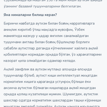
ўзининг базавий тушунчаларини белгилаган.
Яна нималарни билиш керак?
Биринчи навбатда аутизм билан боғлиқ нарративларга
аниқлик киритиб ўтиш мақсадга мувофиқ. Ўзбек
жамиятида мазкур у қадар янгилик саналмайдиган
тушунчани англаш билан боғлиқ бўшлиқлар борлиги
сабабли аутистлар деганда кўпчиликнинг хаёлига ақлий
қобилиятлари нормадан орқада бўлган, ўз ҳаракатларини
назорат қила олмайдиган одамлар келади.
Ақлий заифлик ва аутизм мутлақо алоҳида-алоҳида
тушунчалар бўлиб, аутист киши интеллектуал жиҳатдан
норматипик кишига қараганда устунроқ бўлиши ёки
аксинча аутистик бўлмаган кишиларда ақлий жиҳатдан
орқада қолиш кузатилиши мумкин. Шунингдек, аутистик
шахслар одатда норматипик шахслардан ташқи кўриниши
жиҳатдан ажралиб турмайди. Аутизм ҳақида маълумотга