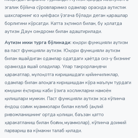
эгалик бўйича сўровларимиз одамлар орасида аутистик
шахсларнинг юз қиёфаси ўзгача бўлади деган қарашлар
борлигини кўрсатди. Катта эҳтимол билан, бу ҳолатда
аутизм Даун синдроми билан адаштирилади.
Аутизм икки турга бўлинади:
юқори функцияли аутизм
ва паст функцияли аутизм. Юқори функцияли аутизм
билан яшайдиган одамлар одатдаги ҳаётда сиз-у бизнинг
орамизда яшай оладилар. Улар такрорланувчи
ҳаракатлар, мулоқотга киришишдаги қийинчиликлар,
одамлар билан алоқага киришишдан кўра маълум турдаги
юмушни ёқтириш каби ўзига хосликларни намоён
қилишлари мумкин. Паст функцияли аутизм эса кўпинча
ёндош соғлик муаммолари билан келиб (ақлий
ривожланишнинг ортда қолиши, баъзан ҳатто
ҳаракатланиш билан боғлиқ муаммолар), кўпинча доимий
парвариш ва кўмакни талаб қилади.