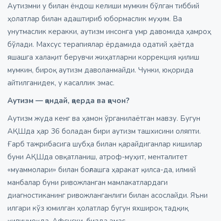
Аутизмни у билан ёндош келиши мумкин бўлган тиббий
ҳолатлар билан адаштириб юбормаслик муҳим. Ва
унутмаслик керакки, аутизм инсонга умр давомида ҳамроҳ
бўлади. Махсус терапиялар ёрдамида одатий ҳаётда
яшашга халақит берувчи жиҳатларни коррекция қилиш
мумкин, бироқ аутизм даволанмайди. Чунки, юқорида
айтилганидек, у касаллик эмас.
Аутизм — қандай, қаерда ва қачон?
Аутизм жуда кенг ва ҳамон ўрганилаётган мавзу. Бугун
АҚШда ҳар 36 боладан бири аутизм ташхисини оляпти.
Ғарб тажрибасига шубҳа билан қарайдиганлар кишилар
буни АҚШда овқатланиш, атроф-муҳит, менталитет
«муаммолари» билан боғлашга ҳаракат қилса-да, илмий
манбалар буни ривожланган мамлакатлардаги
диагностиканинг ривожланганлиги билан асослайди. Яъни
илгари кўз юмилган ҳолатлар бугун яхшироқ тадқиқ
қилинмоқда. Афсуски, бизда эмас.