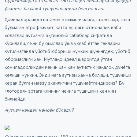
Сўровномада қатнашган 150 га яқин киши аутизм ҳақида
ўзининг базавий тушунчаларини белгилаган
.
Ҳомиладорликда витамин етишмовчилиги, стресслар, тоза
бўлмаган атроф-муҳит, катта ёшдаги ота-оналик каби
ҳолатлар аутизмга эҳтимолий сабаблар сифатида
кўрилади, яъни бу омиллар ўша ухлаб ётган генларни
кутилмаганда уйғотиб юбориши мумкин, шунингдек, уйғотиб
юбормаслиги ҳам. Мутлақо идеал шароитда ўтган
ҳомиладорликдан кейин ҳам ҳам аутистик чақалоқ дунёга
келиши мумкин. Энди нега аутизм ҳамма билиши, тушуниши
керак бўлган мавзу эканлигини тушунаётгандирсиз? Бу
«лоторея» эртага кимнинг чекига тушишини ҳеч ким
билмайди.
Аутизм қандай намоён бўлади?
Сўровномада қатнашган 150 га яқин киши аутизм ҳақида