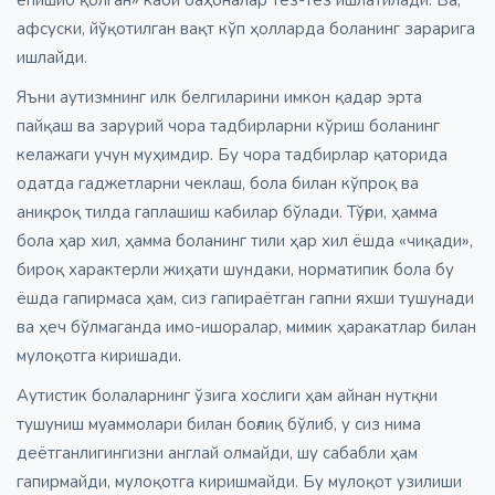
афсуски, йўқотилган вақт кўп ҳолларда боланинг зарарига
ишлайди.
Яъни аутизмнинг илк белгиларини имкон қадар эрта
пайқаш ва зарурий чора тадбирларни кўриш боланинг
келажаги учун муҳимдир. Бу чора тадбирлар қаторида
одатда гаджетларни чеклаш, бола билан кўпроқ ва
аниқроқ тилда гаплашиш кабилар бўлади. Тўғри, ҳамма
бола ҳар хил, ҳамма боланинг тили ҳар хил ёшда «чиқади»,
бироқ характерли жиҳати шундаки, норматипик бола бу
ёшда гапирмаса ҳам, сиз гапираётган гапни яхши тушунади
ва ҳеч бўлмаганда имо-ишоралар, мимик ҳаракатлар билан
мулоқотга киришади.
Аутистик болаларнинг ўзига хослиги ҳам айнан нутқни
тушуниш муаммолари билан боғлиқ бўлиб, у сиз нима
деётганлигингизни англай олмайди, шу сабабли ҳам
гапирмайди, мулоқотга киришмайди. Бу мулоқот узилиши