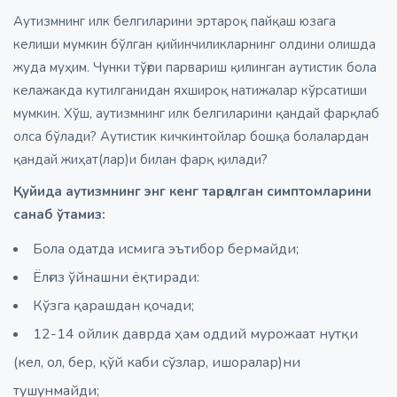
Аутизмнинг илк белгиларини эртароқ пайқаш юзага
келиши мумкин бўлган қийинчиликларнинг олдини олишда
жуда муҳим. Чунки тўғри парвариш қилинган аутистик бола
келажакда кутилганидан яхшироқ натижалар кўрсатиши
мумкин. Хўш, аутизмнинг илк белгиларини қандай фарқлаб
олса бўлади? Аутистик кичкинтойлар бошқа болалардан
қандай жиҳат(лар)и билан фарқ қилади?
Қуйида аутизмнинг энг кенг тарқалган симптомларини
санаб ўтамиз:
Бола одатда исмига эътибор бермайди;
Ёлғиз ўйнашни ёқтиради:
Кўзга қарашдан қочади;
12-14 ойлик даврда ҳам оддий мурожаат нутқи
(кел, ол, бер, қўй каби сўзлар, ишоралар)ни
тушунмайди;