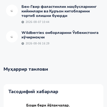
Бен-Гвир фаластинлик маҳбусларнинг
кийимлари ва Қуръон китобларини
тортиб олишни буюрди
2026-08-07 10:44
Wildberries омборларини Ўзбекистонга
кўчирмоқчи
2026-08-06 16:29
Муҳаррир танлови
Тасодифий хабарлар
Боши берк йўлакчалар.