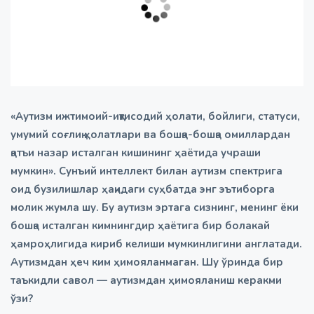
«Аутизм ижтимоий-иқтисодий ҳолати, бойлиги, статуси,
умумий соғлиқ ҳолатлари ва бошқа-бошқа омиллардан
қатъи назар исталган кишининг ҳаётида учраши
мумкин». Сунъий интеллект билан аутизм спектрига
оид бузилишлар ҳақидаги суҳбатда энг эътиборга
молик жумла шу. Бу аутизм эртага сизнинг, менинг ёки
бошқа исталган кимнингдир ҳаётига бир болакай
ҳамроҳлигида кириб келиши мумкинлигини англатади.
Аутизмдан ҳеч ким ҳимояланмаган. Шу ўринда бир
таъкидли савол — аутизмдан ҳимояланиш керакми
ўзи?