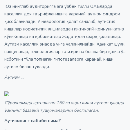
Юз минглаб аудиторияга эга ўзбек тилли ОАВларда
касаллик дея таърифланишига қарамай, аутизм синдром
ҳисобланилади. У неврологик ҳолат саналиб, аутистик
кишилар норматипик кишилардан ижтимоий-коммуникатив
кўникмалар ва қобилиятлар жидатидан фарқ қиладилар.
Аутизм касаллик эмас ва унга чалинилмайди. Ҳақиқат шуки,
вакциналар, технологиялар таъсири ва бошқа бир қанча ўз
исботини тўла топмаган гипотезаларга қарамай, киши
аутизм билан туғилади.
Аутизм …
Сўровномада қатнашган 150 га яқин киши аутизм ҳақида
ўзининг базавий тушунчаларини белгилаган.
Аутизмнинг сабаби нима?