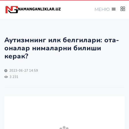
МEНЮ
Аутизмнинг илк белгилари: ота-
оналар нималарни билиши
керак?
2023-06-27 14:59
3 231