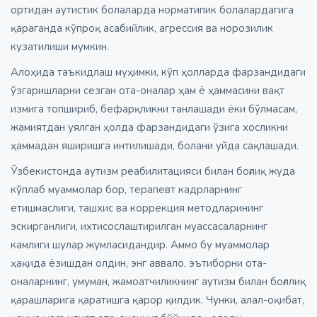
ортидан аутистик болаларда норматипик болалардагига
қараганда кўпроқ асабийлик, агрессия ва норозилик
кузатилиши мумкин.
Алоҳида таъкидлаш муҳимки, кўп ҳолларда фарзандидаги
ўзгаришларни сезган ота-оналар ҳам ё ҳаммасини вақт
измига топшириб, бефарқликни танлашади ёки бўлмасам,
жамиятдан уялган ҳолда фарзандидаги ўзига хосликни
ҳаммадан яширишга интилишади, болани уйда сақлашади.
Ўзбекистонда аутизм реабилитацияси билан боғлиқ жуда
кўплаб муаммолар бор, терапевт кадрларнинг
етишмаслиги, ташхис ва коррекция методларининг
эскирганлиги, ихтисослаштирилган муассасаларнинг
камлиги шулар жумласидандир. Аммо бу муаммолар
ҳақида ёзишдан олдин, энг аввало, эътиборни ота-
оналарнинг, умуман, жамоатчиликнинг аутизм билан боғллиқ
қарашларига қаратишга қарор қилдик. Чунки, алал-оқибат,