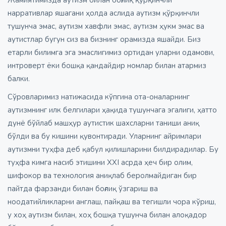
нарративлар яшагани ҳолда аслида аутизм қўрқинчли
тушунча эмас, аутизм хавфли эмас, аутизм ҳукм эмас ва
аутистлар бугун сиз ва бизнинг орамизда яшайди. Биз
етарли билимга эга эмаслигимиз ортидан уларни одамови,
интроверт ёки бошқа қандайдир номлар билан атармиз
балки.
Сўровларимиз натижасида кўпгина ота-оналарнинг
аутизмнинг илк белгилари ҳақида тушунчага эгалиги, ҳатто
дунё бўйлаб машҳур аутистик шахсларни таниши аниқ
бўлди ва бу кишини қувонтиради. Уларнинг айримлари
аутизмни туҳфа деб қабул қилишларини билдирадилар. Бу
туҳфа кимга насиб этишини XXI асрда ҳеч бир олим,
шифокор ва технология аниқлаб беролмайдиган бир
пайтда фарзанди билан боғлиқ ўзгариш ва
ноодатийликларни англаш, пайқаш ва тегишли чора кўриш,
у хоҳ аутизм билан, хоҳ бошқа тушунча билан алоқадор