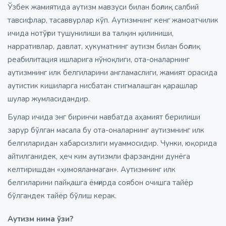
Ўзбек жамиятида аутизм мавзуси билан боғлиқ салбий
тавсифлар, тасаввурлар кўп. Аутизмнинг кенг жамоатчилик
ичида нотўғри тушунилиши ва талқин қилиниши,
нарративлар, давлат, ҳукуматнинг аутизм билан боғлиқ
реабилитация ишларига нўноқлиги, ота-оналарнинг
аутизмнинг илк белгиларини англамаслиги, жамият орасида
аутистик кишиларга нисбатан стигмалашган қарашлар
шулар жумласидандир.
Булар ичида энг биринчи навбатда аҳамият берилиши
зарур бўлган масала бу ота-оналарнинг аутизмнинг илк
белгиларидан хабарсизлиги муаммосидир. Чунки, юқорида
айтилганидек, ҳеч ким аутизмли фарзандни дунёга
келтиришдан «ҳимояланмаган». Аутизмнинг илк
белгиларини пайқашга ёмғирда соябон очишга тайёр
бўлгандек тайёр бўлиш керак.
Аутизм нима ўзи?