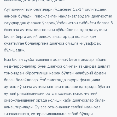
Аутизмнинг илк белгилари гўдакнинг 12-14 ойлигидаёқ
намоён бўлади. Ривожланган мамлакатлардаги диагностик
ютуқлардан фарқли ўлароқ Ўзбекистон тиббиёти болага 3
ёшигача аутизм диагнозини қўймайди ва одатда аутизм
билан бирга ақлий ривожланиш ортда қолиши ҳам
кузатилган болаларгина диагноз олишга «муваффақ
бўлишади».
Биз билан суҳбатлашишга розилик берга оналар, айрим
мед-персоналлар буни диагноз олинган тақдирда давлат
томонидан кўрсатилиши керак бўлган мажбурий ёрдам
билан боғлайдилар. Ўзбекистонда юқори функцияли
аутизм кўпинча аутизмнинг симптомлари қаторида бўлган
нутқий ривожланишни ортда қолиши, психо-нутқий
ривожланишнинг ортда қолиши каби диагнозлар билан
алмаштирилади. Бу эса ота-онанинг салбий маънода
тинчланишига, ҳотиржамлашишига сабаб бўлади.