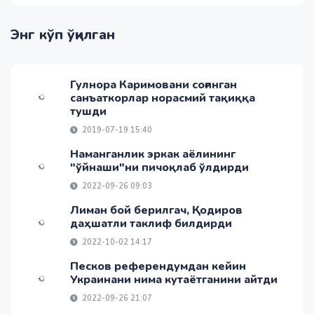
Энг кўп ўқилган
Гулнора Каримовани соғинган
санъаткорлар норасмий тақиққа
тушди
2019-07-19 15:40
Наманганлик эркак аёлининг
"ўйнаши"ни пичоқлаб ўлдирди
2022-09-26 09:03
Лиман бой берилгач, Қодиров
даҳшатли таклиф билдирди
2022-10-02 14:17
Песков референдумдан кейин
Украинани нима кутаётганини айтди
2022-09-26 21:07