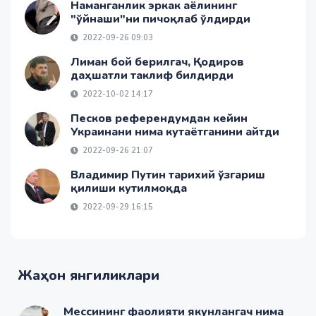
Наманганлик эркак аёлининг
"ўйнаши"ни пичоқлаб ўлдирди
2022-09-26 09:03
Лиман бой берилгач, Қодиров
даҳшатли таклиф билдирди
2022-10-02 14:17
Песков референдумдан кейин
Украинани нима кутаётганини айтди
2022-09-26 21:07
Владимир Путин тарихий ўзгариш
қилиши кутилмоқда
2022-09-29 16:15
Жаҳон янгиликлари
Мессининг фаолияти якунлангач нима