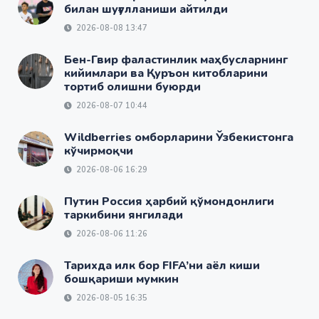
билан шуғулланиши айтилди
2026-08-08 13:47
Бен-Гвир фаластинлик маҳбусларнинг
кийимлари ва Қуръон китобларини
тортиб олишни буюрди
2026-08-07 10:44
Wildberries омборларини Ўзбекистонга
кўчирмоқчи
2026-08-06 16:29
Путин Россия ҳарбий қўмондонлиги
таркибини янгилади
2026-08-06 11:26
Тарихда илк бор FIFA’ни аёл киши
бошқариши мумкин
2026-08-05 16:35