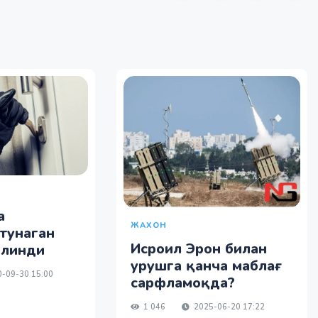
а
ЖАХОН
тунаган
Исроил Эрон билан
олинди
урушга қанча маблағ
-09-30 15:00
сарфламоқда?
1 046
2025-06-20 17:22