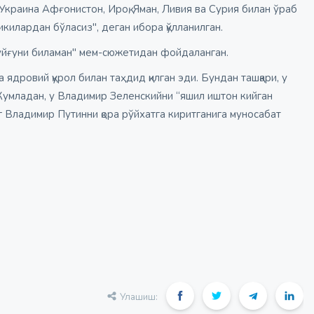
 Украина Афғонистон, Ироқ, Яман, Ливия ва Сурия билан ўраб
икилардан бўласиз", деган ибора қўлланилган.
уйғуни биламан" мем-сюжетидан фойдаланган.
ядровий қурол билан таҳдид қилган эди. Бундан ташқари, у
 Жумладан, у Владимир Зеленскийни “яшил иштон кийган
 Владимир Путинни қора рўйхатга киритганига муносабат
Улашиш: