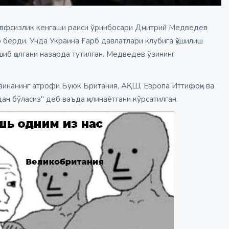
 Хавфсизлик кенгаши раиси ўринбосари Дмитрий Медведев
аб берди. Унда Украина Ғарб давлатлари клубига қўшилиш
шиб қолгани назарда тутилган. Медведев ўзининг
раинанинг атрофи Буюк Британия, АҚШ, Европа Иттифоқи ва
ан бўласиз" деб ваъда қилинаётгани кўрсатилган.