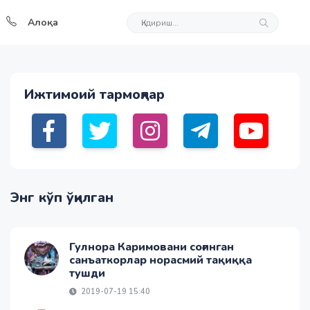
Алоқа
Ижтимоий тармоқлар
Энг кўп ўқилган
Гулнора Каримовани соғинган
санъаткорлар норасмий тақиққа
тушди
2019-07-19 15:40