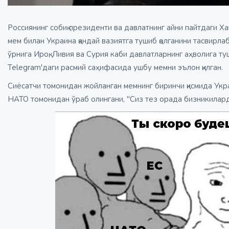
Россиянинг собиқ президенти ва давлатнинг айни пайтдаги
мем билан Украина қандай вазиятга тушиб қолганини тасвирл
ўрнига Ироқ, Ливия ва Сурия каби давлатларнинг аҳволига ту
Telegram'даги расмий саҳифасида ушбу мемни
эълон қилган
.
Сиёсатчи томонидан жойланган мемнинг биринчи қисмида Ук
НАТО томонидан ўраб олингани, "Сиз тез орада бизникилард