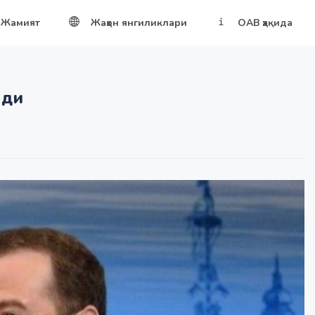
Жамият
Жаҳон янгиликлари
ОАВ ҳақида
лди