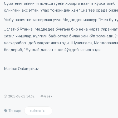
Суратнинг иккинчи қисмида гўёки ҳозирги вазият кўрсатилиб,
олингани акс этган. Улар томонидан ҳам "Сиз тез орада бизн
Ушбу вазиятни тасвирлаш учун Медведев машҳур "Мен бу т
Эслатиб ўтамиз, Медведев бунгача бир неча марта Украинага 
ҳазил чиқишлар, кулгили баёнотлар билан ҳам кўп эсланади.
масхарабоз” деб
ҳақорат қилган эди
. Шунингдек, Молдованинг
билдириб, “Бундай давлат энди йўқ” деб
гапирганди
.
Manba: Qalampir.uz
2023-05-28 14:02
6 597
сиёсат”•
Теглар: