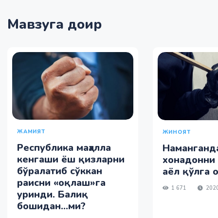
Мавзуга доир
ЖАМИЯТ
ЖИНОЯТ
Республика маҳалла
Наманганд
кенгаши ёш қизларни
хонадонни 
бўралатиб сўккан
аёл қўлга 
раисни «оқлаш»га
1 671
2020
уринди. Балиқ
бошидан...ми?