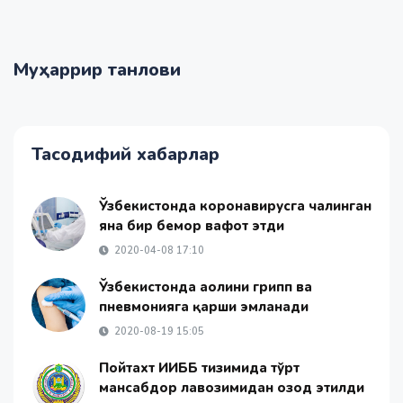
Муҳаррир танлови
Тасодифий хабарлар
Ўзбекистонда коронавирусга чалинган
яна бир бемор вафот этди
2020-04-08 17:10
Ўзбекистонда аҳолини грипп ва
пневмонияга қарши эмланади
2020-08-19 15:05
Пойтахт ИИББ тизимида тўрт
мансабдор лавозимидан озод этилди