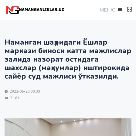
МEНЮ
Наманган шаҳридаги Ёшлар
маркази биноси катта мажлислар
залида назорат остидага
шахслар (маҳкумлар) иштирокида
сайёр суд мажлиси ўтказилди.
2022-05-20 00:33
2 181