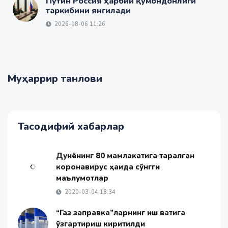
Путин Россия ҳарбий қўмондонлиги
таркибини янгилади
2026-08-06 11:26
Муҳаррир танлови
Тасодифий хабарлар
Дунёнинг 80 мамлакатига тарқалган
коронавирус ҳақида сўнгги
маълумотлар
2020-03-04 18:34
“Газ заправка”ларнинг иш вақтига
ўзгартириш киритилди