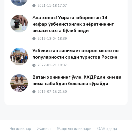
2021-11-18 17:07
Ана холос! Умрага юборилган 14
нафар ўзбекистонлик зиёратчининг
визаси сохта бўлиб чиқди
2019-12-04 18:39
Узбекистан занимает второе место по
популярности среди туристов России
2022-01-21 19:37
Ватан хоинининг ўғли. КХДРдан ким ва
нима сабабдан бошпана сўрайди
2019-07-15 21:50
Янгиликлар
Жамият
Жаҳон янгиликлари
ОАВ ҳақида