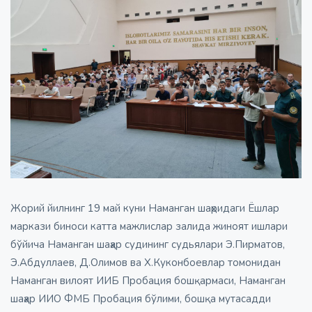
Жорий йилнинг 19 май куни Наманган шаҳридаги Ёшлар
маркази биноси катта мажлислар залида жиноят ишлари
бўйича Наманган шаҳар судининг судьялари Э.Пирматов,
Э.Абдуллаев, Д.Олимов ва Х.Куконбоевлар томонидан
Наманган вилоят ИИБ Пробация бошқармаси, Наманган
шаҳар ИИО ФМБ Пробация бўлими, бошқа мутасадди