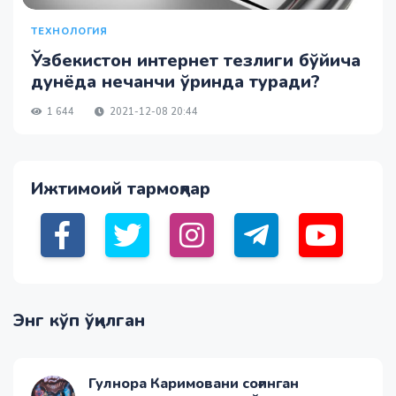
ТЕХНОЛОГИЯ
Ўзбекистон интернет тезлиги бўйича
дунёда нечанчи ўринда туради?
1 644
2021-12-08 20:44
Ижтимоий тармоқлар
Энг кўп ўқилган
Гулнора Каримовани соғинган