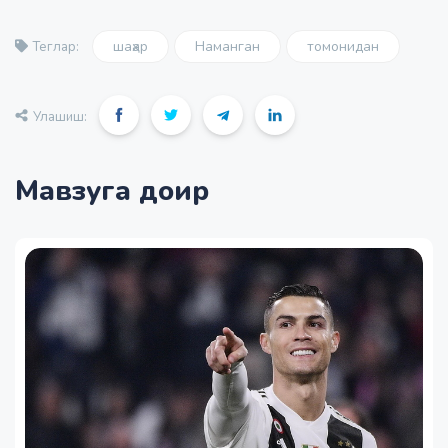
шаҳар
Наманган
томонидан
Теглар:
Улашиш:
Мавзуга доир