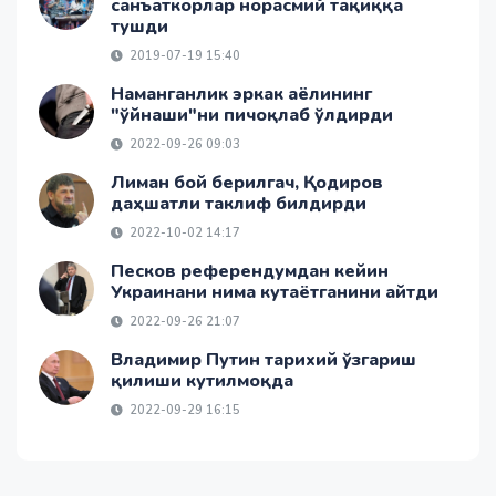
санъаткорлар норасмий тақиққа
тушди
2019-07-19 15:40
Наманганлик эркак аёлининг
"ўйнаши"ни пичоқлаб ўлдирди
2022-09-26 09:03
Лиман бой берилгач, Қодиров
даҳшатли таклиф билдирди
2022-10-02 14:17
Песков референдумдан кейин
Украинани нима кутаётганини айтди
2022-09-26 21:07
Владимир Путин тарихий ўзгариш
қилиши кутилмоқда
2022-09-29 16:15