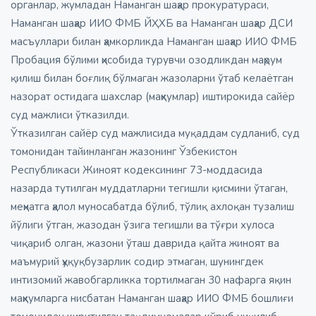
органлар, жумладан Наманган шаҳар прокуратураси,
Наманган шаҳар ИИО ФМБ ЙҲХБ ва Наманган шаҳар ДСИ
масъуллари билан ҳамкорликда Наманган шаҳар ИИО ФМБ
Пробация бўлими ҳисобида турувчи озодликдан маҳрум
қилиш билан боғлиқ бўлмаган жазоларни ўтаб келаётган
назорат остидага шахслар (маҳкумлар) иштирокида сайёр
суд мажлиси ўтказилди.
Ўтказилган сайёр суд мажлисида муқаддам судланиб, суд
томонидан тайинланган жазонинг Ўзбекистон
Республикаси Жиноят кодексининг 73-моддасида
назарда тутилган муддатларни тегишли қисмини ўтаган,
меҳнатга ҳалол муносабатда бўлиб, тўлиқ ахлоқан тузалиш
йўлиги ўтган, жазодан ўзига тегишли ва тўғри хулоса
чиқариб олган, жазони ўташ даврида қайта жиноят ва
маъмурий ҳуқуқбузарлик содир этмаган, шунингдек
интизомий жавобгарликка тортилмаган 30 нафарга яқин
маҳкумларга нисбатан Наманган шаҳар ИИО ФМБ бошлиғи