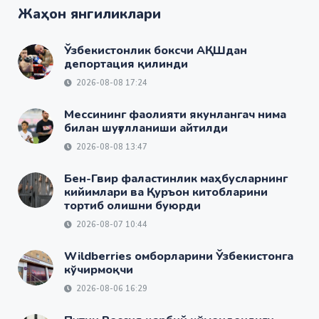
Жаҳон янгиликлари
Ўзбекистонлик боксчи АҚШдан
депортация қилинди
2026-08-08 17:24
Мессининг фаолияти якунлангач нима
билан шуғулланиши айтилди
2026-08-08 13:47
Бен-Гвир фаластинлик маҳбусларнинг
кийимлари ва Қуръон китобларини
тортиб олишни буюрди
2026-08-07 10:44
Wildberries омборларини Ўзбекистонга
кўчирмоқчи
2026-08-06 16:29