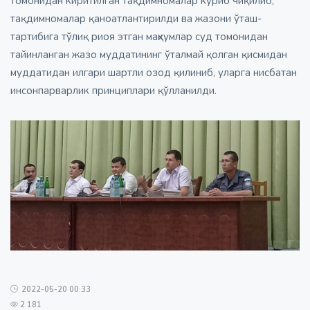
томонидан киритилган тақдимномалар кўриб чиқилиб,
тақдимномалар қаноатлантирилди ва жазони ўташ-
тартибига тўлиқ риоя этган маҳкумлар суд томонидан
тайинланган жазо муддатининг ўталмай қолган қисмидан
муддатидан илгари шартли озод қилиниб, уларга нисбатан
инсонпарварлик принциплари қўлланилди.
2022-05-20 00:33
2 181