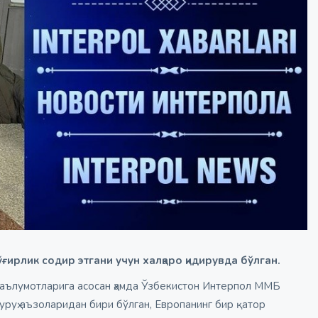
ғирлик содир этгани учун халқаро қидирувда бўлган.
аълумотларига асосан ҳамда Ўзбекистон Интерпол ММБ
уруҳ аъзоларидан бири бўлган, Европанинг бир қатор