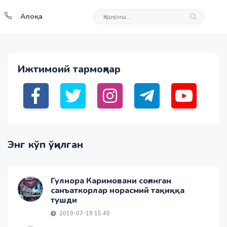
Алоқа
Ижтимоий тармоқлар
Энг кўп ўқилган
Гулнора Каримовани соғинган
санъаткорлар норасмий тақиққа
тушди
2019-07-19 15:40