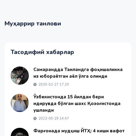
Муҳаррир танлови
Тасодифий хабарлар
Самарқандда Таиландга фоҳишаликка
қиз юбораётган аёл қўлга олинди
2020-02-27 17:20
Ўзбекистонда 15 йилдан бери
қидирувда бўлган шахс Қозоғистонда
ушланди
2023-09-29 14:47
Фарғонада мудҳиш ЙТҲ: 4 киши вафот