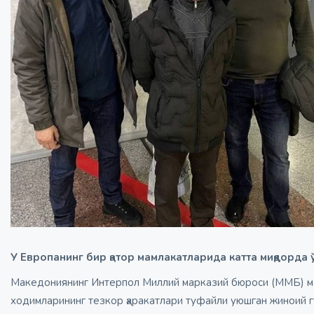
У Европанинг бир қатор мамлакатларида катта миқдорда ў
Македониянинг Интерпол Миллий марказий бюроси (ММБ) м
ходимларининг тезкор ҳаракатлари туфайли уюшган жиноий г