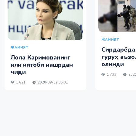
ЖАМИЯТ
ЖАМИЯТ
Сирдарёда
гуруҳ аъзол
Лола Каримованинг
олинди
илк китоби нашрдан
чиқди
1 733
2021
1 621
2020-09-09 05:01