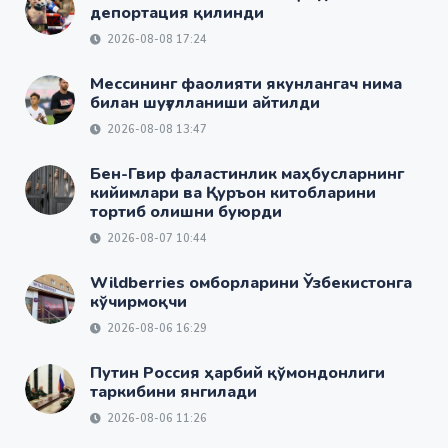
депортация қилинди
2026-08-08 17:24
Мессининг фаолияти якунлангач нима
билан шуғулланиши айтилди
2026-08-08 13:47
Бен-Гвир фаластинлик маҳбусларнинг
кийимлари ва Қуръон китобларини
тортиб олишни буюрди
2026-08-07 10:44
Wildberries омборларини Ўзбекистонга
кўчирмоқчи
2026-08-06 16:29
Путин Россия ҳарбий қўмондонлиги
таркибини янгилади
2026-08-06 11:26