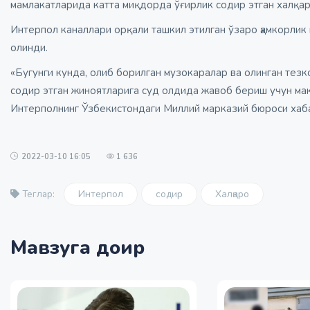
мамлакатларида катта миқдорда ўғирлик содир этган халқа
Интерпол каналлари орқали ташкил этилган ўзаро ҳамкорлик
олинди.
«Бугунги кунда, олиб борилган музокаралар ва олинган тез
содир этган жиноятларига суд олдида жавоб бериш учун ма
Интерполнинг Ўзбекистондаги Миллий марказий бюроси хаб
2022-03-10 16:05
1 636
Интерпол
содир
Халқаро
Теглар:
Мавзуга доир