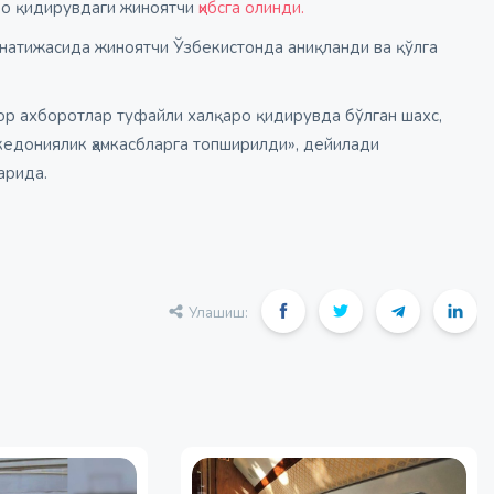
ро қидирувдаги жиноятчи
ҳибсга олинди.
 натижасида жиноятчи Ўзбекистонда аниқланди ва қўлга
кор ахборотлар туфайли халқаро қидирувда бўлган шахс,
кедониялик ҳамкасбларга топширилди», дейилади
арида.
Улашиш: