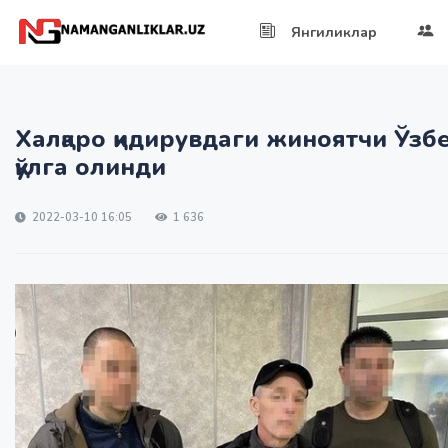
Янгиликлар
Халқаро қидирувдаги жиноятчи Ўзб
қўлга олинди
2022-03-10 16:05
1 636