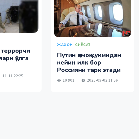
ЖАХОН
СИЁСАТ
 террорчи
Путин қамоқ ҳукмидан
ари қўлга
кейин илк бор
Россияни тарк этади
-11-11 22:25
10 901
2023-09-02 11:56