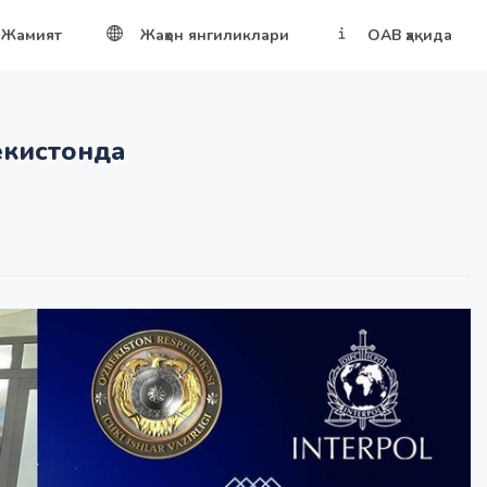
Жамият
Жаҳон янгиликлари
ОАВ ҳақида
екистонда