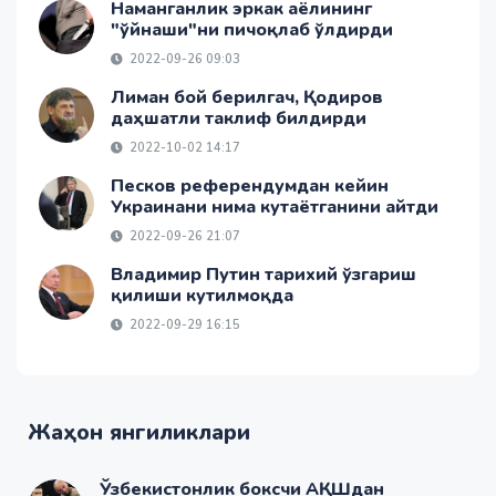
Наманганлик эркак аёлининг
"ўйнаши"ни пичоқлаб ўлдирди
2022-09-26 09:03
Лиман бой берилгач, Қодиров
даҳшатли таклиф билдирди
2022-10-02 14:17
Песков референдумдан кейин
Украинани нима кутаётганини айтди
2022-09-26 21:07
Владимир Путин тарихий ўзгариш
қилиши кутилмоқда
2022-09-29 16:15
Жаҳон янгиликлари
Ўзбекистонлик боксчи АҚШдан