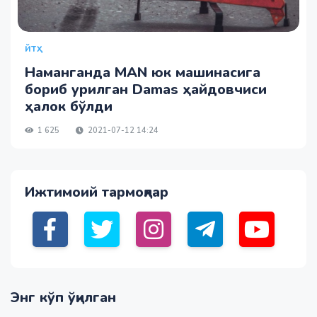
ЙТҲ
Наманганда MAN юк машинасига
бориб урилган Damas ҳайдовчиси
ҳалок бўлди
1 625
2021-07-12 14:24
Ижтимоий тармоқлар
Энг кўп ўқилган