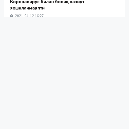
Коронавирус билан боғлиқ вазият
яхшиланмаяпти
2021-04-12 16:27
Россия уруш бошлангандан бери
қанча қурол йўқотгани маълум
қилинди
2022-11-22 12:06
АҚШ ва Хитой ўртасидаги эҳтимолий
можаро барча учун ҳалокатли бўлади
– Блинкен
2021-12-14 16:55
Наманганда карантинга олинган
фуқаролар ҳақида маълумот берилди
2020-03-18 14:21