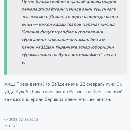
Путин бундан кейинги қандай ҳаракатларни
режалаштираётгани ҳақида аниқ тушунчага
эга эмасмиз. Демак, ҳозирги шароитда ягона
ечим — имкон қадар тезроқ ҳаракат қилиш.
Украина фақат мудофаа қуролларини
сўраганини таъкидламоқчиман, биз ҳеч
қачон АҚШдан Украинага аскар юборишни
сўрамаганмиз ва бунга интилмаймиз”, деган
у.
АҚШ Президенти Жо Байден кеча, 22 февраль куни Оқ
уйда Кулеба билан учрашувда Вашингтон Киевга ҳарбий
ва иқтисодий ёрдам беришда давом этишини айтган.
2022-02-23 20:18
1 840