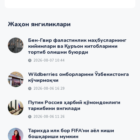
Жаҳон янгиликлари
Бен-Гвир фаластинлик маҳбусларнинг
кийимлари ва Қуръон китобларини
тортиб олишни буюрди
2026-08-07 10:44
Wildberries омборларини Ўзбекистонга
кўчирмоқчи
2026-08-06 16:29
Путин Россия ҳарбий қўмондонлиги
таркибини янгилади
2026-08-06 11:26
Тарихда илк бор FIFA’ни аёл киши
бошқариши мумкин