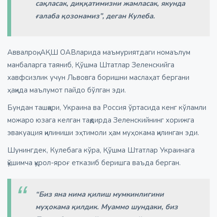
сақласак, диққатимизни жамласак, якунда
ғалаба қозонамиз”, деган Кулеба.
Аввалроқ, АҚШ ОАВларида маъмуриятдаги номаълум
манбаларга таяниб, Қўшма Штатлар Зеленскийга
хавфсизлик учун Львовга боришни маслаҳат бергани
ҳақида маълумот пайдо бўлган эди.
Бундан ташқари, Украина ва Россия ўртасида кенг кўламли
можаро юзага келган тақдирда Зеленскийнинг хорижга
эвакуация қилиниши эҳтимоли ҳам муҳокама қилинган эди.
Шунингдек, Кулебага кўра, Қўшма Штатлар Украинага
қўшимча қурол-яроғ етказиб беришга ваъда берган.
“Биз яна нима қилиш мумкинлигини
муҳокама қилдик. Муаммо шундаки, биз