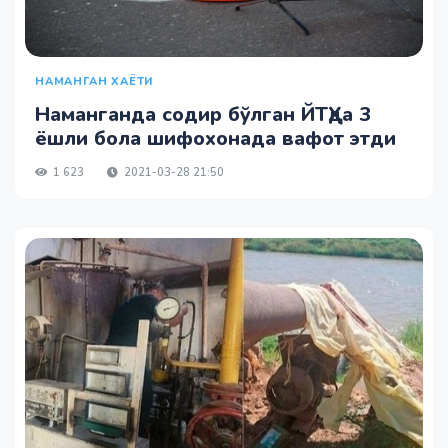
НАМАНГАН ХАЁТИ
Наманганда содир бўлган ЙТҲда 3
ёшли бола шифохонада вафот этди
1 623
2021-03-28 21:50