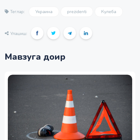
Украина
prezidenti
Кулеба
Теглар:
Улашиш:
Мавзуга доир