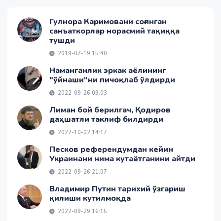
Гулнора Каримовани соғинган
санъаткорлар норасмий тақиққа
тушди
2019-07-19 15:40
Наманганлик эркак аёлининг
"ўйнаши"ни пичоқлаб ўлдирди
2022-09-26 09:03
Лиман бой берилгач, Қодиров
даҳшатли таклиф билдирди
2022-10-02 14:17
Песков референдумдан кейин
Украинани нима кутаётганини айтди
2022-09-26 21:07
Владимир Путин тарихий ўзгариш
қилиши кутилмоқда
2022-09-29 16:15