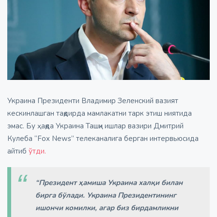
Украина Президенти Владимир Зеленский вазият
кескинлашган тақдирда мамлакатни тарк этиш ниятида
эмас. Бу ҳақда Украина Ташқи ишлар вазири Дмитрий
Кулеба “Fox News” телеканалига берган интервьюсида
айтиб
ўтди.
“Президент ҳамиша Украина халқи билан
бирга бўлади. Украина Президентининг
ишончи комилки, агар биз бирдамликни