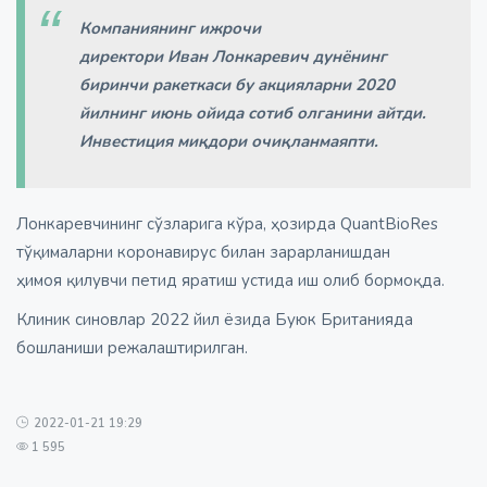
Компаниянинг ижрочи
директори Иван Лонкаревич дунёнинг
биринчи ракеткаси бу акцияларни 2020
йилнинг июнь ойида сотиб олганини айтди.
Инвестиция миқдори очиқланмаяпти.
Лонкаревчининг сўзларига кўра, ҳозирда QuantBioRes
тўқималарни коронавирус билан зарарланишдан
ҳимоя қилувчи петид яратиш устида иш олиб бормоқда.
Клиник синовлар 2022 йил ёзида Буюк Британияда
бошланиши режалаштирилган.
2022-01-21 19:29
1 595