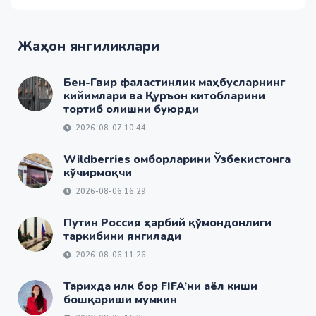
Жаҳон янгиликлари
Бен-Гвир фаластинлик маҳбусларнинг
кийимлари ва Қуръон китобларини
тортиб олишни буюрди
2026-08-07 10:44
Wildberries омборларини Ўзбекистонга
кўчирмоқчи
2026-08-06 16:29
Путин Россия ҳарбий қўмондонлиги
таркибини янгилади
2026-08-06 11:26
Тарихда илк бор FIFA’ни аёл киши
бошқариши мумкин