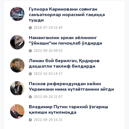
Гулнора Каримовани соғинган
санъаткорлар норасмий тақиққа
тушди
2019-07-19 15:40
Наманганлик эркак аёлининг
"ўйнаши"ни пичоқлаб ўлдирди
2022-09-26 09:03
Лиман бой берилгач, Қодиров
даҳшатли таклиф билдирди
2022-10-02 14:17
Песков референдумдан кейин
Украинани нима кутаётганини айтди
2022-09-26 21:07
Владимир Путин тарихий ўзгариш
қилиши кутилмоқда
2022-09-29 16:15