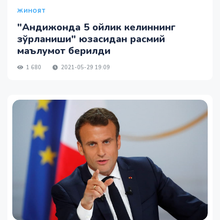
ЖИНОЯТ
"Андижонда 5 ойлик келиннинг
зўрланиши" юзасидан расмий
маълумот берилди
1 680
2021-05-29 19:09