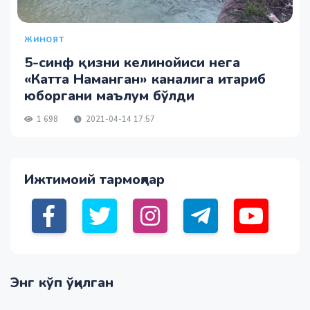
ЖИНОЯТ
5-синф қизни келинойиси нега
«Катта Наманган» каналига итариб
юборгани маълум бўлди
1 698
2021-04-14 17:57
Ижтимоий тармоқлар
Энг кўп ўқилган