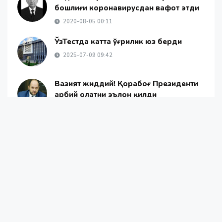
бошлиғи коронавирусдан вафот этди
2020-08-05 00:11
ЎзТестда катта ўғрилик юз берди
2025-07-09 09:42
Вазият жиддий! Қорабоғ Президенти
ҳарбий ҳолатни эълон қилди
2020-09-27 21:56
2021 йил дунёда миллиардер сони яна
400 тага кўпайди
2021-12-29 20:18
Янгиликлар
Жамият
Жаҳон янгиликлари
ОАВ ҳақида