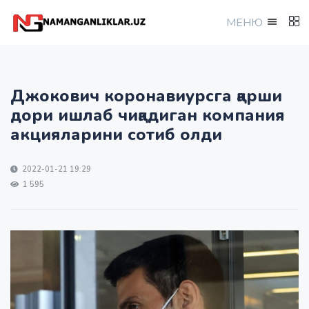
МEНЮ
Джокович коронавиурсга қарши
дори ишлаб чиқадиган компания
акцияларини сотиб олди
2022-01-21 19:29
1 595