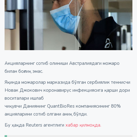
Акцияларнинг сотиб олиниши Австралиядаги можаро
билан боғлиқ эмас.
Яқинда можаролар марказида бўлган сербиялик теннисчи
Новак Джокович коронавирус инфекциясига қарши дори
воситалари ишлаб
чиқувчи Даниянинг QuantBioRes компаниясининг 80%
акцияларини сотиб олгани аниқ бўлди.
Бу ҳақда Reuters агентлиги
хабар қилмоқда.