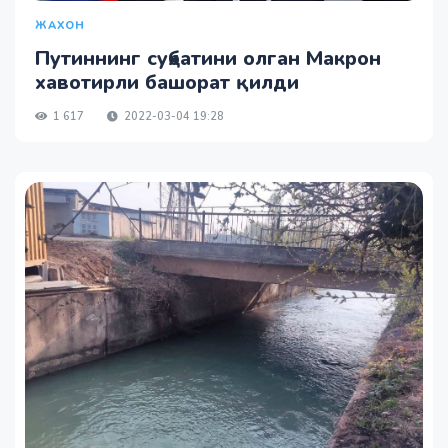
ЖАХОН
Путиннинг суҳбатини олган Макрон
хавотирли башорат қилди
1 617
2022-03-04 19:28