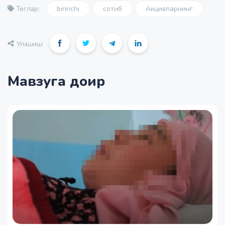
birinchi
сотиб
Акцияларнинг
Теглар:
Улашиш:
Мавзуга доир