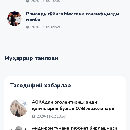
2026-08-05 16:35
Роналду тўйига Мессини таклиф қилди –
манба
2026-08-05 09:49
Муҳаррир танлови
Тасодифий хабарлар
АОКАдан огоҳлантириш: энди
қонунларни бузган ОАВ жазоланади
2020-11-12 13:57
Андижон тумани тиббиёт бирлашмаси