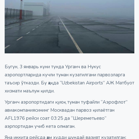
Бугун, 3 январь куни тунда Урганч ва Нукус
аэропортларида кучли туман кузатилгани парвозларга
таъсир ўтказди. Бу ҳақда “Uzbekistan Airports” АЖ Матбуот
хизмати маълум қилди.
Урганч аэропортидаги қуюқ туман туфайли “Аэрофлот”
авиакомпаниясининг Москвадан парвоз қилаётган
AFL1976 рейси соат 03:25 да “Шереметьево”
аэрпортидан учиб кета олмаган.
Яна иккита рейсда ҳам худди шундай вазият кузатилган: