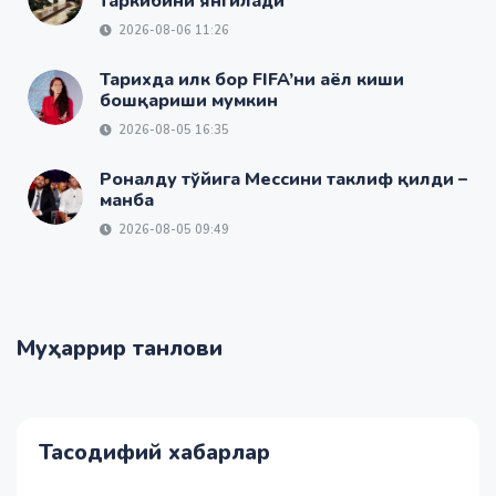
таркибини янгилади
2026-08-06 11:26
Тарихда илк бор FIFA’ни аёл киши
бошқариши мумкин
2026-08-05 16:35
Роналду тўйига Мессини таклиф қилди –
манба
2026-08-05 09:49
Муҳаррир танлови
Тасодифий хабарлар