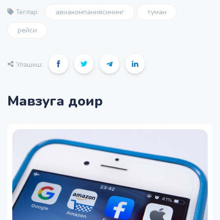
авиакомпаниясининг
туман
Теглар:
рейси
Улашиш:
Мавзуга доир