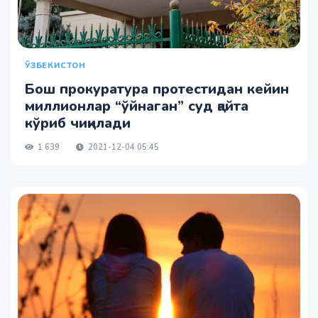
ЎЗБЕКИСТОН
Бош прокуратура протестидан кейин
миллионлар “ўйнаган” суд қайта
кўриб чиқилади
1 639
2021-12-04 05:45