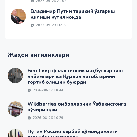
2022-09-26 21:07
Владимир Путин тарихий ўзгариш
қилиши кутилмоқда
2022-09-29 16:15
Жаҳон янгиликлари
Бен-Гвир фаластинлик маҳбусларнинг
кийимлари ва Қуръон китобларини
тортиб олишни буюрди
2026-08-07 10:44
Wildberries омборларини Ўзбекистонга
кўчирмоқчи
2026-08-06 16:29
Путин Россия ҳарбий қўмондонлиги