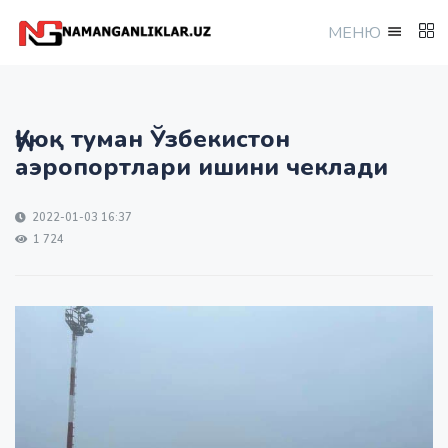
МEНЮ
Қуюқ туман Ўзбекистон
аэропортлари ишини чеклади
2022-01-03 16:37
1 724