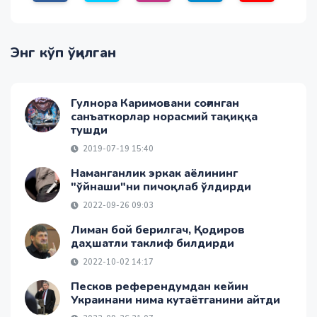
Энг кўп ўқилган
Гулнора Каримовани соғинган
санъаткорлар норасмий тақиққа
тушди
2019-07-19 15:40
Наманганлик эркак аёлининг
"ўйнаши"ни пичоқлаб ўлдирди
2022-09-26 09:03
Лиман бой берилгач, Қодиров
даҳшатли таклиф билдирди
2022-10-02 14:17
Песков референдумдан кейин
Украинани нима кутаётганини айтди