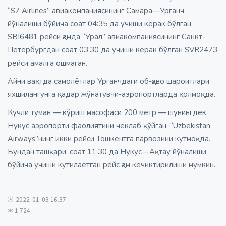
“S7 Airlines” авиакомпаниясининг Самара—Урганч
йўналиши бўйича соат 04:35 да учиши керак бўлган
SBI6481 рейси ҳамда “Урал” авиакомпаниясининг Санкт-
Петербургдан соат 03:30 да учиши керак бўлган SVR2473
рейси амалга ошмаган.
Айни вақтда самолётлар Урганчдаги об-ҳаво шароитлари
яхшилангунга қадар жўнатувчи-аэропортларда қолмоқда.
Кучли туман — кўриш масофаси 200 метр — шунингдек,
Нукус аэропорти фаолиятини чеклаб қўйган. “Uzbekistan
Airways”нинг икки рейси Тошкентга парвозини кутмоқда.
Бундан ташқари, соат 11:30 да Нукус—Ақтау йўналиши
бўйича учиши кутилаётган рейс ҳам кечиктирилиши мумкин.
2022-01-03 16:37
1 724