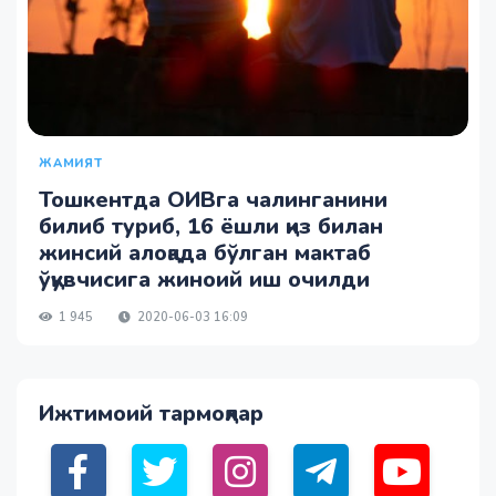
ЖАМИЯТ
Тошкентда ОИВга чалинганини
билиб туриб, 16 ёшли қиз билан
жинсий алоқада бўлган мактаб
ўқувчисига жиноий иш очилди
1 945
2020-06-03 16:09
Ижтимоий тармоқлар