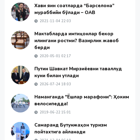
Хави яқин соатларда “Барселона”
мураббийи бўлади – ОАВ
2021-11-04 22:03
Мактабларда имтиҳонлар бекор
қилингани ростми? Вазирлик жавоб
берди
2020-05-01 02:17
Путин Шавкат Мирзиёевни таваллуд
куни билан қутлади
2026-07-24 18:03
Наманганда "Ёшлар марафони": Ҳоким
велосипедда!
2019-06-22 15:01
Самарқанд Бутунжаҳон туризм
пойтахтига айланади