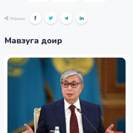
Улашиш:
Мавзуга доир