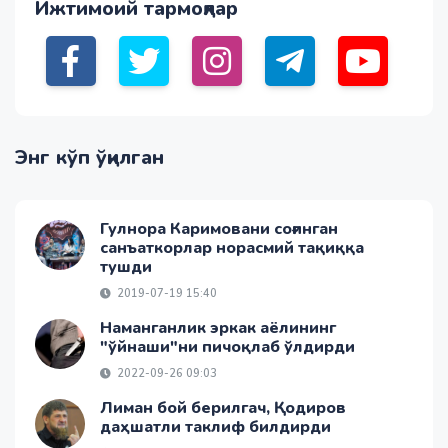
Ижтимоий тармоқлар
Энг кўп ўқилган
Гулнора Каримовани соғинган
санъаткорлар норасмий тақиққа
тушди
2019-07-19 15:40
Наманганлик эркак аёлининг
"ўйнаши"ни пичоқлаб ўлдирди
2022-09-26 09:03
Лиман бой берилгач, Қодиров
даҳшатли таклиф билдирди