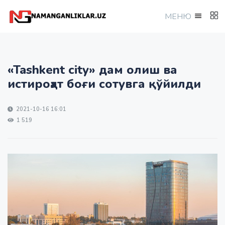
МEНЮ
«Tashkent city» дам олиш ва
истироҳат боғи сотувга қўйилди
2021-10-16 16:01
1 519