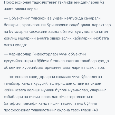
Профессионал ташкилотнинг таклифи қуйидагиларни ўз
ичига олиши керак:
— Объектнинг тавсифи ва ундан келгусида самарали
бошқариш, яратилган иш ўринларини сақлаб қолиш, дарахтлар
ва буталарни кесмаслик ҳамда объект ҳудудида капитал
қурилиш ишларини амалга оширмаслик кабиларни инобатга
олган ҳолда:
— Харидорлар (инвесторлар) учун объектни
хусусийлаштириш бўйича белгиланадиган талаблар ҳамда
объектни хусусийлаштиришнинг шартлари ва шакллари;
— потенциал харидорларни саралаш учун қўйиладиган
талаблар ҳамда хусусийлаштиришдан олдин ва ундан
кейин юзага келиши мумкин бўлган муаммолар, уларнинг
сабаблари ва ечими юзасидан «Мастер план»нинг
батафсил тавсифи ҳамда ишни ташкил этиш бўйича
профессионал ташкилотнинг оқилона тавсиялари (40