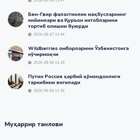
2026-08-08 13:47
Бен-Гвир фаластинлик маҳбусларнинг
кийимлари ва Қуръон китобларини
тортиб олишни буюрди
2026-08-07 10:44
Wildberries омборларини Ўзбекистонга
кўчирмоқчи
2026-08-06 16:29
Путин Россия ҳарбий қўмондонлиги
таркибини янгилади
2026-08-06 11:26
Муҳаррир танлови