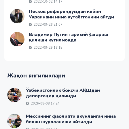
2022-10-02 14:17
Песков референдумдан кейин
Украинани нима кутаётганини айтди
2022-09-26 21:07
Владимир Путин тарихий ўзгариш
қилиши кутилмоқда
2022-09-29 16:15
Жаҳон янгиликлари
Ўзбекистонлик боксчи АҚШдан
депортация қилинди
2026-08-08 17:24
Мессининг фаолияти якунлангач нима
билан шуғулланиши айтилди