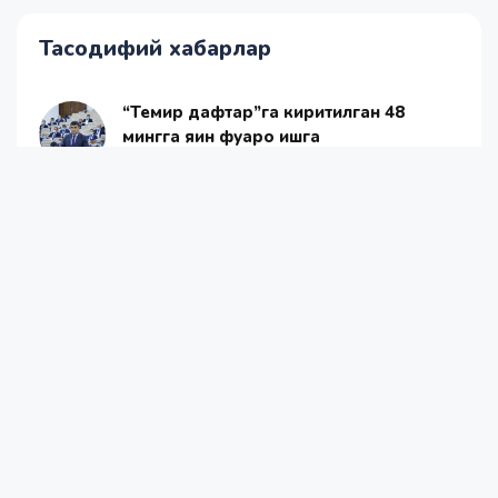
Тасодифий хабарлар
“Темир дафтар”га киритилган 48
мингга яқин фуқаро ишга
жойлаштирилди
2020-12-20 05:35
Долларнинг расмий курси янгиланди
2025-08-27 16:27
Диққат! 22 майдан бошлаб карантин яна
енгиллаштирилади
2020-05-21 23:48
Қишда мактаб ўқувчи қизларига шим
кийишга рухсат берилди
2019-11-28 15:57