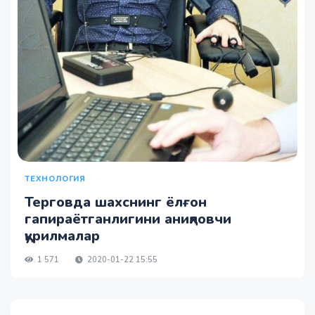
ТЕХНОЛОГИЯ
Терговда шахснинг ёлғон
гапираётганлигини аниқловчи
қурилмалар
1 571
2020-01-22 15:55