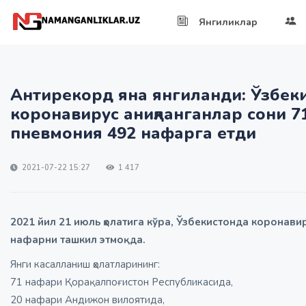
Янгиликлар
Антирекорд яна янгиланди: Ўзбек
коронавирус аниқланганлар сони 7
пневмония 492 нафарга етди
2021-07-22 15:27
1 417
2021 йил 21 июль ҳолатига кўра, Ўзбекистонда коронави
нафарни ташкил этмоқда.
Янги касалланиш ҳолатларининг:
71 нафари Қорақалпоғистон Республикасида,
20 нафари Андижон вилоятида,