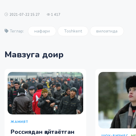
2021-07-22 15:27
1 417
нафари
Toshkent
вилоятида
Теглар:
Мавзуга доир
ЖАМИЯТ
Россиядан қайтаётган
ШОУ-БИЗНЕС
М