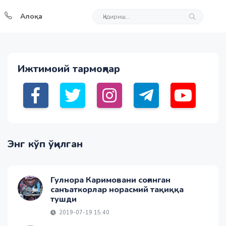
Алоқа
Ижтимоий тармоқлар
Энг кўп ўқилган
Гулнора Каримовани соғинган
санъаткорлар норасмий тақиққа
тушди
2019-07-19 15:40