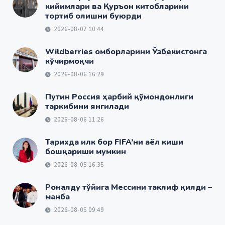
кийимлари ва Қуръон китобларини
тортиб олишни буюрди
2026-08-07 10:44
Wildberries омборларини Ўзбекистонга
кўчирмоқчи
2026-08-06 16:29
Путин Россия ҳарбий қўмондонлиги
таркибини янгилади
2026-08-06 11:26
Тарихда илк бор FIFA’ни аёл киши
бошқариши мумкин
2026-08-05 16:35
Роналду тўйига Мессини таклиф қилди –
манба
2026-08-05 09:49