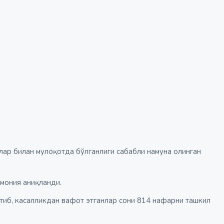
ар билан мулоқотда бўлганлиги сабабли намуна олинган
мония аниқланди.
тиб, касалликдан вафот этганлар сони 814 нафарни ташкил