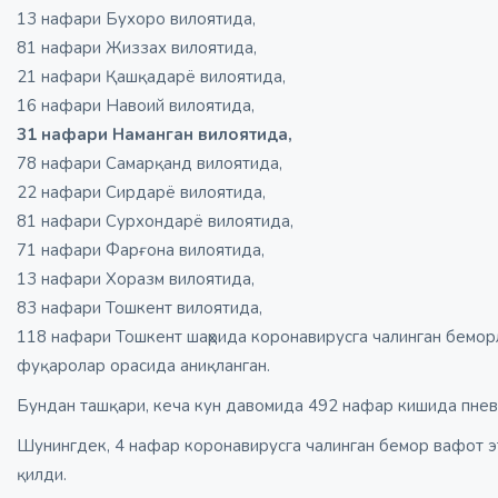
13 нафари Бухоро вилоятида,
81 нафари Жиззах вилоятида,
21 нафари Қашқадарё вилоятида,
16 нафари Навоий вилоятида,
31 нафари Наманган вилоятида,
78 нафари Самарқанд вилоятида,
22 нафари Сирдарё вилоятида,
81 нафари Сурхондарё вилоятида,
71 нафари Фарғона вилоятида,
13 нафари Хоразм вилоятида,
83 нафари Тошкент вилоятида,
118 нафари Тошкент шаҳрида коронавирусга чалинган беморл
фуқаролар орасида аниқланган.
Бундан ташқари, кеча кун давомида 492 нафар кишида пнев
Шунингдек, 4 нафар коронавирусга чалинган бемор вафот э
қилди.