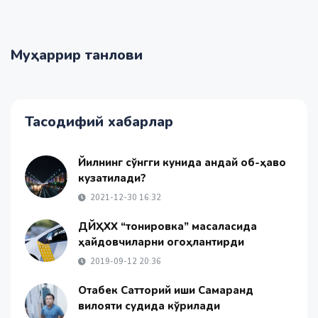
Муҳаррир танлови
Тасодифий хабарлар
Йилнинг сўнгги кунида қандай об-ҳаво
кузатилади?
2021-12-30 16:32
ДЙҲХХ “тонировка” масаласида
ҳайдовчиларни огоҳлантирди
2019-09-12 20:36
Отабек Сатторий иши Самарқанд
вилояти судида кўрилади