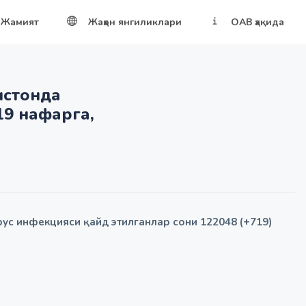
Жамият
Жаҳон янгиликлари
ОАВ ҳақида
истонда
19 нафарга,
рус инфекцияси қайд этилганлар сони 122048 (+719)