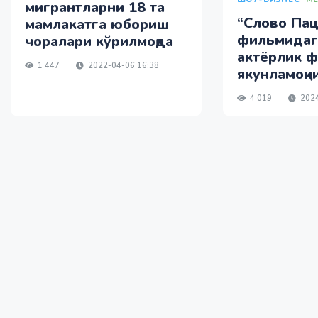
мигрантларни 18 та
“Слово Пац
мамлакатга юбориш
фильмидаг
чоралари кўрилмоқда
актёрлик 
1 447
2022-04-06 16:38
якунламоқч
4 019
2024