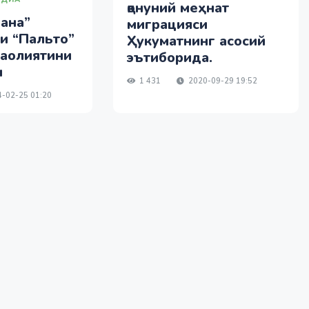
қонуний меҳнат
ана”
миграцияси
и “Пальто”
Ҳукуматнинг асосий
фаолиятини
эътиборида.
и
1 431
2020-09-29 19:52
-02-25 01:20