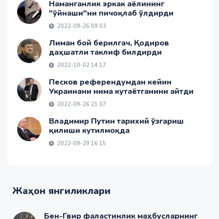
Наманганлик эркак аёлининг
"ўйнаши"ни пичоқлаб ўлдирди
2022-09-26 09:03
Лиман бой берилгач, Қодиров
даҳшатли таклиф билдирди
2022-10-02 14:17
Песков референдумдан кейин
Украинани нима кутаётганини айтди
2022-09-26 21:07
Владимир Путин тарихий ўзгариш
қилиши кутилмоқда
2022-09-29 16:15
Жаҳон янгиликлари
Бен-Гвир фаластинлик маҳбусларнинг