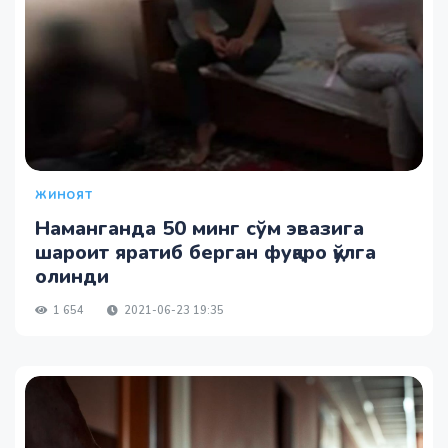
ЖИНОЯТ
Наманганда 50 минг сўм эвазига
шароит яратиб берган фуқаро қўлга
олинди
1 654
2021-06-23 19:35