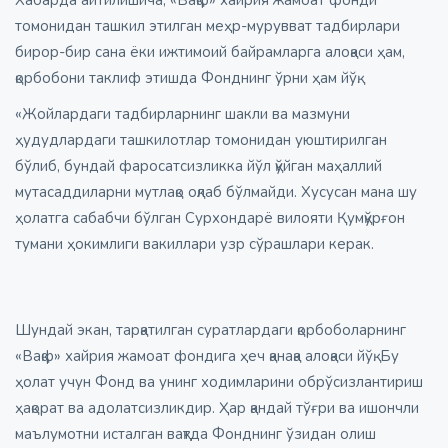
Хабарда айтилишича, «Вақф» хайрия жамоат фонди
томонидан ташкил этилган меҳр-мурувват тадбирлари
бирор-бир сана ёки ижтимоий байрамларга алоқаси ҳам,
қорбобони таклиф этишда Фонднинг ўрни ҳам йўқ.
«Жойлардаги тадбирларнинг шакли ва мазмуни
ҳудудлардаги ташкилотлар томонидан уюштирилган
бўлиб, бундай фаросатсизликка йўл қўйган маҳаллий
мутасаддиларни мутлақо оқлаб бўлмайди. Хусусан мана шу
ҳолатга сабабчи бўлган Сурхондарё вилояти Қумқўрғон
тумани ҳокимлиги вакиллари узр сўрашлари керак.
Шундай экан, тарқатилган суратлардаги қорбоболарнинг
«Вақф» хайрия жамоат фондига ҳеч қанақа алоқаси йўқ. Бу
ҳолат учун Фонд ва унинг ходимларини обрўсизлантириш
ҳақорат ва адолатсизликдир. Ҳар қандай тўғри ва ишончли
маълумотни исталган вақтда Фонднинг ўзидан олиш