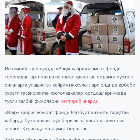
Ижтимоий тармоқларда «Вақф» хайрия жамоат фонди
томонидан юртимизда истиқомат қилаётган ёрдамга муҳтож
оилаларга улашилган хайрия маҳсулотлари олдида қорбобо
сурати тасвирланган фотолавҳалар юртдошларимизда
турли салбий фикрларни
келтириб чиқарди.
«Вақф» хайрия жамоат фонди Матбуот хизмати тарқатган
хабарда бу воқеанинг рўй бериши ва унга ташкилотнинг
алоқаси тўғрисида маълумот берилган.