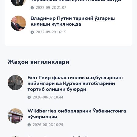
2022-09-26 21:07
Владимир Путин тарихий ўзгариш
қилиши кутилмоқда
2022-09-29 16:15
Жаҳон янгиликлари
Бен-Гвир фаластинлик маҳбусларнинг
кийимлари ва Қуръон китобларини
тортиб олишни буюрди
2026-08-07 10:44
Wildberries омборларини Ўзбекистонга
кўчирмоқчи
2026-08-06 16:29