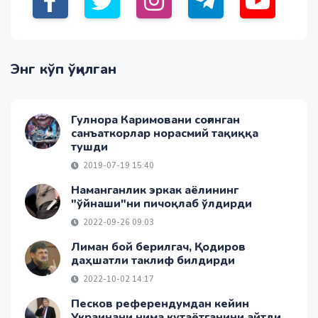
Энг кўп ўқилган
Гулнора Каримовани соғинган
санъаткорлар норасмий тақиққа
тушди
2019-07-19 15:40
Наманганлик эркак аёлининг
"ўйнаши"ни пичоқлаб ўлдирди
2022-09-26 09:03
Лиман бой берилгач, Қодиров
даҳшатли таклиф билдирди
2022-10-02 14:17
Песков референдумдан кейин
Украинани нима кутаётганини айтди