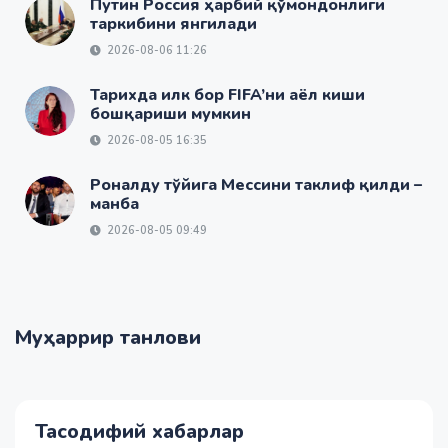
Путин Россия ҳарбий қўмондонлиги
таркибини янгилади
2026-08-06 11:26
Тарихда илк бор FIFA’ни аёл киши
бошқариши мумкин
2026-08-05 16:35
Роналду тўйига Мессини таклиф қилди –
манба
2026-08-05 09:49
Муҳаррир танлови
Тасодифий хабарлар