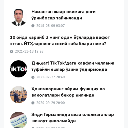
Наманган шаҳар ҳокимига янги
ўринбосар тайинланди
2019-08-09 03:07
10 ойда қарийб 2 минг одам йўлларда вафот
этган. ЙТҲларнинг асосий сабаблари нима?
2021-11-13 19:26
Диққат! TikTok'даги хавфли челленж
туфайли ёшлар ўзини ўлдирмоқда
2021-07-27 20:49
Ҳокимларнинг айрим функция ва
ваколатлари бекор қилинди
2020-09-29 20:00
Энди Германияда виза ололмаганлар
шикоят қилолмайди