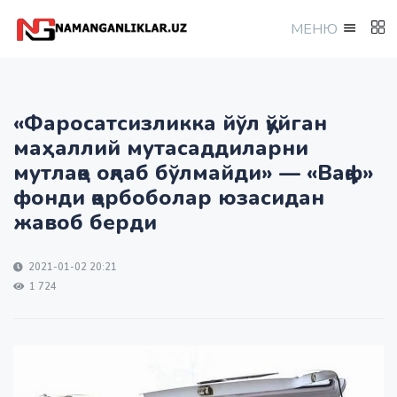
МEНЮ
«Фаросатсизликка йўл қўйган
маҳаллий мутасаддиларни
мутлақо оқлаб бўлмайди» — «Вақф»
фонди қорбоболар юзасидан
жавоб берди
2021-01-02 20:21
1 724