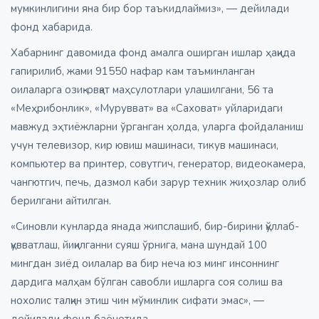
мумкинлигини яна бир бор таъкидлаймиз», — дейилади
фонд хабарида.
Хабарнинг давомида фонд амалга оширган ишлар ҳақида
гапирилиб, жами 91550 нафар кам таъминланган
оилаларга озиқ-овқат маҳсулотлари улашилгани, 56 та
«Меҳрибонлик», «Мурувват» ва «Саховат» уйларидаги
мавжуд эҳтиёжларни ўрганган ҳолда, уларга фойдаланиш
учун телевизор, кир ювиш машинаси, тикув машинаси,
компьютер ва принтер, совутгич, генератор, видеокамера,
чангютгич, печь, дазмол каби зарур техник жиҳозлар олиб
берилгани айтилган.
«Синовли кунларда янада жипслашиб, бир-бирини қўллаб-
қувватлаш, йиқилганни суяш ўрнига, мана шундай 100
мингдан зиёд оилалар ва бир неча юз минг инсоннинг
дардига малҳам бўлган савобли ишларга соя солиш ва
нохолис талқин этиш чин мўминлик сифати эмас», —