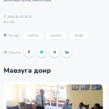
дейилади фонд баёнотида.
2021-01-02 20:21
1 724
хайрия
жамоат
«Вақф»
Теглар:
Улашиш:
Мавзуга доир