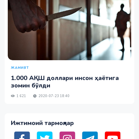
ЖАМИЯТ
1.000 АҚШ доллари инсон ҳаётига
зомин бўлди
1 621
2020-07-23 18:40
Ижтимоий тармоқлар