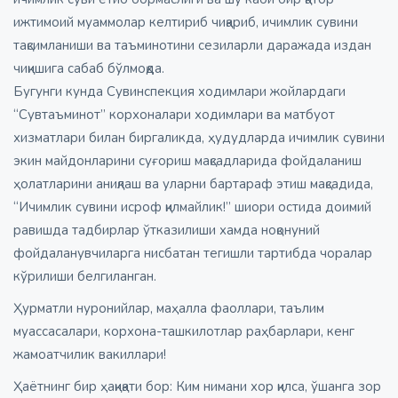
ижтимоий муаммолар келтириб чиқариб, ичимлик сувини
тақсимланиши ва таъминотини сезиларли даражада издан
чиқишига сабаб бўлмоқда.
Бугунги кунда Сувинспекция ходимлари жойлардаги
“Сувтаъминот” корхоналари ходимлари ва матбуот
хизматлари билан биргаликда, ҳудудларда ичимлик сувини
экин майдонларини суғориш мақсадларида фойдаланиш
ҳолатларини аниқлаш ва уларни бартараф этиш мақсадида,
“Ичимлик сувини исроф қилмайлик!” шиори остида доимий
равишда тадбирлар ўтказилиши хамда ноқонуний
фойдаланувчиларга нисбатан тегишли тартибда чоралар
кўрилиши белгиланган.
Ҳурматли нуронийлар, маҳалла фаоллари, таълим
муассасалари, корхона-ташкилотлар раҳбарлари, кенг
жамоатчилик вакиллари!
Ҳаётнинг бир ҳақиқати бор: Ким нимани хор қилса, ўшанга зор