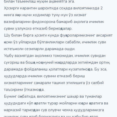
билан таъминлаш муҳим аҳамиятга эга.
Ҳозирги карантин шароитида соҳада вилоятимизда 2
минга яқин ишчи ходимлар туну-кун ўз хизмат
вазифаларини фидокорона бажариб аҳолига ичимлик
сувни узлуксиз етказиб бермоқдалар.
Шу билан бирга ҳозиги кунда фуқароларимизнинг аксарият
қисми ўз уйларида бўлганликлари сабабли, ичимлик суви
истеъмоли сезиларли даражада ошди.
Ушбу вазиятдан аҳолимиз томонидан, ичимлик сувидан
суғориш ва бошқа ноқонуний мақсадларда эхтиёждан ортиқ
даражада фойдаланиш ҳолатлари кузатилмоқда. Бу эса,
ҳудудларда ичимлик сувини етказиб бериш
хизматларининг самарали ташкил этилишига ўз салбий
таъсирини ўтказмоқда.
Бунинг оқибатида, вилоятимизнинг шаҳар ва туманлар
ҳудудидаги кўп қаватли турар жойларни юқори қаватига ва
марказий тармоқдан сув олувчи чекка ҳудудларимизга
ичимлик суви етиб бормаслиги ва шу каби бир қатор