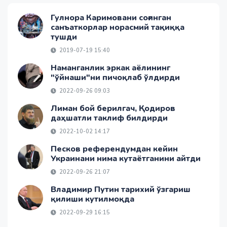
Гулнора Каримовани соғинган
санъаткорлар норасмий тақиққа
тушди
2019-07-19 15:40
Наманганлик эркак аёлининг
"ўйнаши"ни пичоқлаб ўлдирди
2022-09-26 09:03
Лиман бой берилгач, Қодиров
даҳшатли таклиф билдирди
2022-10-02 14:17
Песков референдумдан кейин
Украинани нима кутаётганини айтди
2022-09-26 21:07
Владимир Путин тарихий ўзгариш
қилиши кутилмоқда
2022-09-29 16:15