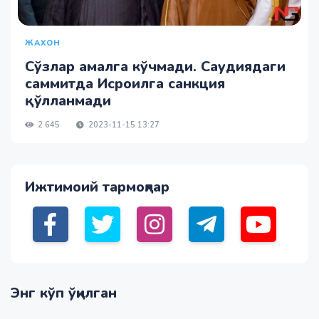
ЖАХОН
Сўзлар амалга кўчмади. Саудиядаги
саммитда Исроилга санкция
қўлланмади
2 645
2023-11-15 13:27
Ижтимоий тармоқлар
Энг кўп ўқилган