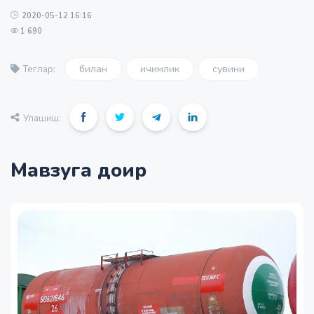
2020-05-12 16:16
1 690
билан
ичимлик
сувини
Теглар:
Улашиш:
Мавзуга доир