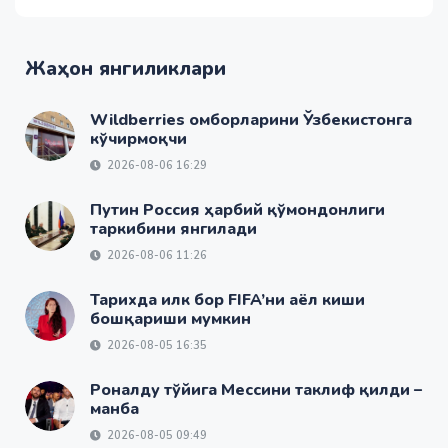
Жаҳон янгиликлари
Wildberries омборларини Ўзбекистонга
кўчирмоқчи
2026-08-06 16:29
Путин Россия ҳарбий қўмондонлиги
таркибини янгилади
2026-08-06 11:26
Тарихда илк бор FIFA’ни аёл киши
бошқариши мумкин
2026-08-05 16:35
Роналду тўйига Мессини таклиф қилди –
манба
2026-08-05 09:49