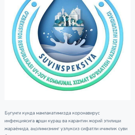
Бугунги кунда мамлакатимизда коронавирус
инфекциясига қарши кураш ва карантин жорий этилиши
жараёнида, аҳолимизнинг узлуксиз сифатли ичимлик суви