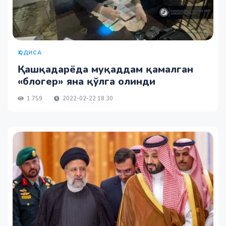
ҲОДИСА
Қашқадарёда муқаддам қамалган
«блогер» яна қўлга олинди
1 759
2022-02-22 18:30