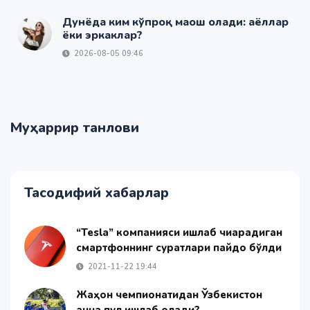
Дунёда ким кўпроқ маош олади: аёллар
ёки эркаклар?
2026-08-05 09:46
Муҳаррир танлови
Тасодифий хабарлар
“Tesla” компанияси ишлаб чиқарадиган
смартфоннинг суратлари пайдо бўлди
2021-11-22 19:44
Жаҳон чемпионатидан Ўзбекистон