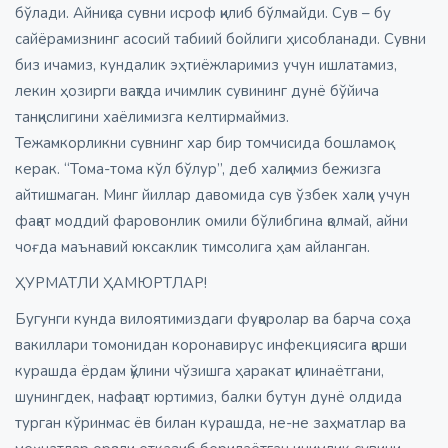
бўлади. Айниқса сувни исроф қилиб бўлмайди. Сув – бу
сайёрамизнинг асосий табиий бойлиги ҳисобланади. Сувни
биз ичамиз, кундалик эҳтиёжларимиз учун ишлатамиз,
лекин ҳозирги вақтда ичимлик сувининг дунё бўйича
танқислигини хаёлимизга келтирмаймиз.
Тежамкорликни сувнинг хар бир томчисида бошламоқ
керак. “Тома-тома кўл бўлур”, деб халқимиз бежизга
айтишмаган. Минг йиллар давомида сув ўзбек халқи учун
фақат моддий фаровонлик омили бўлибгина қолмай, айни
чоғда маънавий юксаклик тимсолига ҳам айланган.
ҲУРМАТЛИ ҲАМЮРТЛАР!
Бугунги кунда вилоятимиздаги фуқаролар ва барча соҳа
вакиллари томонидан коронавирус инфекциясига қарши
курашда ёрдам қўлини чўзишга ҳаракат қилинаётгани,
шунингдек, нафақат юртимиз, балки бутун дунё олдида
турган кўринмас ёв билан курашда, не-не заҳматлар ва