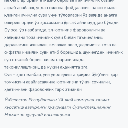
меҳнатлар орқали етказиб берилаётган ичимлик сувини
асраб авайлаш, ундан оқилона фойдаланиш ва истеъмол
қилинган ичимлик суви учун тўловларни ўз вақтида амалга
ошириш орқали ўз ҳиссамизни қўшсак айни муддао бўлади.
Бу эса, ўз навбатида, эл-юртимиз фаровонлиги ва
халқимизни тоза ичимлик суви билан таъминланиш
даражасини яхшилаш, келажак авлодларимизга тоза ва
сифатли ичимлик суви етиб боришида, шунингдек, ичимлик
сув етказиб бериш хизматларини янада
такомиллаштиришда муҳим аҳамиятга эга.
Сув – ҳаёт манбаи, уни увол қилишга ҳаққимиз йўқ. Унинг ҳар
томчисини авайласаккина юртимизни тўкин сочинлик,
ҳаётимизни фаровонлик тарк этмайди.
Ўзбекистон Республикаси Уй-жой коммунал хизмат
кўрсатиш вазирлиги ҳузуридаги Сувинспекциянинг
Наманган ҳудудий инспекцияси