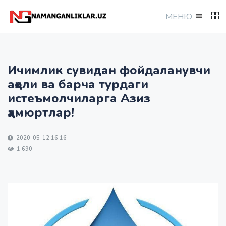
МEНЮ
Ичимлик сувидан фойдаланувчи
аҳоли ва барча турдаги
истеъмолчиларга Азиз
ҳамюртлар!
2020-05-12 16:16
1 690