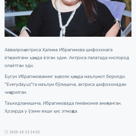
Аввалроқ актриса Ҳалима Ибрагимова шифохонага
ётқизилгани ҳақида ёзган эдик. Актриса палатада кислород
олаётган эди.
Бугун Ибрагимованинг аҳволи ҳақида маълумот берилди.
"Everyday.uz"га маълум бўлишича, актриса шифохонадан
чиқарилган.
Таъкидланишича, Ибрагимовада пневмония аниқланган.
Ҳозирда у ўзини яхши ҳис этмоқда.
2020-10-13 14:02