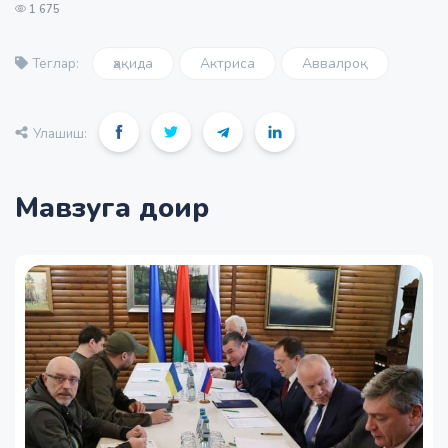
1 675
ҳақида
Актриса
Аввалроқ
Теглар:
Улашиш:
Мавзуга доир