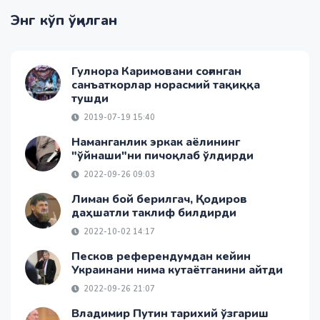
Энг кўп ўқилган
Гулнора Каримовани соғинган
санъаткорлар норасмий тақиққа
тушди
2019-07-19 15:40
Наманганлик эркак аёлининг
"ўйнаши"ни пичоқлаб ўлдирди
2022-09-26 09:03
Лиман бой берилгач, Қодиров
даҳшатли таклиф билдирди
2022-10-02 14:17
Песков референдумдан кейин
Украинани нима кутаётганини айтди
2022-09-26 21:07
Владимир Путин тарихий ўзгариш