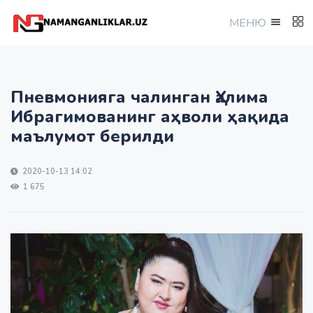
МEНЮ
Пневмонияга чалинган Ҳалима
Ибрагимованинг аҳволи ҳақида
маълумот берилди
2020-10-13 14:02
1 675