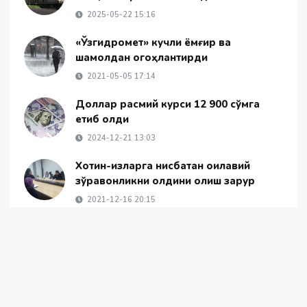
2025-05-22 15:16
«Ўзгидромет» кучли ёмғир ва
шамолдан огоҳлантирди
2021-05-05 17:14
Доллар расмий курси 12 900 сўмга
етиб қолди
2024-12-21 13:03
Хотин-қизларга нисбатан оилавий
зўравонликни олдини олиш зарур
2021-12-16 20:15
Наманганда бир кечада иккита ЙТҲда
4 киши вафот этди
2019-07-17 20:17