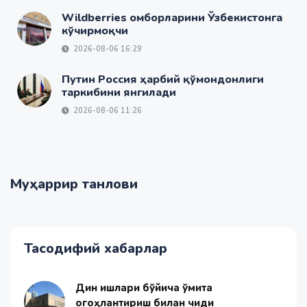
Wildberries омборларини Ўзбекистонга
кўчирмоқчи
2026-08-06 16:29
Путин Россия ҳарбий қўмондонлиги
таркибини янгилади
2026-08-06 11:26
Муҳаррир танлови
Тасодифий хабарлар
Дин ишлари бўйича қўмита
огоҳлантириш билан чиқди