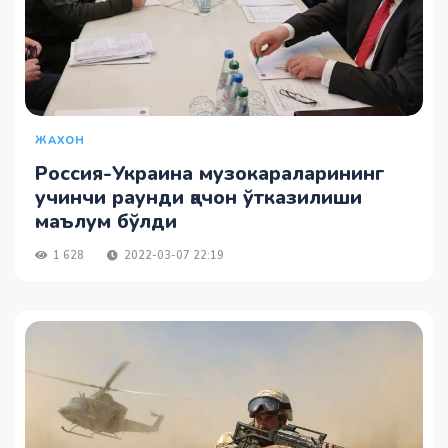
ЖАХОН
Россия-Украина музокараларининг
учинчи раунди қачон ўтказилиши
маълум бўлди
1 628
2022-03-07 22:19