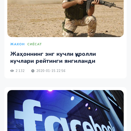
ЖАХОН
СИЁСАТ
Жаҳоннинг энг кучли қуролли
кучлари рейтинги янгиланди
2 132
2020-01-15 22:56