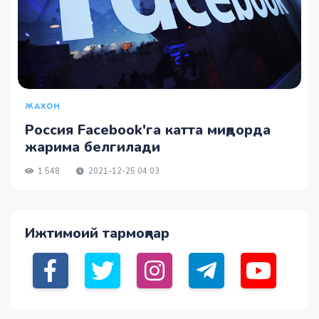
ЖАХОН
Россия Facebook'га катта миқдорда
жарима белгилади
1 548
2021-12-25 04:03
Ижтимоий тармоқлар