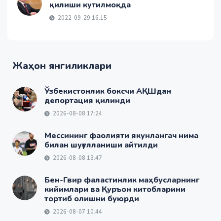
қилиши кутилмоқда
2022-09-29 16:15
Жаҳон янгиликлари
Ўзбекистонлик боксчи АҚШдан
депортация қилинди
2026-08-08 17:24
Мессининг фаолияти якунлангач нима
билан шуғулланиши айтилди
2026-08-08 13:47
Бен-Гвир фаластинлик маҳбусларнинг
кийимлари ва Қуръон китобларини
тортиб олишни буюрди
2026-08-07 10:44