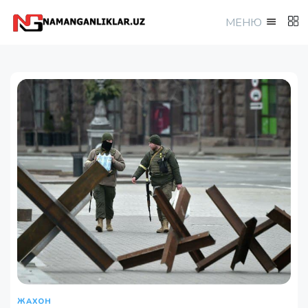
МEНЮ
ЖАХОН