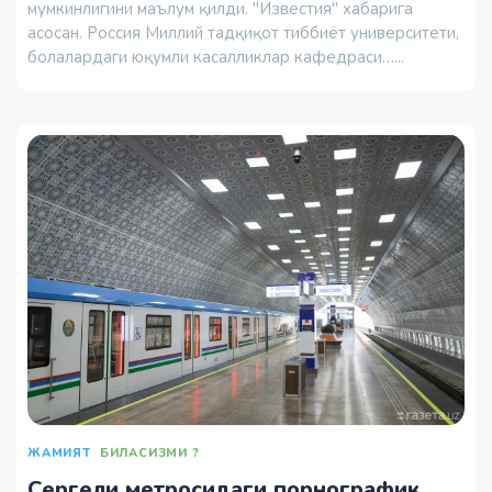
мумкинлигини маълум қилди. "Известия" хабарига
асосан. Россия Миллий тадқиқот тиббиёт университети,
болалардаги юқумли касалликлар кафедраси…...
ЖАМИЯТ
БИЛАСИЗМИ ?
Сергели метросидаги порнографик