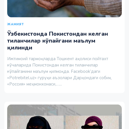
ЖАМИЯТ
Ўзбекистонда Покистондан келган
тиланчилар кўпайгани маълум
қилинди
Ижтимоий тармоқларда Тошкент аҳолиси пойтахт
кўчаларида Покистондан келган тиланчилар
кўпайганини маълум қилмоқда. Facebook’даги
«Potrebitel.uz» гуруҳи аъзолари Дарҳондаги собиқ
«Россия» меҳмонхонаси,…...