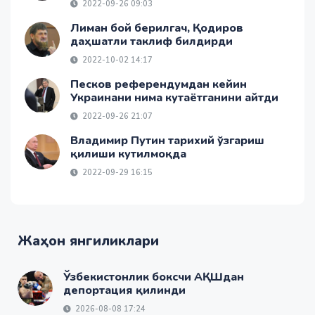
2022-09-26 09:03
Лиман бой берилгач, Қодиров
даҳшатли таклиф билдирди
2022-10-02 14:17
Песков референдумдан кейин
Украинани нима кутаётганини айтди
2022-09-26 21:07
Владимир Путин тарихий ўзгариш
қилиши кутилмоқда
2022-09-29 16:15
Жаҳон янгиликлари
Ўзбекистонлик боксчи АҚШдан
депортация қилинди
2026-08-08 17:24