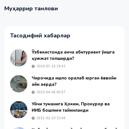
Муҳаррир танлови
Тасодифий хабарлар
Ўзбекистонда қанча абитуриент ўқишга
ҳужжат топширди?
2019-07-16 19:42
Чироқчида қишлоқ оралаб юрган ёввойи
айиқ қаерда?
2023-04-06 00:57
Уйчи туманига Ҳоким, Прокурор ва
ИИБ бошлиғи тайинланди
2021-02-23 23:44