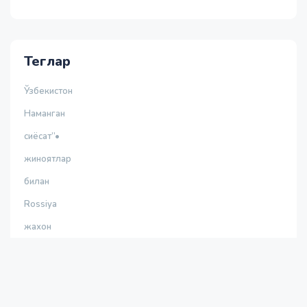
Теглар
Ўзбекистон
Наманган
сиёсат”•
жиноятлар
билан
Rossiya
жахон
jinoyat
Украина
Путин