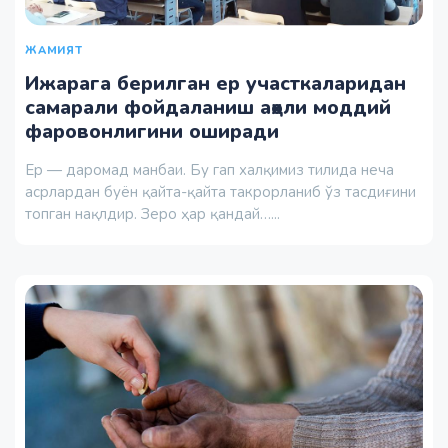
ЖАМИЯТ
Ижарага берилган ер участкаларидан
самарали фойдаланиш аҳоли моддий
фаровонлигини оширади
Ер — даромад манбаи. Бу гап халқимиз тилида неча
асрлардан буён қайта-қайта такрорланиб ўз тасдиғини
топган нақлдир. Зеро ҳар қандай…...