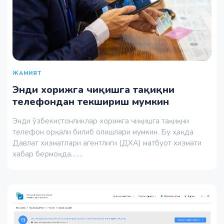
ЖАМИЯТ
Энди хорижга чиқишга тақиқни
телефондан текшириш мумкин
Энди ўзбекистонликлар хорижга чиқишга тақиқни
телефон орқали билиб олишлари мумкин. Бу ҳақда
Давлат хизматлари агентлиги (ДХА) матбуот хизмати
хабар бермоқда.…...