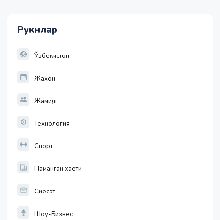
11952.10
36.46
Рукнлар
1 EUR
13779.58
30.12
Ўзбекистон
Жахон
Жамият
Технология
Спорт
Наманган хаёти
Сиёсат
Шоу-Бизнес