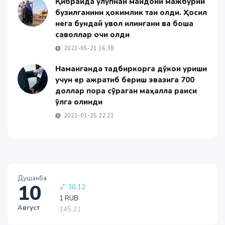
Қибрайда қулупнай майдони мажбурий
бузилганини ҳокимлик тан олди. Ҳосил
нега бундай увол қилингани ва бошқа
саволлар очиқ қолди
2021-05-21 16:38
Наманганда тадбиркорга дўкон қуриши
учун ер ажратиб бериш эвазига 700
доллар пора сўраган маҳалла раиси
қўлга олинди
2021-01-25 22:21
Душанба
10
1 RUB
145.21
Август
-0.98
1 USD