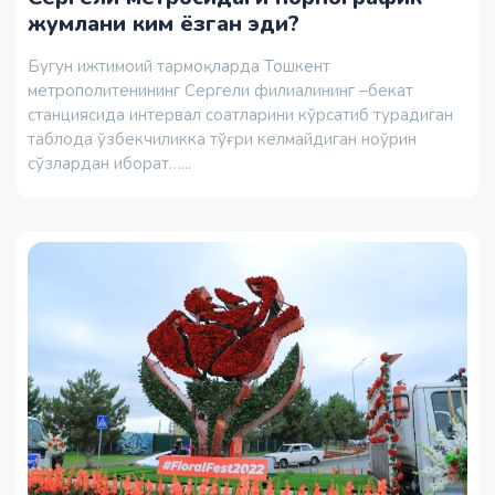
жумлани ким ёзган эди?
Бугун ижтимоий тармоқларда Тошкент
метрополитенининг Сергели филиалининг –бекат
станциясида интервал соатларини кўрсатиб турадиган
таблода ўзбекчиликка тўғри келмайдиган ноўрин
сўзлардан иборат…...