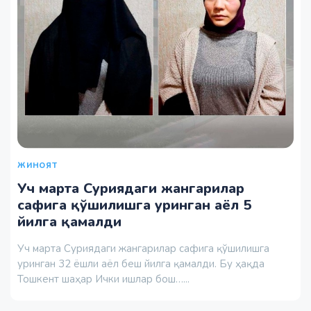
ЖИНОЯТ
Уч марта Суриядаги жангарилар
сафига қўшилишга уринган аёл 5
йилга қамалди
Уч марта Суриядаги жангарилар сафига қўшилишга
уринган 32 ёшли аёл беш йилга қамалди. Бу ҳақда
Тошкент шаҳар Ички ишлар бош…...