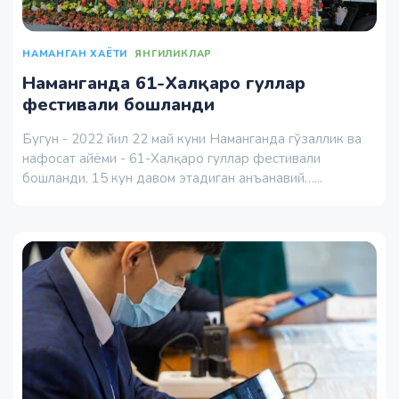
НАМАНГАН ХАЁТИ
ЯНГИЛИКЛАР
Наманганда 61-Халқаро гуллар
фестивали бошланди
Бугун - 2022 йил 22 май куни Наманганда гўзаллик ва
нафосат айёми - 61-Халқаро гуллар фестивали
бошланди. 15 кун давом этадиган анъанавий…...