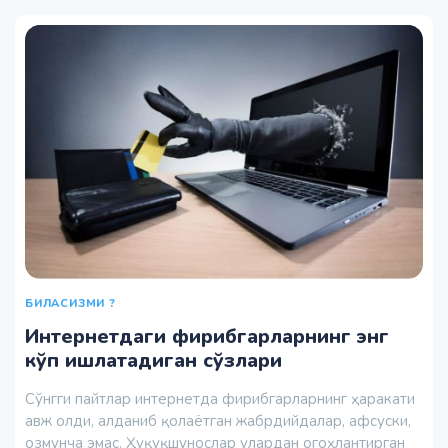
БИЛАСИЗМИ ?
Интернетдаги фирибгарларнинг энг
кўп ишлатадиган сўзлари
Сўнгги пайтлар интернетда фирибгарларнинг ҳаракати
авж олди, алданиб қолаётган жабрдийдалар, афсуски,
озмунча эмас. Ҳуқуқшунослар улардан огоҳлантирган