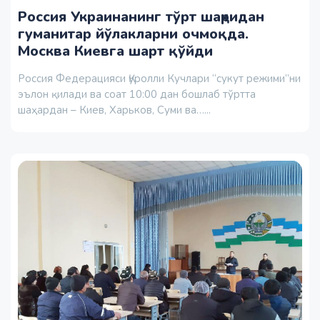
Россия Украинанинг тўрт шаҳридан
гуманитар йўлакларни очмоқда.
Москва Киевга шарт қўйди
Россия Федерацияси Қуролли Кучлари “сукут режими”ни
эълон қилади ва соат 10:00 дан бошлаб тўртта
шаҳардан – Киев, Харьков, Суми ва…...