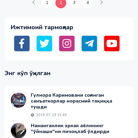
1
2
3
4
Ижтимоий тармоқлар
Энг кўп ўқилган
Гулнора Каримовани соғинган
санъаткорлар норасмий тақиққа
тушди
2019-07-19 15:40
Наманганлик эркак аёлининг
"ўйнаши"ни пичоқлаб ўлдирди