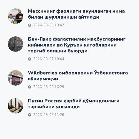
Мессининг фаолияти якунлангач нима
билан шуғулланиши айтилди
2026-08-08 13:47
Бен-Гвир фаластинлик маҳбусларнинг
кийимлари ва Қуръон китобларини
тортиб олишни буюрди
2026-08-07 10:44
Wildberries омборларини Ўзбекистонга
кўчирмоқчи
2026-08-06 16:29
Путин Россия ҳарбий қўмондонлиги
таркибини янгилади
2026-08-06 11:26