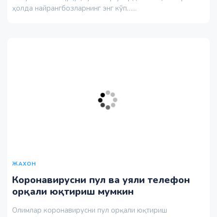
ҳолда найрангбозларнинг энг кўп…...
ЖАХОН
Коронавирусни пул ва уяли телефон
орқали юқтириш мумкин
Олимлар коронавирусни пул орқали юқтириш