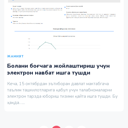
ЖАМИЯТ
Болани боғчага жойлаштириш учун
электрон навбат ишга тушди
Кеча, 15 октябрдан эътиборан давлат мактабгача
таълим ташкилотларига қабул учун талабномаларни
электрон тарзда юбориш тизими қайта ишга тушди. Бу
ҳақда…...