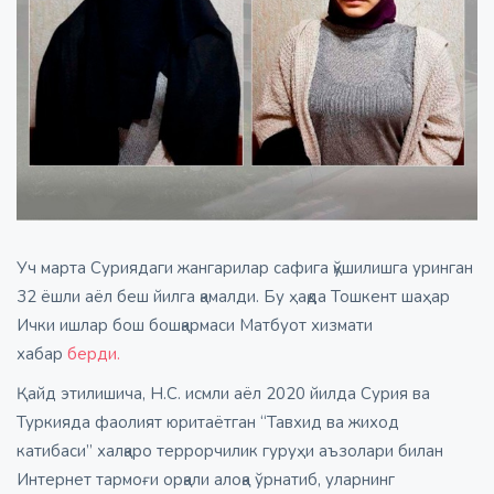
Уч марта Суриядаги жангарилар сафига қўшилишга уринган
32 ёшли аёл беш йилга қамалди. Бу ҳақда Тошкент шаҳар
Ички ишлар бош бошқармаси Матбуот хизмати
хабар
берди.
Қайд этилишича, Н.С. исмли аёл 2020 йилда Сурия ва
Туркияда фаолият юритаётган “Тавхид ва жиход
катибаси” халқаро террорчилик гуруҳи аъзолари билан
Интернет тармоғи орқали алоқа ўрнатиб, уларнинг