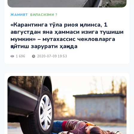
ЖАМИЯТ
БИЛАСИЗМИ ?
«Карантинга тўла риоя қилинса, 1
августдан яна ҳаммаси изига тушиши
мумкин» – мутахассис чекловларга
қайтиш зарурати ҳақида
1 696
2020-07-09 19:53