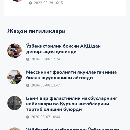
2022-09-29 16:15
Жаҳон янгиликлари
Ўзбекистонлик боксчи АҚШдан
депортация қилинди
2026-08-08 17:24
Мессининг фаолияти якунлангач нима
билан шуғулланиши айтилди
2026-08-08 13:47
Бен-Гвир фаластинлик маҳбусларнинг
кийимлари ва Қуръон китобларини
тортиб олишни буюрди
2026-08-07 10:44
Wildberries омборларини Ўзбекистонга