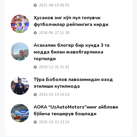
2021-08-10 05:55
Ҳусанов энг кўп пул топувчи
футболчилар рейтингига кирди
2026-06-27 11:28
Асакалик блогер бир кунда 3 та
модда билан жавобгарликка
тортилди
2019-12-31 21:41
Тўра Боболов лавозимидан озод
этилиши кутилмоқда
2022-10-14 16:53
АОКА “UzAutoMotors”нинг айблови
бўйича текширув бошлади
2020-10-22 23:16