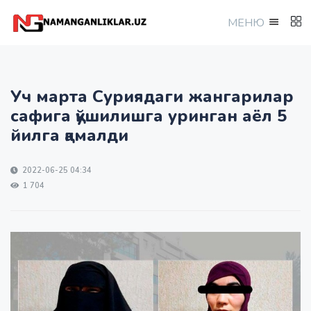
МEНЮ
Уч марта Суриядаги жангарилар
сафига қўшилишга уринган аёл 5
йилга қамалди
2022-06-25 04:34
1 704