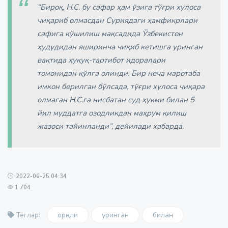
“Бироқ, Н.С. бу сафар ҳам ўзига тўғри хулоса
чиқариб олмасдан Суриядаги ҳамфикрлари
сафига қўшилиш мақсадида Ўзбекистон
ҳудудидан яширинча чиқиб кетишга уринган
вақтида ҳуқуқ-тартибот идоралари
томонидан қўлга олинди. Бир неча маротаба
имкон берилган бўлсада, тўғри хулоса чиқара
олмаган Н.С.га нисбатан суд ҳукми билан 5
йил муддатга озодликдан маҳрум қилиш
жазоси тайинланди”, дейилади хабарда.
2022-06-25 04:34
1 704
орқали
уринган
билан
Теглар: