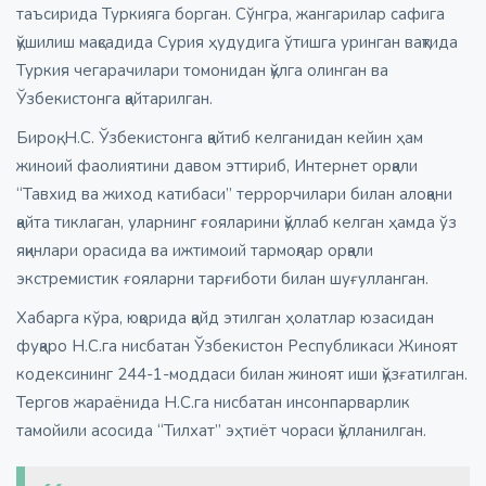
таъсирида Туркияга борган. Сўнгра, жангарилар сафига
қўшилиш мақсадида Сурия ҳудудига ўтишга уринган вақтида
Туркия чегарачилари томонидан қўлга олинган ва
Ўзбекистонга қайтарилган.
Бироқ, Н.С. Ўзбекистонга қайтиб келганидан кейин ҳам
жиноий фаолиятини давом эттириб, Интернет орқали
“Тавхид ва жиход катибаси” террорчилари билан алоқани
қайта тиклаган, уларнинг ғояларини қўллаб келган ҳамда ўз
яқинлари орасида ва ижтимоий тармоқлар орқали
экстремистик ғояларни тарғиботи билан шуғулланган.
Хабарга кўра, юқорида қайд этилган ҳолатлар юзасидан
фуқаро Н.С.га нисбатан Ўзбекистон Республикаси Жиноят
кодексининг 244-1-моддаси билан жиноят иши қўзғатилган.
Тергов жараёнида Н.С.га нисбатан инсонпарварлик
тамойили асосида “Тилхат” эҳтиёт чораси қўлланилган.