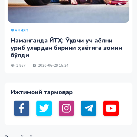
ЖАМИЯТ
Наманганда ЙТҲ: Ўқувчи уч аёлни
уриб улардан бирини ҳаётига зомин
бўлди
1 867
2020-06-29 15:24
Ижтимоий тармоқлар