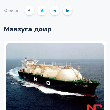
Улашиш:
Мавзуга доир