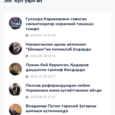
Энг кўп ўқилган
Гулнора Каримовани соғинган
санъаткорлар норасмий тақиққа
тушди
2019-07-19 15:40
Наманганлик эркак аёлининг
"ўйнаши"ни пичоқлаб ўлдирди
2022-09-26 09:03
Лиман бой берилгач, Қодиров
даҳшатли таклиф билдирди
2022-10-02 14:17
Песков референдумдан кейин
Украинани нима кутаётганини айтди
2022-09-26 21:07
Владимир Путин тарихий ўзгариш
қилиши кутилмоқда