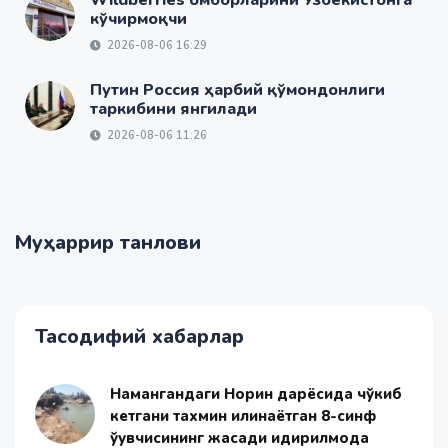
кўчирмоқчи
2026-08-06 16:29
Путин Россия ҳарбий қўмондонлиги
таркибини янгилади
2026-08-06 11:26
Муҳаррир танлови
Тасодифий хабарлар
Намангандаги Норин дарёсида чўкиб
кетгани тахмин қилинаётган 8-синф
ўқувчисининг жасади қидирилмоқда