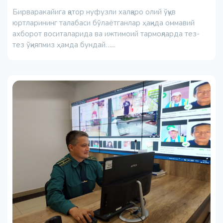
Бирваракайига қатор нуфузли халқаро олий ўқув
юртларининг талабаси бўлаётганлар ҳақида оммавий
ахборот воситаларида ва ижтимоий тармоқларда тез-
тез ўқияпмиз ҳамда бундай…...