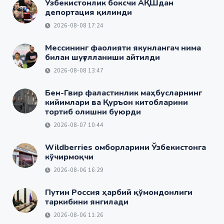
Ўзбекистонлик боксчи АҚШдан
депортация қилинди
2026-08-08 17:24
Мессининг фаолияти якунлангач нима
билан шуғулланиши айтилди
2026-08-08 13:47
Бен-Гвир фаластинлик маҳбусларнинг
кийимлари ва Қуръон китобларини
тортиб олишни буюрди
2026-08-07 10:44
Wildberries омборларини Ўзбекистонга
кўчирмоқчи
2026-08-06 16:29
Путин Россия ҳарбий қўмондонлиги
таркибини янгилади
2026-08-06 11:26