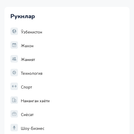
11915.64
28.92
Рукнлар
1 EUR
13749.46
32.19
Ўзбекистон
Жахон
Жамият
Технология
Спорт
Наманган хаёти
Сиёсат
Шоу-Бизнес