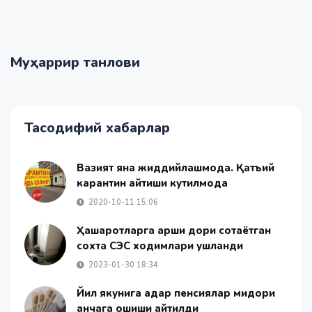
Муҳаррир танлови
Тасодифий хабарлар
Вазият яна жиддийлашмоқда. Қатъий
карантин қайтиши кутилмоқда
2020-10-11 15:06
Ҳашаротларга қарши дори сотаётган
сохта СЭС ходимлари ушланди
2023-01-30 18:34
Йил якунига қадар пенсиялар миқдори
қанчага ошиши айтилди