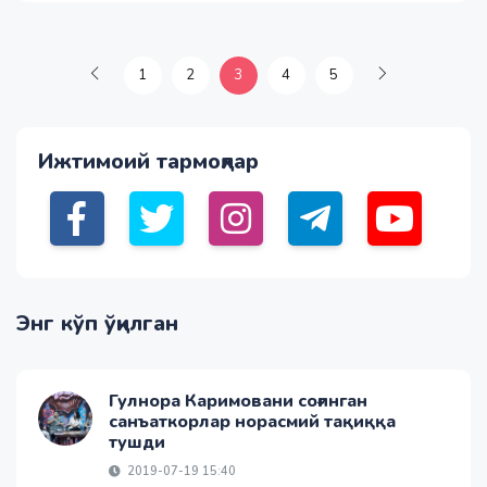
1
2
3
4
5
Ижтимоий тармоқлар
Энг кўп ўқилган
Гулнора Каримовани соғинган
санъаткорлар норасмий тақиққа
тушди
2019-07-19 15:40