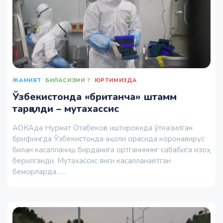
ЖАМИЯТ
БИЛАСИЗМИ ?
ЮРТИМИЗДА
Ўзбекистонда «британча» штамм
тарқалди – мутахассис
АОКАда Нурмат Отабеков иштирокида ўтказилган
брифингда Ўзбекистонда аҳоли орасида коронавирус
билан касалланиш бирданига ортганининг сабабига изоҳ
берилганди. Мутахассис янги касалланаётган
беморларда…...