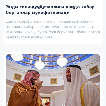
Энди солиқ ҳуқуқбузарлиги ҳақида хабар
берганлар мукофотланади
Давлат солиқ қўмитаси истеъмолчиларни ҳамкорликка
чақирмоқда. Хабарда айтилишича, агар истеъмолчилар
ҳамкорлик қилмоқчи бўлса: ?чек бермаслик; ?банк картаси
орқали тўловни қабул қилишни…...