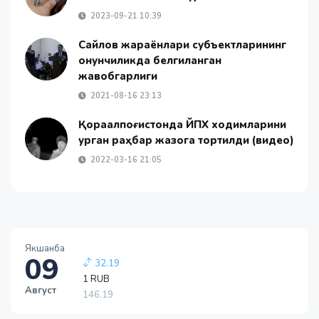
2023-09-21 10:39
Сайлов жараёнлари субъектларининг
қонунчиликда белгиланган
жавобгарлиги
2021-08-16 23:13
Қорақалпоғистонда ЙПХ ходимларини
урган раҳбар жазога тортилди (видео)
2022-03-16 21:05
1 EUR
13749.46
Якшанба
32.19
09
1 RUB
146.19
Август
-0.18
1 USD