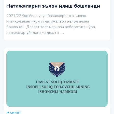
Натижаларни эълон қилиш бошланди
2021/22 ўқув йили учун бакалавриатга кириш
имтиҳонининг якуний натижалари эълон қилина
бошланди. Давлат тест маркази ахборотига кўра,
натижалар қуйидаги жадвалга…...
ЖАМИЯТ