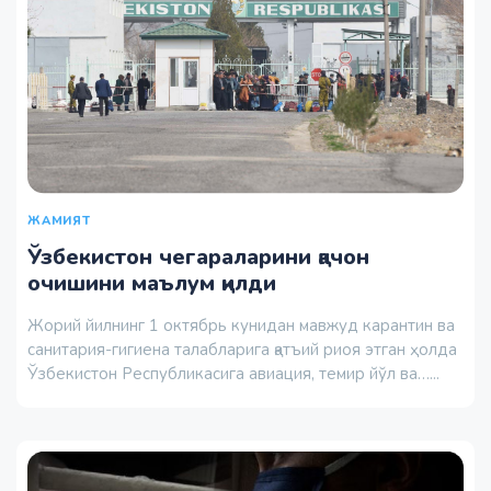
ЖАМИЯТ
Ўзбекистон чегараларини қачон
очишини маълум қилди
Жорий йилнинг 1 октябрь кунидан мавжуд карантин ва
санитария-гигиена талабларига қатъий риоя этган ҳолда
Ўзбекистон Республикасига авиация, темир йўл ва…...