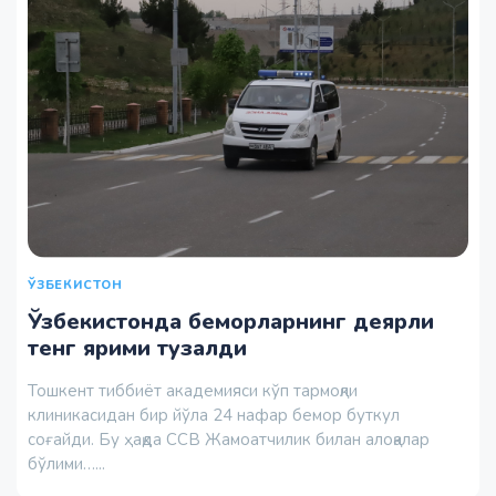
ЎЗБЕКИСТОН
Ўзбекистонда беморларнинг деярли
тенг ярими тузалди
Тошкент тиббиёт академияси кўп тармоқли
клиникасидан бир йўла 24 нафар бемор буткул
соғайди. Бу ҳақда ССВ Жамоатчилик билан алоқалар
бўлими…...