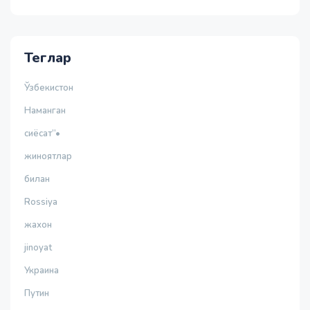
Теглар
Ўзбекистон
Наманган
сиёсат”•
жиноятлар
билан
Rossiya
жахон
jinoyat
Украина
Путин