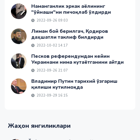
Наманганлик эркак аёлининг
"ўйнаши"ни пичоқлаб ўлдирди
2022-09-26 09:03
Лиман бой берилгач, Қодиров
даҳшатли таклиф билдирди
2022-10-02 14:17
Песков референдумдан кейин
Украинани нима кутаётганини айтди
2022-09-26 21:07
Владимир Путин тарихий ўзгариш
қилиши кутилмоқда
2022-09-29 16:15
Жаҳон янгиликлари