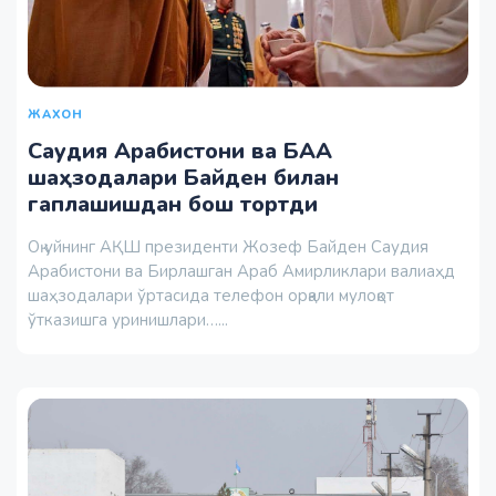
ЖАХОН
Саудия Арабистони ва БАА
шаҳзодалари Байден билан
гаплашишдан бош тортди
Оқ уйнинг АҚШ президенти Жозеф Байден Саудия
Арабистони ва Бирлашган Араб Амирликлари валиаҳд
шаҳзодалари ўртасида телефон орқали мулоқот
ўтказишга уринишлари…...