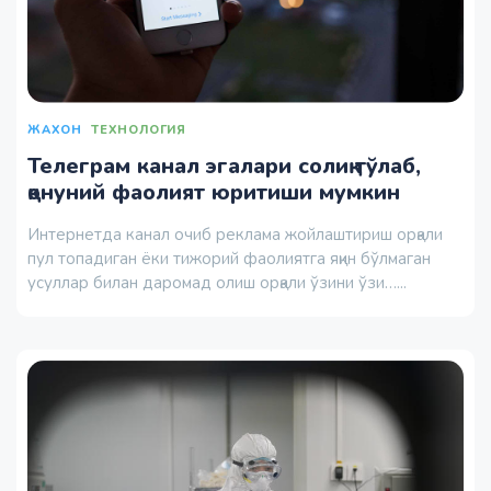
ЖАХОН
ТЕХНОЛОГИЯ
Телеграм канал эгалари солиқ тўлаб,
қонуний фаолият юритиши мумкин
Интернетда канал очиб реклама жойлаштириш орқали
пул топадиган ёки тижорий фаолиятга яқин бўлмаган
усуллар билан даромад олиш орқали ўзини ўзи…...