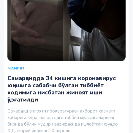
ЖАМИЯТ
Самарқандда 34 кишига коронавирус
юқишига сабабчи бўлган тиббиёт
ходимига нисбатан жиноят иши
қўзғатилди
Самарқанд вилояти прокуратураси ахборот хизмати
хабарига кўра, вилоятдаги тиббий муассасаларнинг
бирида бўлим мудири вазифасида ишлаётган фуқаро
Х.Д. жорий йилнинг 20 апрель…...