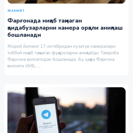
ЖАМИЯТ
Фарғонада ниқоб тақмаган
қоидабузарларни камера орқали аниқлаш
бошланади
Жорий йилнинг 17 октябридан кузатув камералари
тиббий ниқоб тақмаган фуқароларни аниқлайди. Тажриба
Фарғона вилоятидан бошланади. Бу ҳақда Фарғона
вилояти ИИБ…...