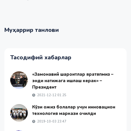
Муҳаррир танлови
Тасодифий хабарлар
«Замонавий шароитлар яратяпмиз –
энди натижага ишлаш керак» –
Президент
2021-12-12 01:25
Кўзи ожиз болалар учун инновацион
технология маркази очилди
2019-10-03 23:47