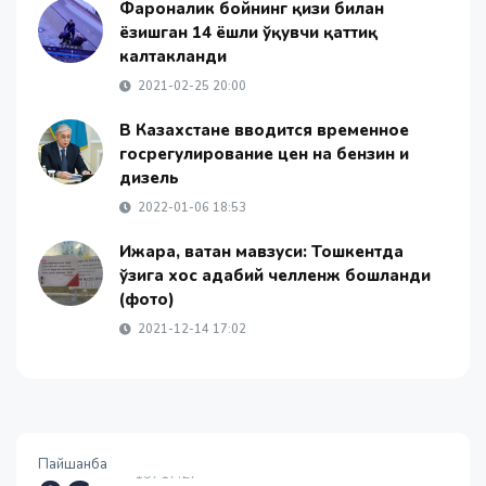
Фарғоналик бойнинг қизи билан
ёзишган 14 ёшли ўқувчи қаттиқ
калтакланди
2021-02-25 20:00
В Казахстане вводится временное
госрегулирование цен на бензин и
дизель
2022-01-06 18:53
Ижара, ватан мавзуси: Тошкентда
ўзига хос адабий челленж бошланди
(фото)
2021-12-14 17:02
1 EUR
13717.27
Пайшанба
-25.83