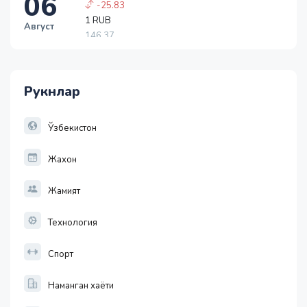
06
1 RUB
146.37
Август
-1.05
1 USD
11886.72
-55.49
Рукнлар
1 EUR
13717.27
-25.83
Ўзбекистон
Жахон
Жамият
Технология
Спорт
Наманган хаёти