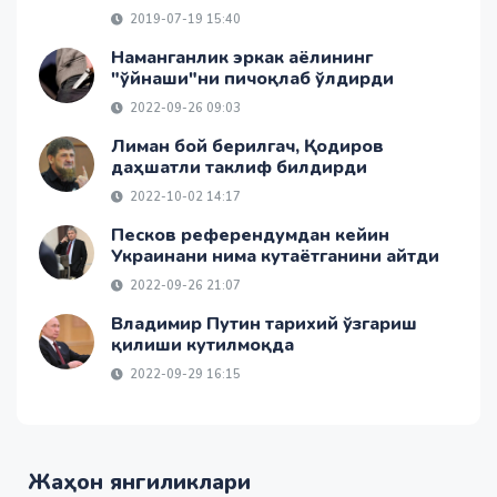
2019-07-19 15:40
Наманганлик эркак аёлининг
"ўйнаши"ни пичоқлаб ўлдирди
2022-09-26 09:03
Лиман бой берилгач, Қодиров
даҳшатли таклиф билдирди
2022-10-02 14:17
Песков референдумдан кейин
Украинани нима кутаётганини айтди
2022-09-26 21:07
Владимир Путин тарихий ўзгариш
қилиши кутилмоқда
2022-09-29 16:15
Жаҳон янгиликлари