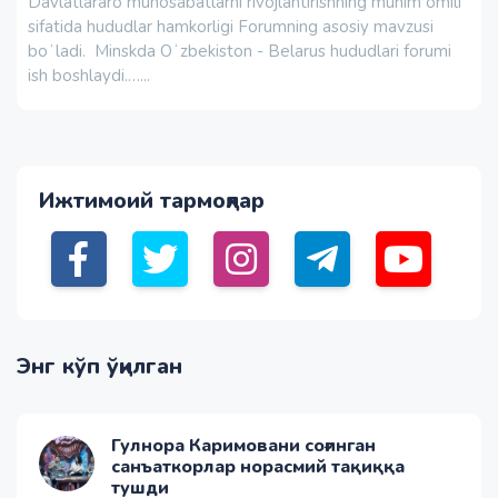
Davlatlararo munosabatlarni rivojlantirishning muhim omili
sifatida hududlar hamkorligi Forumning asosiy mavzusi
boʻladi. Minskda Oʻzbekiston - Belarus hududlari forumi
ish boshlaydi.…...
Ижтимоий тармоқлар
Энг кўп ўқилган
Гулнора Каримовани соғинган
санъаткорлар норасмий тақиққа
тушди