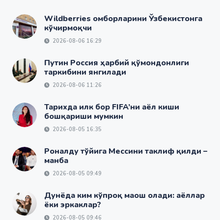
Wildberries омборларини Ўзбекистонга
кўчирмоқчи
2026-08-06 16:29
Путин Россия ҳарбий қўмондонлиги
таркибини янгилади
2026-08-06 11:26
Тарихда илк бор FIFA’ни аёл киши
бошқариши мумкин
2026-08-05 16:35
Роналду тўйига Мессини таклиф қилди –
манба
2026-08-05 09:49
Дунёда ким кўпроқ маош олади: аёллар
ёки эркаклар?
2026-08-05 09:46