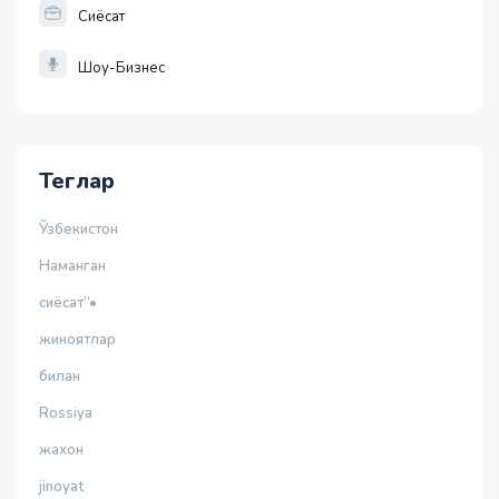
Сиёсат
Шоу-Бизнес
Теглар
Ўзбекистон
Наманган
сиёсат”•
жиноятлар
билан
Rossiya
жахон
jinoyat