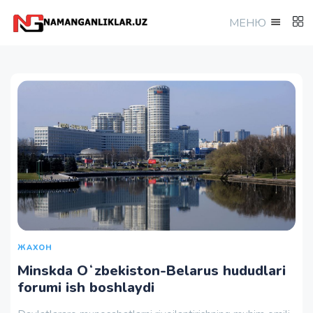
МEНЮ
ЖАХОН
Minskda Oʻzbekiston-Belarus hududlari
forumi ish boshlaydi