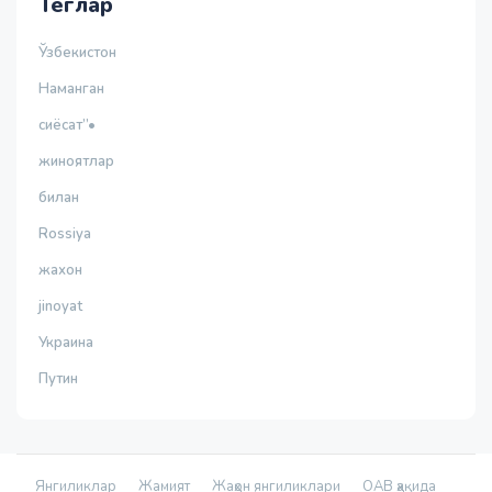
Теглар
Ўзбекистон
Наманган
сиёсат”•
жиноятлар
билан
Rossiya
жахон
jinoyat
Украина
Путин
Янгиликлар
Жамият
Жаҳон янгиликлари
ОАВ ҳақида