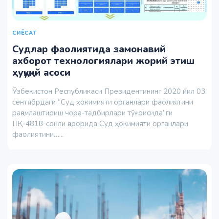
СИЁСАТ
Судлар фаолиятида замонавий
ахборот технологиялари жорий этиш
ҳуқуқий асоси
Ўзбекистон Республикаси Президентининг 2020 йил 03
сентябрдаги “Суд ҳокимияти органлари фаолиятини
рақамлаштириш чора-тадбирлари тўғрисида”ги
ПҚ-4818-сонли қарорида Суд ҳокимияти органлари
фаолиятини…...