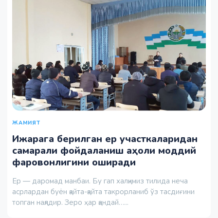
ЖАМИЯТ
Ижарага берилган ер участкаларидан
самарали фойдаланиш аҳоли моддий
фаровонлигини оширади
Ер — даромад манбаи. Бу гап халқимиз тилида неча
асрлардан буён қайта-қайта такрорланиб ўз тасдиғини
топган нақлдир. Зеро ҳар қандай…...