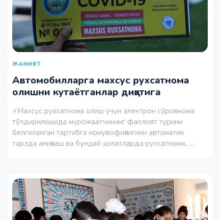
ЖАМИЯТ
Автомобилларга махсус рухсатнома
олишни кутаётганлар диққатига
⚡️Махсус рухсатнома олиш учун электрон сўровнома
тўлдирилишида мурожаатчининг фаолият турини
белгиланган тартибга номувофиқлигини автоматик
тарзда аниқлаш ва бундай ҳолатларда рухсатнома…...