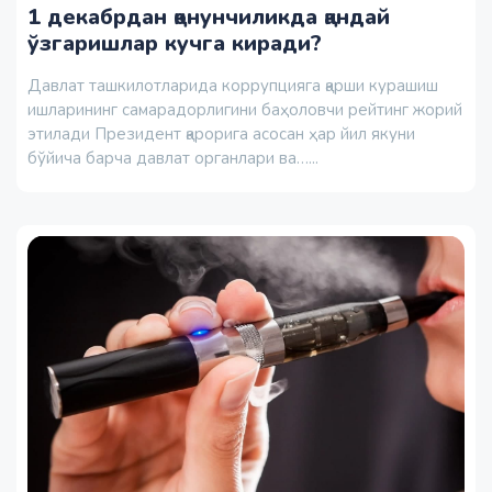
1 декабрдан қонунчиликда қандай
ўзгаришлар кучга киради?
Давлат ташкилотларида коррупцияга қарши курашиш
ишларининг самарадорлигини баҳоловчи рейтинг жорий
этилади Президент қарорига асосан ҳар йил якуни
бўйича барча давлат органлари ва…...