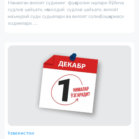
Наманган вилоят судининг фуқаролик ишлари бўйича
судлов ҳайъати, иқтисодий судлов ҳайъати, вилоят
маъмурий суди судьялари ва вилоят солиқ бошқармаси
ходимлари…...
ЎЗБЕКИСТОН