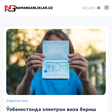
МEНЮ
ЎЗБЕКИСТОН
Ўзбекистонда электрон виза бериш