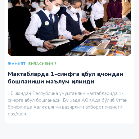
ЖАМИЯТ
БИЛАСИЗМИ ?
Мактабларда 1-синфга қабул қачондан
бошланиши маълум қилинди
15 июндан Республика умумтаълим мактабларида 1-
синфга қабул бошланади. Бу ҳақда АОКАда бўлиб ўтган
брифингда Халқ таълими вазирлиги ахборот хизмати
раҳбари…...