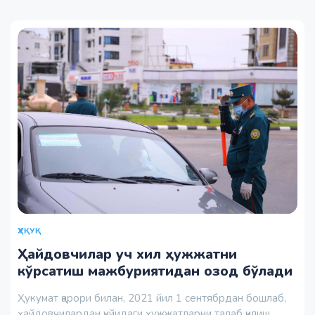
ҲУҚУҚ
Ҳайдовчилар уч хил ҳужжатни
кўрсатиш мажбуриятидан озод бўлади
Ҳукумат қарори билан, 2021 йил 1 сентябрдан бошлаб,
ҳайдовчилардан қуйидаги ҳужжатларни талаб қилиш