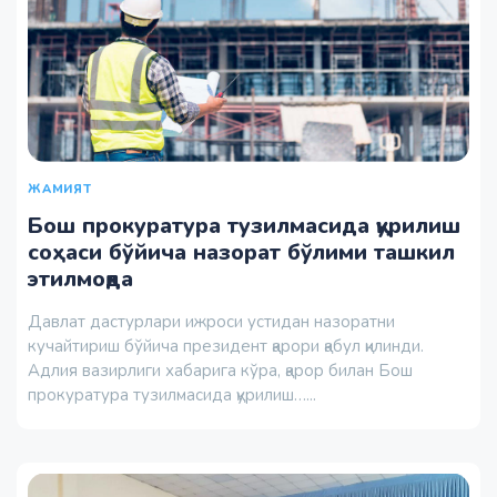
ЖАМИЯТ
Бош прокуратура тузилмасида қурилиш
соҳаси бўйича назорат бўлими ташкил
этилмоқда
Давлат дастурлари ижроси устидан назоратни
кучайтириш бўйича президент қарори қабул қилинди.
Адлия вазирлиги хабарига кўра, қарор билан Бош
прокуратура тузилмасида қурилиш…...