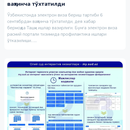
вақтинча тўхтатилди
Ўзбекистонда электрон виза бериш тартиби 6
сентябрдан вақтинча тўхтатилди, дея хабар
бермоқда Ташқи ишлар вазирлиги. Бунга электрон виза
расмий портали тизимида профилактика ишлари
ўтказилиши…...