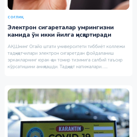
СОҒЛИҚ
Электрон сигареталар умрингизни
камида ўн икки йилга қисқартиради
AҚШнинг Огайо штати университети тиббиёт коллежи
тадқиқотчилари электрон сигаретдан фойдаланиш
эркакларнинг юрак-қон томир тизимига салбий таъсир
кўрсатишини аниқлашди. Тадқиқот натижалари…...