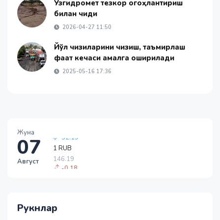
Ўзгидромет тезкор огоҳлантириш
билан чиқди
2026-04-27 11:50
Йўл чизиқларини чизиш, таъмирлаш
фақат кечаси амалга оширилади
2025-05-16 17:36
Жума
07
1 RUB
146.19
Август
-0.18
1 USD
11915.64
28.92
Рукнлар
1 EUR
13749.46