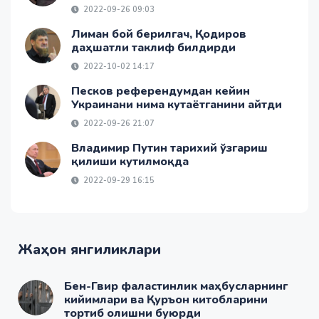
2022-09-26 09:03
Лиман бой берилгач, Қодиров
даҳшатли таклиф билдирди
2022-10-02 14:17
Песков референдумдан кейин
Украинани нима кутаётганини айтди
2022-09-26 21:07
Владимир Путин тарихий ўзгариш
қилиши кутилмоқда
2022-09-29 16:15
Жаҳон янгиликлари
Бен-Гвир фаластинлик маҳбусларнинг
кийимлари ва Қуръон китобларини
тортиб олишни буюрди