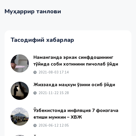
Муҳаррир танлови
Тасодифий хабарлар
Наманганда эркак синфдошининг
тўйида собиқ хотинини пичоқлаб қўйди
2021-08-03 17:14
Жиззахда маҳкум ўзини осиб қўйди
2021-11-22 15:28
Ўзбекистонда инфляция 7 фоизгача
етиши мумкин – ХВЖ
2026-06-12 12:05