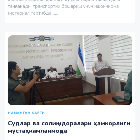
тақиқланади: транспортни бошқариш учун ишончнома
(нотариал тартибда…...
НАМАНГАН ХАЁТИ
Судлар ва солиқ идоралари ҳамкорлиги
мустаҳкамланмоқда