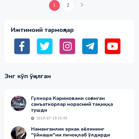
1
2
Ижтимоий тармоқлар
Энг кўп ўқилган
Гулнора Каримовани соғинган
санъаткорлар норасмий тақиққа
тушди
2019-07-19 15:40
Наманганлик эркак аёлининг
"ўйнаши"ни пичоқлаб ўлдирди