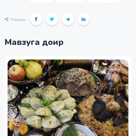
Улашиш:
Мавзуга доир