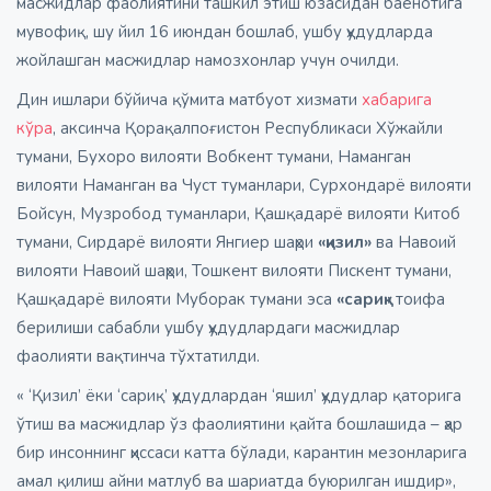
масжидлар фаолиятини ташкил этиш юзасидан баёнотига
мувофиқ, шу йил 16 июндан бошлаб, ушбу ҳудудларда
жойлашган масжидлар намозхонлар учун очилди.
Дин ишлари бўйича қўмита матбуот хизмати
хабарига
кўра
, аксинча Қорақалпоғистон Республикаси Хўжайли
тумани, Бухоро вилояти Вобкент тумани, Наманган
вилояти Наманган ва Чуст туманлари, Сурхондарё вилояти
Бойсун, Музробод туманлари, Қашқадарё вилояти Китоб
тумани, Сирдарё вилояти Янгиер шаҳри
«қизил»
ва Навоий
вилояти Навоий шаҳри, Тошкент вилояти Пискент тумани,
Қашқадарё вилояти Муборак тумани эса
«сариқ»
тоифа
берилиши сабабли ушбу ҳудудлардаги масжидлар
фаолияти вақтинча тўхтатилди.
« ‘Қизил’ ёки ‘сариқ’ ҳудудлардан ‘яшил’ ҳудудлар қаторига
ўтиш ва масжидлар ўз фаолиятини қайта бошлашида – ҳар
бир инсоннинг ҳиссаси катта бўлади, карантин мезонларига
амал қилиш айни матлуб ва шариатда буюрилган ишдир»,