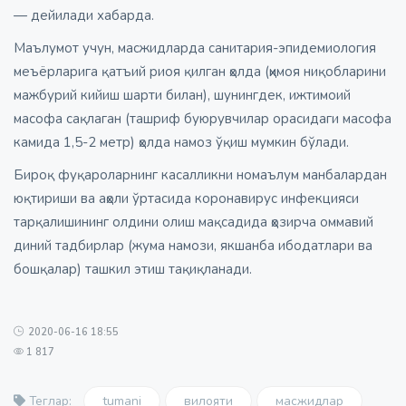
— дейилади хабарда.
Маълумот учун, масжидларда санитария-эпидемиология
меъёрларига қатъий риоя қилган ҳолда (ҳимоя ниқобларини
мажбурий кийиш шарти билан), шунингдек, ижтимоий
масофа сақлаган (ташриф буюрувчилар орасидаги масофа
камида 1,5-2 метр) ҳолда намоз ўқиш мумкин бўлади.
Бироқ фуқароларнинг касалликни номаълум манбалардан
юқтириши ва аҳоли ўртасида коронавирус инфекцияси
тарқалишининг олдини олиш мақсадида ҳозирча оммавий
диний тадбирлар (жума намози, якшанба ибодатлари ва
бошқалар) ташкил этиш тақиқланади.
2020-06-16 18:55
1 817
tumani
вилояти
масжидлар
Теглар: