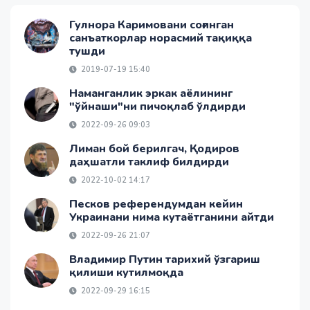
Гулнора Каримовани соғинган
санъаткорлар норасмий тақиққа
тушди
2019-07-19 15:40
Наманганлик эркак аёлининг
"ўйнаши"ни пичоқлаб ўлдирди
2022-09-26 09:03
Лиман бой берилгач, Қодиров
даҳшатли таклиф билдирди
2022-10-02 14:17
Песков референдумдан кейин
Украинани нима кутаётганини айтди
2022-09-26 21:07
Владимир Путин тарихий ўзгариш
қилиши кутилмоқда
2022-09-29 16:15