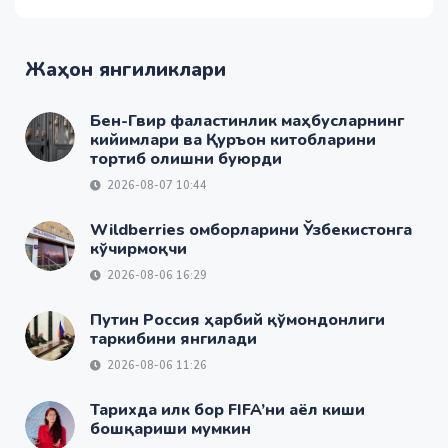
Жаҳон янгиликлари
Бен-Гвир фаластинлик маҳбусларнинг
кийимлари ва Қуръон китобларини
тортиб олишни буюрди
2026-08-07 10:44
Wildberries омборларини Ўзбекистонга
кўчирмоқчи
2026-08-06 16:29
Путин Россия ҳарбий қўмондонлиги
таркибини янгилади
2026-08-06 11:26
Тарихда илк бор FIFA’ни аёл киши
бошқариши мумкин