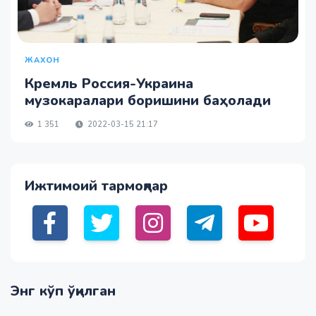
ЖАХОН
Кремль Россия-Украина
музокаралари боришини баҳолади
1 351
2022-03-15 21:17
Ижтимоий тармоқлар
Энг кўп ўқилган