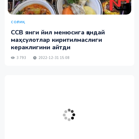
СОҒЛИҚ
ССВ янги йил менюсига қандай
маҳсулотлар киритилмаслиги
кераклигини айтди
3 793
2022-12-31 15:08