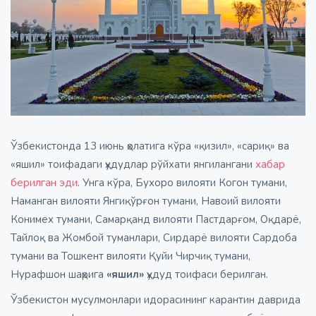
Ўзбекистонда 13 июнь ҳолатига кўра «қизил», «сариқ» ва
«яшил» тоифадаги ҳудудлар рўйхати янгилангани
хабар
берилган эди
. Унга кўра, Бухоро вилояти Когон тумани,
Наманган вилояти Янгиқўрғон тумани, Навоий вилояти
Конимех тумани, Самарқанд вилояти Пастдарғом, Оқдарё,
Тайлоқ ва Жомбой туманлари, Сирдарё вилояти Сардоба
тумани ва Тошкент вилояти Қуйи Чирчиқ тумани,
Нурафшон шаҳрига
«яшил»
ҳудуд тоифаси берилган.
Ўзбекистон мусулмонлари идорасининг карантин даврида