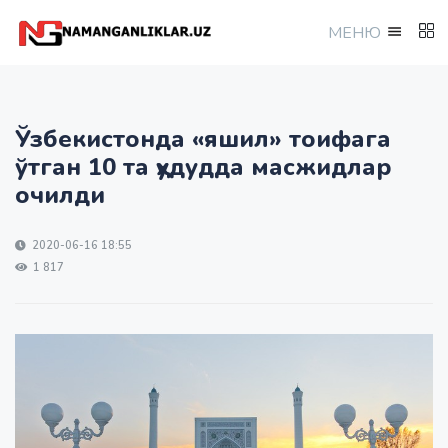
МEНЮ
Ўзбекистонда «яшил» тоифага
ўтган 10 та ҳудудда масжидлар
очилди
2020-06-16 18:55
1 817