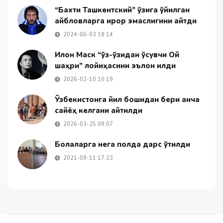
“Бахти Ташкентский” ўзига қўйилган
айбловларга иқрор эмаслигини айтди
2024-06-03 18:14
Илон Маск “ўз-ўзидан ўсувчи Ой
шаҳри” лойиҳасини эълон қилди
2026-02-10 10:19
Ўзбекистонга йил бошидан бери қанча
сайёҳ келгани айтилди
2026-03-25 09:07
Болаларга нега полда дарс ўтилди
2021-09-11 17:23