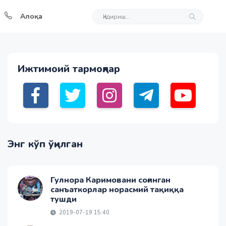
Алоқа
Ижтимоий тармоқлар
Энг кўп ўқилган
Гулнора Каримовани соғинган
санъаткорлар норасмий тақиққа
тушди
2019-07-19 15:40