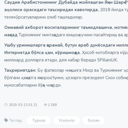
Саудия Арабистонининг Дубайда жойлашган Яқин Шарқ 
аҳолиси орасидаги таъсиридан хавотирда,
2018 йилда т
телекўрсатувларини олиб ташладилар.
Оммавий ахборот воситаларининг таъкидлашича, мотива
мақсад
Туркиянинг минтақадаги юмшоқ кучини пасайтириш ва а
Ушбу уринишларга қарамай, бутун араб дунёсидаги мил
Интернетда бўлса ҳам, кўришмоқда.
Ҳисоб-китобларга кўр
миллиард долларга етади, дея хабар беради 5PillarsUK.
Таҳририятдан:
Бу фатволар чиқишига Миср ва Туркиянинг ҳ
бўлгани ҳақиқатга яқинроқ. Чунки, ҳозирги президент Сиси со
муносабатларни йўққа чиқарди.
2020-03-13 01:21
1 589
Туркия
Усмонли
билан
Теглар: