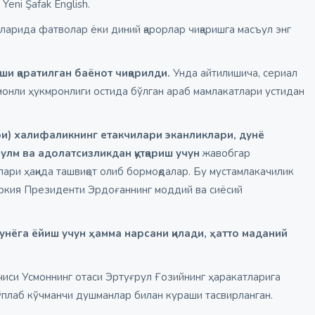
Yeni Şafak English.
арида фатволар ёки диний қарорлар чиқаришга масъул энг
ши қаратилган баёнот чиқарилди.
Унда айтилишича, сериал
монли ҳукмронлиги остида бўлган араб мамлакатлари устидан
ри) халифаликнинг етакчилари эканликлари, дунё
улм ва адолатсизликдан қутқариш учун
жавобгар
ари ҳақида ташвиқот олиб бормоқдалар. Бу мустамлакачилик
уркия Президенти Эрдоғаннинг моддий ва сиёсий
унёга ёйиш учун ҳамма нарсани қилади, ҳатто маданий
чиси Усмоннинг отаси Эртуғрул Ғозийнинг ҳаракатларига
ўплаб кўчманчи душманлар билан кураши тасвирланган.