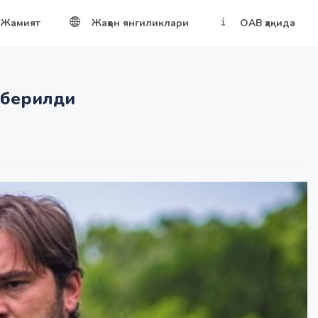
Жамият
Жаҳон янгиликлари
ОАВ ҳақида
 берилди