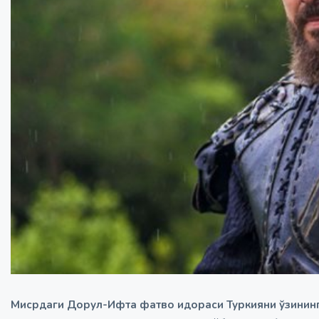
Мисрдаги Дорул-Ифта фатво идораси Туркияни ўзининг 