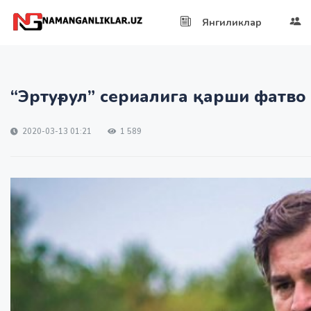
Янгиликлар
“Эртуғрул” сериалига қарши фатво
2020-03-13 01:21
1 589