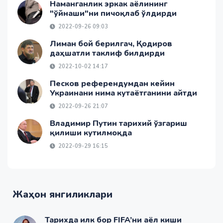
Наманганлик эркак аёлининг
"ўйнаши"ни пичоқлаб ўлдирди
2022-09-26 09:03
Лиман бой берилгач, Қодиров
даҳшатли таклиф билдирди
2022-10-02 14:17
Песков референдумдан кейин
Украинани нима кутаётганини айтди
2022-09-26 21:07
Владимир Путин тарихий ўзгариш
қилиши кутилмоқда
2022-09-29 16:15
Жаҳон янгиликлари
Тарихда илк бор FIFA’ни аёл киши