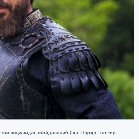
юмшоқ кучидан фойдаланиб Яқин Шарқда "таъсир