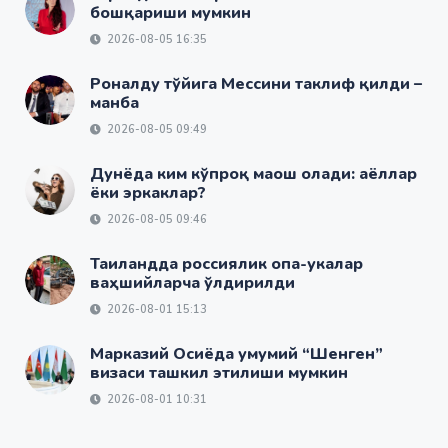
бошқариши мумкин
2026-08-05 16:35
Роналду тўйига Мессини таклиф қилди –
манба
2026-08-05 09:49
Дунёда ким кўпроқ маош олади: аёллар
ёки эркаклар?
2026-08-05 09:46
Таиландда россиялик опа-укалар
ваҳшийларча ўлдирилди
2026-08-01 15:13
Марказий Осиёда умумий “Шенген”
визаси ташкил этилиши мумкин
2026-08-01 10:31