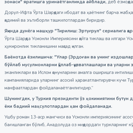
зонаси" яратишга уринаётганликда айблади,
деб ёзмоқда 
Дорул-Ифта Ўрта Шарқдаги ибодат ва ҳаётнинг барча жабҳал
қадимий ва эътиборли ташкилотлардан биридир.
Яқинда дунёга машҳур "Тирилиш: Эртуғрул" сериалига қар
Ўрта Шарқда Усмонли Империясини қайта тиклаш ва илгари Ус
ҳукмронлик тикланишини мақсад қилган.
Баёнотда ёзилишича: "Улар (Эрдоған ва унинг издошла
бўйлаб мусулмонларни қўллаб-қувватлашлари ва уларни з
эканликлари ва Ислом қонунларини амалга оширишга интилишл
кампанияларида уларнинг асосий ҳаракатлантирувчи кучи Т
манфаатлардан фойдаланаётганлигидир.”
Шунингдек, у Туркия президенти ўз ҳокимиятини бутун д
ёки бадиий маҳсулотлардан ҳам фойдаланади.
Ушбу роман 13-аср жангчиси ва Усмонли империясининг асос
бағишланган бўлиб, Анадолуда оз миқдордаги туркларнинг к