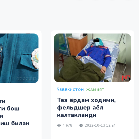
ЎЗБЕКИСТОН
ЖАМИЯТ
Тез ёрдам ходими,
ти
фельдшер аёл
ги бош
калтакланди
и
риш билан
4 678
2022-10-13 12:24