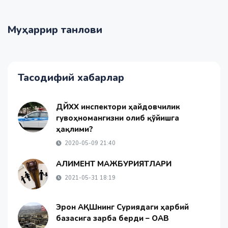
Муҳаррир танлови
Тасодифий хабарлар
ДЙҲХХ инспектори ҳайдовчилик
гувоҳномангизни олиб қўйишга
ҳақлими?
2020-05-09 21:40
АЛИМЕНТ МАЖБУРИЯТЛАРИ
2021-05-31 18:19
Эрон АҚШнинг Суриядаги ҳарбий
базасига зарба берди – ОАВ