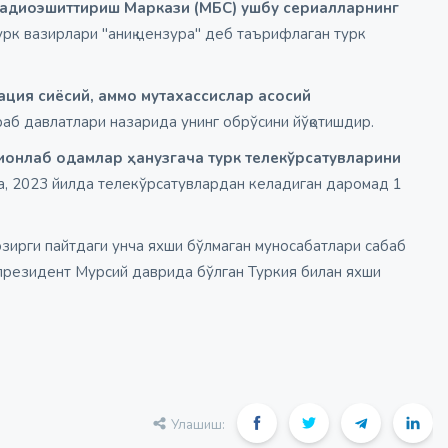
Радиоэшиттириш Маркази (МБC) ушбу сериалларнинг
урк вазирлари "аниқ цензура" деб таърифлаган турк
ция сиёсий, аммо мутахассислар асосий
раб давлатлари назарида унинг обрўсини йўқотишдир.
лионлаб одамлар ҳанузгача турк телекўрсатувларини
а, 2023 йилда телекўрсатувлардан келадиган даромад 1
озирги пайтдаги унча яхши бўлмаган муносабатлари сабаб
биқ президент Мурсий даврида бўлган Туркия билан яхши
Улашиш: