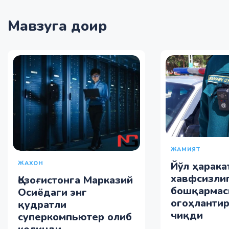
Мавзуга доир
ЖАМИЯТ
Йўл ҳарака
ЖАХОН
хавфсизли
Қозоғистонга Марказий
бошқармас
Осиёдаги энг
огоҳланти
қудратли
чиқди
суперкомпьютер олиб