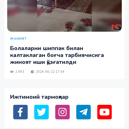
ЖАМИЯТ
Болаларни шиппак билан
калтаклаган боғча тарбиячисига
жиноят иши қўзғатилди
2 943
2024-06-22 17:04
Ижтимоий тармоқлар