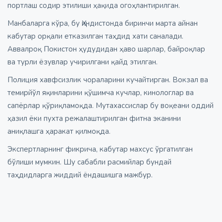
портлаш содир этилиши ҳақида огоҳлантирилган.
Манбаларга кўра, бу Ҳиндистонда биринчи марта айнан
кабутар орқали етказилган таҳдид хати саналади.
Аввалроқ Покистон ҳудудидан ҳаво шарлар, байроқлар
ва турли ёзувлар учирилгани қайд этилган.
Полиция хавфсизлик чораларини кучайтирган. Вокзал ва
темирйўл яқинларини қўшимча кучлар, кинологлар ва
сапёрлар қўриқламоқда. Мутахассислар бу воқеани оддий
ҳазил ёки пухта режалаштирилган фитна эканини
аниқлашга ҳаракат қилмоқда.
Экспертларнинг фикрича, кабутар махсус ўргатилган
бўлиши мумкин. Шу сабабли расмийлар бундай
таҳдидларга жиддий ёндашишга мажбур.