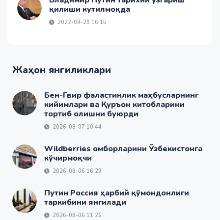
Владимир Путин тарихий ўзгариш
қилиши кутилмоқда
2022-09-29 16:15
Жаҳон янгиликлари
Бен-Гвир фаластинлик маҳбусларнинг
кийимлари ва Қуръон китобларини
тортиб олишни буюрди
2026-08-07 10:44
Wildberries омборларини Ўзбекистонга
кўчирмоқчи
2026-08-06 16:29
Путин Россия ҳарбий қўмондонлиги
таркибини янгилади
2026-08-06 11:26