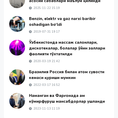
асосий сабаблари маълум қилинди
2025-11-22 15:19
Benzin, elektr va gaz narxi baribir
oshadigan bo‘ldi
2019-07-31 19:17
Ўзбекистонда массаж салонлари,
дискотекалар, болалар ўйин заллари
фаолияти тўхтатилди
2020-03-19 21:42
Бразилия Россия билан атом сувости
кемаси қуриши мумкин
2022-03-17 16:52
Наманган ва Фарғонада ҳам
кўмирфуруш мансабдорлар ушланди
2023-11-13 11:19