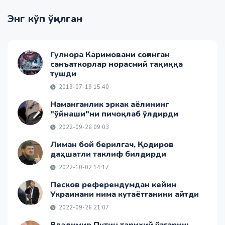
Энг кўп ўқилган
Гулнора Каримовани соғинган
санъаткорлар норасмий тақиққа
тушди
2019-07-19 15:40
Наманганлик эркак аёлининг
"ўйнаши"ни пичоқлаб ўлдирди
2022-09-26 09:03
Лиман бой берилгач, Қодиров
даҳшатли таклиф билдирди
2022-10-02 14:17
Песков референдумдан кейин
Украинани нима кутаётганини айтди
2022-09-26 21:07