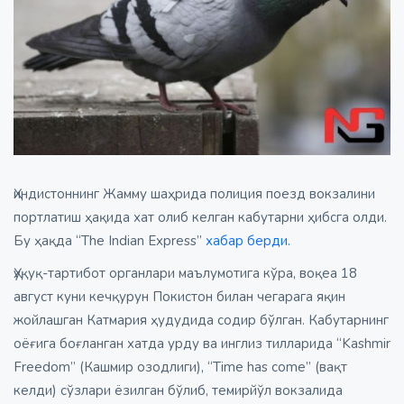
Ҳиндистоннинг Жамму шаҳрида полиция поезд вокзалини
портлатиш ҳақида хат олиб келган кабутарни ҳибсга олди.
Бу ҳақда “The Indian Express”
хабар берди.
Ҳуқуқ-тартибот органлари маълумотига кўра, воқеа 18
август куни кечқурун Покистон билан чегарага яқин
жойлашган Катмария ҳудудида содир бўлган. Кабутарнинг
оёғига боғланган хатда урду ва инглиз тилларида “Kashmir
Freedom” (Кашмир озодлиги), “Time has come” (вақт
келди) сўзлари ёзилган бўлиб, темирйўл вокзалида