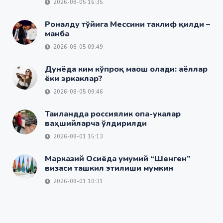
2026-08-05 16:35
Роналду тўйига Мессини таклиф қилди –
манба
2026-08-05 09:49
Дунёда ким кўпроқ маош олади: аёллар
ёки эркаклар?
2026-08-05 09:46
Таиландда россиялик опа-укалар
ваҳшийларча ўлдирилди
2026-08-01 15:13
Марказий Осиёда умумий “Шенген”
визаси ташкил этилиши мумкин
2026-08-01 10:31