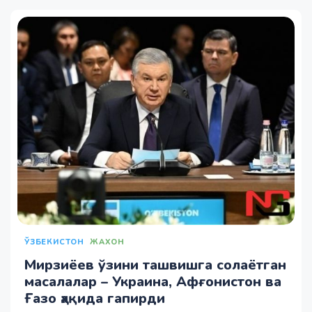
ЎЗБЕКИСТОН
ЖАХОН
Мирзиёев ўзини ташвишга солаётган
масалалар – Украина, Афғонистон ва
Ғазо ҳақида гапирди