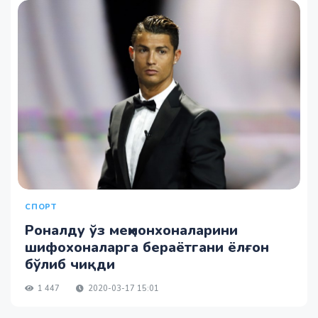
СПОРТ
Роналду ўз меҳмонхоналарини
шифохоналарга бераётгани ёлғон
бўлиб чиқди
1 447
2020-03-17 15:01