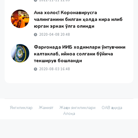
2022-11-11 22:09
Ана холос! Коронавирусга
чалинганини билган ҳолда кира қилиб
юрган эркак қўлга олинди
2020-04-08 20:48
Фарғонада ИИБ ходимлари ўқитувчини
калтаклаб, қийноққа солгани бўйича
текширув бошланди
2020-08-03 16:48
Янгиликлар
Жамият
Жаҳон янгиликлари
ОАВ ҳақида
Алоқа
© 2026 - «Namanganliklar Group» Х/К |
Developed by
@yetimdasturchi