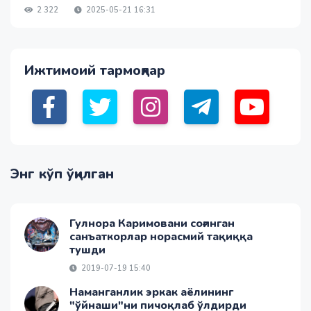
2 322
2025-05-21 16:31
Ижтимоий тармоқлар
Энг кўп ўқилган
Гулнора Каримовани соғинган
санъаткорлар норасмий тақиққа
тушди
2019-07-19 15:40
Наманганлик эркак аёлининг
"ўйнаши"ни пичоқлаб ўлдирди