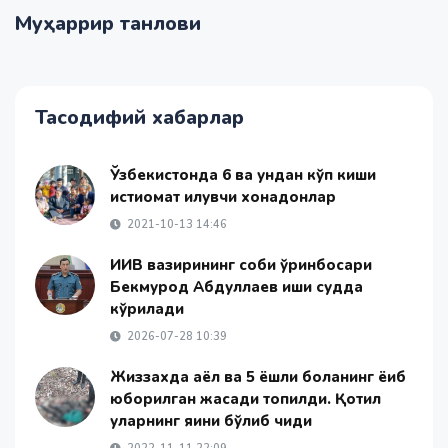
Муҳаррир танлови
Тасодифий хабарлар
Ўзбекистонда 6 ва ундан кўп киши
истиқомат қилувчи хонадонлар
2021-10-13 14:46
ИИВ вазирининг собиқ ўринбосари
Бекмурод Абдуллаев иши судда
кўрилади
2026-07-28 10:39
Жиззахда аёл ва 5 ёшли боланинг ёқиб
юборилган жасади топилди. Қотил
уларнинг яқини бўлиб чиқди