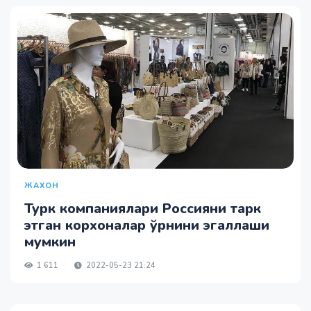
ЖАХОН
Турк компаниялари Россияни тарк
этган корхоналар ўрнини эгаллаши
мумкин
1 611
2022-05-23 21:24