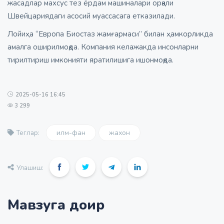
жасадлар махсус тез ёрдам машиналари орқали
Швейцариядаги асосий муассасага етказилади.
Лойиҳа “Европа Биостаз жамғармаси” билан ҳамкорликда
амалга оширилмоқда. Компания келажакда инсонларни
тирилтириш имконияти яратилишига ишонмоқда.
2025-05-16 16:45
3 299
илм-фан
жахон
Теглар:
Улашиш:
Мавзуга доир