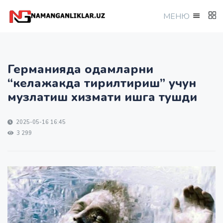
МEНЮ
Германияда одамларни
“келажакда тирилтириш” учун
музлатиш хизмати ишга тушди
2025-05-16 16:45
3 299