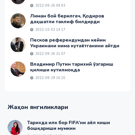
2022-09-26 09:03
Лиман бой берилгач, Қодиров
даҳшатли таклиф билдирди
2022-10-02 14:17
Песков референдумдан кейин
Украинани нима кутаётганини айтди
2022-09-26 21:07
Владимир Путин тарихий ўзгариш
қилиши кутилмоқда
2022-09-29 16:15
Жаҳон янгиликлари
Тарихда илк бор FIFA’ни аёл киши
бошқариши мумкин