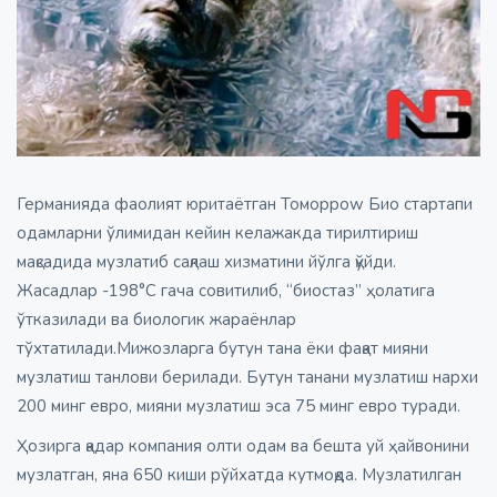
Германияда фаолият юритаётган Томорроw Био стартапи
одамларни ўлимидан кейин келажакда тирилтириш
мақсадида музлатиб сақлаш хизматини йўлга қўйди.
Жасадлар -198°С гача совитилиб, “биостаз” ҳолатига
ўтказилади ва биологик жараёнлар
тўхтатилади.Мижозларга бутун тана ёки фақат мияни
музлатиш танлови берилади. Бутун танани музлатиш нархи
200 минг евро, мияни музлатиш эса 75 минг евро туради.
Ҳозирга қадар компания олти одам ва бешта уй ҳайвонини
музлатган, яна 650 киши рўйхатда кутмоқда. Музлатилган