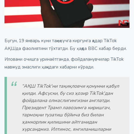
Бугун, 19 январь куни тақиқ кучга киргунга қадар TikTok
АҚШда фаолиятини тўхтатди. Бу ҳақда BBC хабар берди.
Иловани очишга уринаётганда, фойдаланувчилар TikTok
мавжуд эмаслиги ҳақидаги хабарни кўради.
“АҚШ TikTok'ни тақиқловчи қонунни қабул
қилди. Афсуски, бу сиз ҳозир TikTok'дан
фойдалана олмаслигингизни англатди.
Президент Трамп лавозимга киришгач,
тармоқни тузатиш бўйича биз билан
ҳамкорлик қилишини айтганидан
хурсандмиз. Илтимос, янгиланишларни