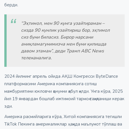
берди.
“Эҳтимол, мен 90 кунга узайтираман –
сизда 90 кунлик узайтириш бор, эҳтимол
сиз буни биласиз. Бирор нарсани
аниқламагунимизча мен буни қилишда
давом этаман”, деди Трамп ABC News
телеканалига.
2024 йилнинг апрель ойида АҚШ Конгресси ByteDance
платформасини Америка компаниясига сотиш
мажбуриятини юкловчи қонунни қабул қилди. Унга кўра, 2025
йил 19 январдан бошлаб ижтимоий тармоқ тақиқланиши керак
эди.
Америка расмийларига кўра, Хитой компаниясига тегишли
TikTok Пекинга америкаликлар ҳақида маълумот тўплаш ва