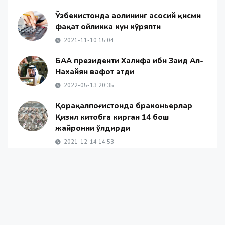
Ўзбекистонда аҳолининг асосий қисми
фақат ойликка кун кўряпти
2021-11-10 15:04
БАА президенти Халифа ибн Заид Ал-
Нахайян вафот этди
2022-05-13 20:35
Қорақалпоғистонда браконьерлар
Қизил китобга кирган 14 бош
жайронни ўлдирди
2021-12-14 14:53
Консулхона Туркиядаги
ўзбекистонликларга огоҳлантириш
билан чиқди
2023-04-05 03:00
Коронавирусга чалинган