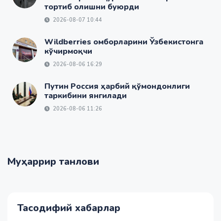
тортиб олишни буюрди
2026-08-07 10:44
Wildberries омборларини Ўзбекистонга
кўчирмоқчи
2026-08-06 16:29
Путин Россия ҳарбий қўмондонлиги
таркибини янгилади
2026-08-06 11:26
Муҳаррир танлови
Тасодифий хабарлар