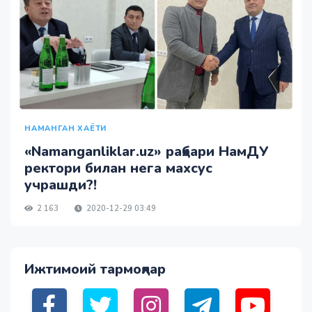
НАМАНГАН ХАЁТИ
«Namanganliklar.uz» раҳбари НамДУ
ректори билан нега махсус
учрашди?!
2 163
2020-12-29 03:49
Ижтимоий тармоқлар