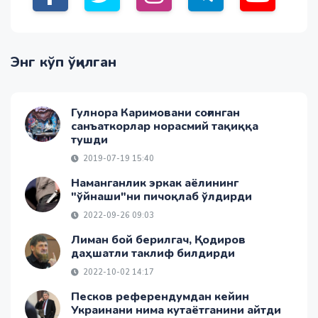
Энг кўп ўқилган
Гулнора Каримовани соғинган
санъаткорлар норасмий тақиққа
тушди
2019-07-19 15:40
Наманганлик эркак аёлининг
"ўйнаши"ни пичоқлаб ўлдирди
2022-09-26 09:03
Лиман бой берилгач, Қодиров
даҳшатли таклиф билдирди
2022-10-02 14:17
Песков референдумдан кейин
Украинани нима кутаётганини айтди