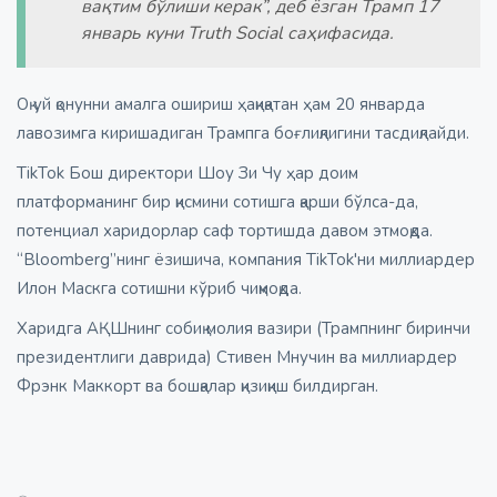
вақтим бўлиши керак”, деб ёзган Трамп 17
январь куни Truth Social саҳифасида.
Оқ уй қонунни амалга ошириш ҳақиқатан ҳам 20 январда
лавозимга киришадиган Трампга боғлиқлигини тасдиқлайди.
TikTok Бош директори Шоу Зи Чу ҳар доим
платформанинг бир қисмини сотишга қарши бўлса-да,
потенциал харидорлар саф тортишда давом этмоқда.
“Bloomberg”нинг ёзишича, компания TikTok'ни миллиардер
Илон Маскга сотишни
кўриб чиқмоқда.
Харидга АҚШнинг собиқ молия вазири (Трампнинг биринчи
президентлиги даврида) Стивен Мнучин ва миллиардер
Фрэнк Маккорт ва бошқалар қизиқиш билдирган.