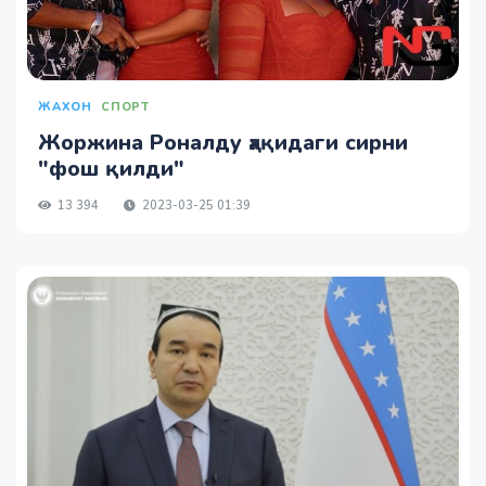
ЖАХОН
СПОРТ
Жоржина Роналду ҳақидаги сирни
"фош қилди"
13 394
2023-03-25 01:39