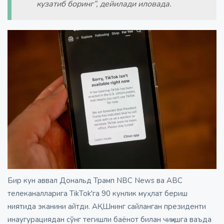
кузатиб боринг”, дейилади иловада.
Бир кун аввал Дональд Трамп NBC News ва ABC
телеканалларига TikTok'га 90 кунлик муҳлат бериш
ниятида эканини айтди. АҚШнинг сайланган президенти
инаугурациядан сўнг тегишли баёнот билан чиқишга ваъда