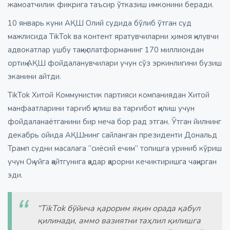
жамоатчилик фикрига таъсир ўтказиш имконини беради.
10 январь куни АҚШ Олий судида бўлиб ўтган суд
мажлисида TikTok ва контент яратувчиларни ҳимоя қилувчи
адвокатлар ушбу тақиқ платформанинг 170 миллиондан
ортиқ АҚШ фойдаланувчилари учун сўз эркинлигини бузиш
эканини айтди.
TikTok Хитой Коммунистик партияси компаниядан Хитой
манфаатларини тарғиб қилиш ва тарғибот қилиш учун
фойдаланаётганини бир неча бор рад этган. Ўтган йилнинг
декабрь ойида АҚШнинг сайланган президенти Дональд
Трамп судни масалага “сиёсий ечим” топишга уриниб кўриш
учун Оқ уйга қайтгунига қадар қарорни кечиктиришга чақирган
эди.
“TikTok бўйича қарорим яқин орада қабул
қилинади, аммо вазиятни таҳлил қилишга