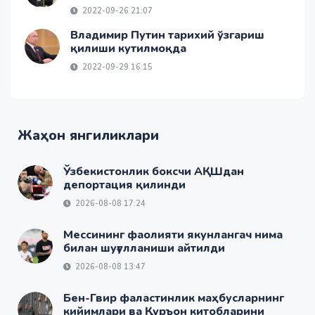
2022-09-26 21:07
Владимир Путин тарихий ўзгариш
қилиши кутилмоқда
2022-09-29 16:15
Жаҳон янгиликлари
Ўзбекистонлик боксчи АҚШдан
депортация қилинди
2026-08-08 17:24
Мессининг фаолияти якунлангач нима
билан шуғулланиши айтилди
2026-08-08 13:47
Бен-Гвир фаластинлик маҳбусларнинг
кийимлари ва Қуръон китобларини