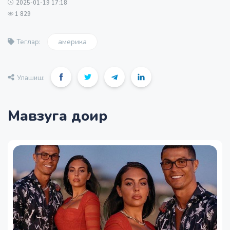
2025-01-19 17:18
1 829
америка
Теглар:
Улашиш:
Мавзуга доир